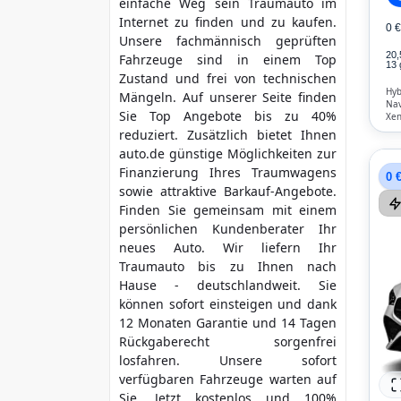
einfache Weg sein Traumauto im
Internet zu finden und zu kaufen.
0 
Unsere fachmännisch geprüften
20
Fahrzeuge sind in einem Top
13 
Zustand und frei von technischen
Hyb
Mängeln. Auf unserer Seite finden
Nav
Sie Top Angebote bis zu 40%
Xen
Par
reduziert. Zusätzlich bietet Ihnen
Blu
auto.de günstige Möglichkeiten zur
Kli
Finanzierung Ihres Traumwagens
0 
sowie attraktive Barkauf-Angebote.
Finden Sie gemeinsam mit einem
persönlichen Kundenberater Ihr
neues Auto. Wir liefern Ihr
Traumauto bis zu Ihnen nach
Hause - deutschlandweit. Sie
können sofort einsteigen und dank
12 Monaten Garantie und 14 Tagen
Rückgaberecht sorgenfrei
losfahren. Unsere sofort
verfügbaren Fahrzeuge warten auf
Sie. Jetzt kostenlos und 100%