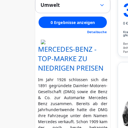
(0)
Stoff
(0)
Umwelt
Alle
LED / Laser / Xenon
(0)
Alcantara
(0)
1
Tempomat
(0)
Schadstoffklasse min. (Euro)
Velours
(0)
2
Panoramadach
(0)
0 Ergebnisse anzeigen
Kunstleder
(0)
0 
3
egal
Multifunktionslenkrad
(0)
Andere
(0)
Detailsuche
4
Kra
Standheizung
(0)
g/k
Feinstaubplakette mind.
Regensensor
(0)
Unfallfahrzeug
Ben
MERCEDES-BENZ -
Parkassistent
grün (4)
gelb (3)
(0)
Anh
Pan
Nicht anzeigen
Notruf-Assistent
(0)
TOP-MARKE ZU
Not
rot (2)
No
Fre
Lichtsensor
(0)
Kli
NIEDRIGEN PREISEN
HU / AU neu
Head Up Display
(0)
Rußpartikelfilter
Scheckheft gepflegt
Start/Stopp-Automatik
(0)
Im Jahr 1926 schlossen sich die
Zusätzliche Garantie
Bluetooth
(0)
1891 gegründete Daimler-Motoren-
Nichtraucher
Freisprecheinrichtung
(0)
Gesellschaft (DMG) sowie die Benz
Verkehrszeichen-
& Co. zur Automarke Mercedes
Erkennung
(0)
Benz zusammen. Bereits ab der
ESP
(0)
Jahrhundertwende hatte die DMG
ABS
(0)
ihre Fahrzeuge unter dem Namen
Klimatisierung
(0)
Mercedes verkauft. Schon 1909 kam
Airbag
der noch heute bekannte
(0)