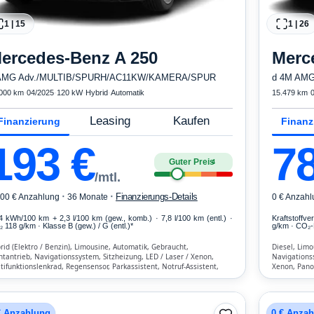
1
|
15
1
|
26
ercedes-Benz
A 250
Merc
AMG Adv./MULTIB/SPURH/AC11KW/KAMERA/SPUR
d 4M AMG
000 km
·
04/2025
·
120 kW
·
Hybrid
·
Automatik
15.479 km
·
Leasing
Kaufen
Finanzierung
Finanz
193
€
7
Guter Preis
4
/mtl.
·
·
Finanzierungs-Details
600 € Anzahlung
36 Monate
0 € Anzahl
,4 kWh/100 km
+ 2,3 l/100 km (gew., komb.) · 7,8 l/100 km (entl.) ·
Kraftstoffv
 118 g/km · Klasse B (gew.) / G (entl.)*
g/km · CO₂-
rid (Elektro / Benzin), Limousine, Automatik, Gebraucht,
Diesel, Limo
ntantrieb, Navigationssystem, Sitzheizung, LED / Laser / Xenon,
Navigationss
tifunktionslenkrad, Regensensor, Parkassistent, Notruf-Assistent,
Xenon, Pano
htsensor, Bluetooth, Freisprecheinrichtung, Verkehrszeichen-
Regensensor,
ennung, ESP, ABS, Klimaautomatik, Front-, Seiten- und weitere
Automatik, B
bags
Erkennung, E
€ Anzahlung
0 € Anza