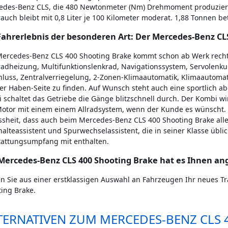
des-Benz CLS, die 480 Newtonmeter (Nm) Drehmoment produzieren,
auch bleibt mit 0,8 Liter je 100 Kilometer moderat. 1,88 Tonnen be
Fahrerlebnis der besonderen Art: Der Mercedes-Benz CL
Mercedes-Benz CLS 400 Shooting Brake kommt schon ab Werk recht
adheizung, Multifunktionslenkrad, Navigationssystem, Servolenkun
luss, Zentralverriegelung, 2-Zonen-Klimaautomatik, Klimaautomat
er Haben-Seite zu finden. Auf Wunsch steht auch eine sportlich 
 schaltet das Getriebe die Gänge blitzschnell durch. Der Kombi wi
Motor mit einem einem Allradsystem, wenn der Kunde es wünscht. 
sheit, dass auch beim Mercedes-Benz CLS 400 Shooting Brake alle
alteassistent und Spurwechselassistent, die in seiner Klasse übli
tattungsumpfang mit enthalten.
Mercedes-Benz CLS 400 Shooting Brake hat es Ihnen an
en Sie aus einer erstklassigen Auswahl an Fahrzeugen Ihr neues 
ing Brake.
TERNATIVEN ZUM MERCEDES-BENZ CLS 