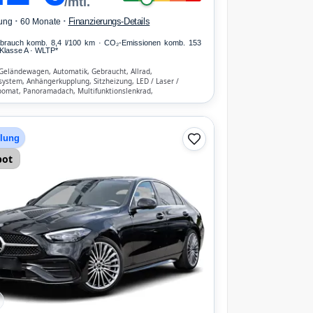
/mtl.
·
·
Finanzierungs-Details
ung
60 Monate
erbrauch komb. 8,4 l/100 km · CO₂-Emissionen komb. 153
Klasse A · WLTP*
/Geländewagen, Automatik, Gebraucht, Allrad,
ystem, Anhängerkupplung, Sitzheizung, LED / Laser /
omat, Panoramadach, Multifunktionslenkrad,
, Regensensor, Parkassistent, Notruf-Assistent, Lichtsensor,
Automatik, Bluetooth, Freisprecheinrichtung,
hen-Erkennung, ESP, ABS, Klimatisierung, Front-, Seiten-
 Airbags
hlung
bot