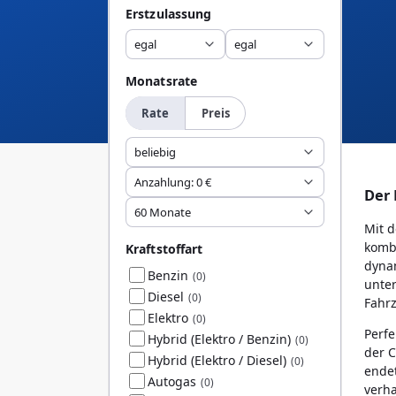
Erstzulassung
egal
egal
Monatsrate
Rate
Preis
beliebig
Anzahlung: 0 €
Der 
60 Monate
Mit d
kombi
Kraftstoffart
dynam
Benzin
(0)
unter
Diesel
(0)
Fahrz
Elektro
(0)
Perfe
Hybrid (Elektro / Benzin)
(0)
der C
Hybrid (Elektro / Diesel)
(0)
endet
Autogas
(0)
verha