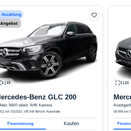
€ Anzahlung
Angebot
1
|
15
1
|
21
ercedes-Benz
GLC 200
Merc
Matic NAVI elektr. AHK Kamera
Avantgard
411 km
·
02/2022
·
145 kW
·
Benzin
·
Automatik
36.856 km
·
Kaufen
Finanzierung
Finanz