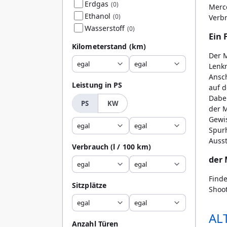
Erdgas
(0)
Merce
Ethanol
(0)
Verbr
Wasserstoff
(0)
Ein 
Kilometerstand
(km)
Der 
egal
egal
Lenkr
Ansch
Leistung in PS
auf d
Dabei
PS
KW
der 
Gewis
egal
egal
Spurh
Auss
Verbrauch
(l / 100 km)
der 
egal
egal
Find
Sitzplätze
Shoot
egal
egal
AL
Anzahl Türen