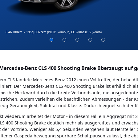
8.4l/100km
-
195g CO2/km (WLTP, komb.)*
, CO2-Klasse G (komb)
Mercedes-Benz CLS 400 Shooting Brake überzeugt auf g
em CLS landete Mercedes-Benz 2012 einen Volltreffer, der hohe A
niert. Der Mercedes-Benz CLS 400 Shooting Brake ist erhältlich a
ische Heck wird durch die breite Verbundsäule, die ausgedehnte
strichen. Zudem verleihen die beachtlichen Abmessungen - der K
eug Geräumigkeit, Solidität und Klasse. Dadurch eignet sich der 
kt wiederum arbeitet der Motor - in diesem Fall ein Aggregat mit 3
LS 400 Shooting Brake deutlich mehr als ausgereiftes und erwach
 der Vortrieb. Weniger als 5,4 Sekunden vergehen laut Hersteller
ltener Gaspedalbewegung spürbare Schaltpausen zulässt, die abe