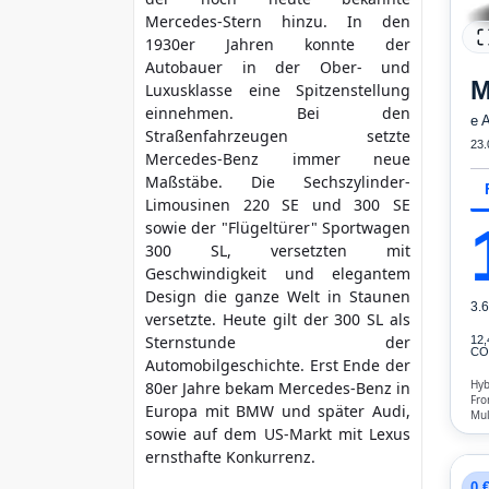
Mercedes-Stern hinzu. In den
mehr Kriterien
1930er Jahren konnte der
Autobauer in der Ober- und
M
Luxusklasse eine Spitzenstellung
einnehmen. Bei den
e 
Straßenfahrzeugen setzte
23.
Mercedes-Benz immer neue
Maßstäbe. Die Sechszylinder-
Limousinen 220 SE und 300 SE
sowie der "Flügeltürer" Sportwagen
300 SL, versetzten mit
Geschwindigkeit und elegantem
Design die ganze Welt in Staunen
3.
versetzte. Heute gilt der 300 SL als
Sternstunde der
12
CO₂
Automobilgeschichte. Erst Ende der
Hyb
80er Jahre bekam Mercedes-Benz in
Fro
Europa mit BMW und später Audi,
Mul
Lic
sowie auf dem US-Markt mit Lexus
Erk
ernsthafte Konkurrenz.
Air
0 