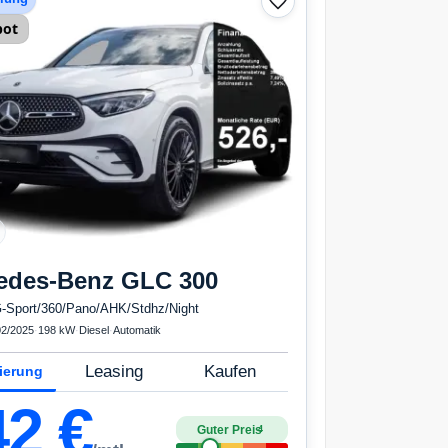
bot
edes-Benz
GLC 300
Sport/360/Pano/AHK/Stdhz/Night
02/2025
·
198 kW
·
Diesel
·
Automatik
Leasing
Kaufen
ierung
42
€
Guter Preis
4