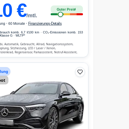
10
€
Guter Preis
4
/mtl.
·
·
Finanzierungs-Details
ung
60 Monate
erbrauch komb. 6,7 l/100 km · CO₂-Emissionen komb. 153
Klasse G · WLTP*
i, Automatik, Gebraucht, Allrad, Navigationssystem,
lung, Sitzheizung, LED / Laser / Xenon,
nslenkrad, Regensensor, Parkassistent, Notruf-Assistent,
 Start/Stopp-Automatik, Bluetooth, Freisprecheinrichtung,
hen-Erkennung, ESP, ABS, Klimatisierung, Front-, Seiten-
 Airbags
hlung
bot