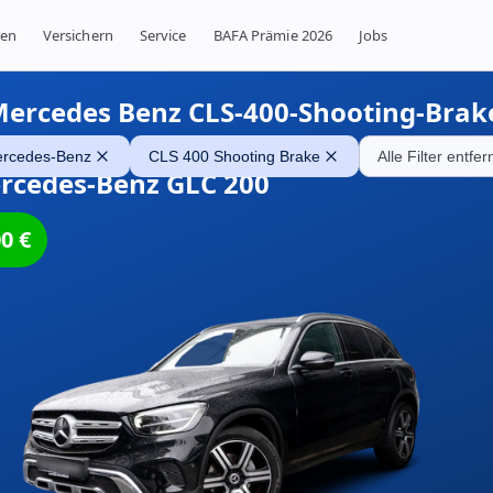
ren
Versichern
Service
BAFA Prämie 2026
Jobs
ercedes Benz CLS-400-Shooting-Brak
rcedes-Benz
CLS 400 Shooting Brake
Alle Filter entfe
rcedes-Benz GLC 200
00
€