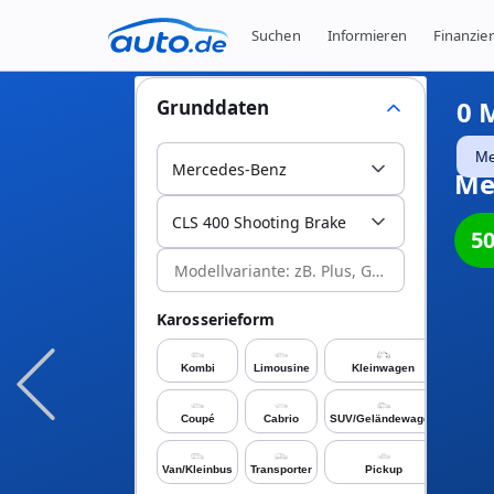
Suchen
Informieren
Finanzie
0
M
Grunddaten
Me
Mercedes-Benz
Me
CLS 400 Shooting Brake
5
Karosserieform
Kombi
Limousine
Kleinwagen
Coupé
Cabrio
SUV/Geländewagen
Van/Kleinbus
Transporter
Pickup