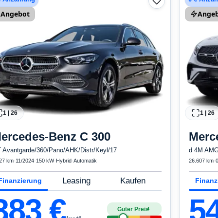
Angebot
Ange
1
|
26
1
|
26
ercedes-Benz
C 300
Merc
T Avantgarde/360/Pano/AHK/Distr/Keyl/17
d 4M AMG-
27 km
·
11/2024
·
150 kW
·
Hybrid
·
Automatik
26.607 km
·
Leasing
Kaufen
Finanzierung
Finanz
383
€
5
Guter Preis
4