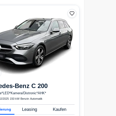
edes-Benz
C 200
e*LED*Kamera/Distronic*AHK*
02/2025
·
150 kW
·
Benzin
·
Automatik
Leasing
Kaufen
ierung