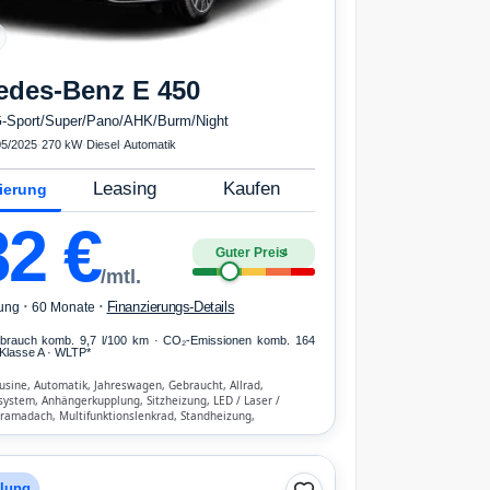
edes-Benz
E 450
-Sport/Super/Pano/AHK/Burm/Night
05/2025
·
270 kW
·
Diesel
·
Automatik
Leasing
Kaufen
ierung
82
€
Guter Preis
4
/mtl.
·
·
Finanzierungs-Details
ung
60 Monate
erbrauch komb. 9,7 l/100 km · CO₂-Emissionen komb. 164
Klasse A · WLTP*
usine, Automatik, Jahreswagen, Gebraucht, Allrad,
ystem, Anhängerkupplung, Sitzheizung, LED / Laser /
ramadach, Multifunktionslenkrad, Standheizung,
 Parkassistent, Notruf-Assistent, Lichtsensor, Start/Stopp-
luetooth, Freisprecheinrichtung, Verkehrszeichen-
SP, ABS, Klimatisierung, Front-, Seiten- und weitere Airbags
hlung