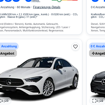
/mtl.
·
·
Finanzierungs-Details
€ Anzahlung
60 Monate
0 € Anzahl
,5 kWh/100 km
+ 2,1 l/100 km (gew., komb.) · 8 l/100 km (entl.) · CO₂
Kraftstoffv
g/km · Klasse B (gew.) / F (entl.)*
g/km · CO₂-
rid (Elektro / Benzin), Kombi, Automatik, Gebraucht,
Diesel, SUV
igationssystem, Anhängerkupplung, Sitzheizung, LED / Laser /
Navigationss
on, Panoramadach, Multifunktionslenkrad, Regensensor,
Xenon, Temp
kassistent, Notruf-Assistent, Lichtsensor, Start/Stopp-Automatik,
Standheizung
etooth, Freisprecheinrichtung, Verkehrszeichen-Erkennung, ESP, ABS,
Start/Stopp-
matisierung, Front-, Seiten- und weitere Airbags
Verkehrszeic
und weitere
€ Anzahlung
0 € Anza
Angebot
Ange
1
|
23
1
|
22