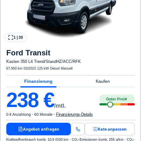
1
|
30
Ford
Transit
Kasten 350 L4 Trend/StandHZ/ACC/RFK
67.950 km
·
03/2023
·
125 kW
·
Diesel
·
Manuell
Finanzierung
Kaufen
238
€
Guter Preis
4
/mtl.
·
·
Finanzierungs-Details
0 € Anzahlung
60 Monate
Angebot anfragen
Rate anpassen
Kraftstoffverbrauch komb. 10,9 l/100 km · CO₂-Emissionen komb. 255 g/km · CO₂-