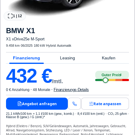
1
|
12
BMW
X1
X1 xDrive25e M-Sport
9.458 km
·
06/2025
·
180 kW
·
Hybrid
·
Automatik
Finanzierung
Leasing
Kaufen
432
€
Guter Preis
4
/mtl.
·
·
Finanzierungs-Details
0 € Anzahlung
48 Monate
Angebot anfragen
Rate anpassen
21,1 kWh/100 km
+ 1,1 l/100 km (gew., komb.) · 8,4 l/100 km (entl.) · CO₂ 25 g/km ·
Klasse B (gew.) / G (entl.)*
Hybrid (Elektro / Benzin), SUV/Geländewagen, Automatik, Jahreswagen, Gebraucht,
Allrad, Navigationssystem, Sitzheizung, LED / Laser / Xenon, Tempomat,
Multifunktionslenkrad, Regensensor, Parkassistent, Notruf-Assistent, Lichtsensor,