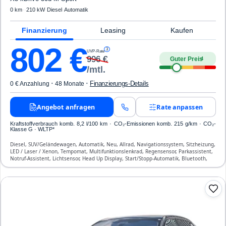
0 km
·
·
210 kW
·
Diesel
·
Automatik
Finanzierung
Leasing
Kaufen
802
€
3
UVP-Rate
996
€
Guter Preis
4
/mtl.
·
·
Finanzierungs-Details
0 € Anzahlung
48 Monate
Angebot anfragen
Rate anpassen
Kraftstoffverbrauch komb. 8,2 l/100 km · CO₂-Emissionen komb. 215 g/km · CO₂-
Klasse G · WLTP*
Diesel, SUV/Geländewagen, Automatik, Neu, Allrad, Navigationssystem, Sitzheizung,
LED / Laser / Xenon, Tempomat, Multifunktionslenkrad, Regensensor, Parkassistent,
Notruf-Assistent, Lichtsensor, Head Up Display, Start/Stopp-Automatik, Bluetooth,
Freisprecheinrichtung, Verkehrszeichen-Erkennung, ESP, ABS, Klimatisierung, Front-,
Seiten- und weitere Airbags