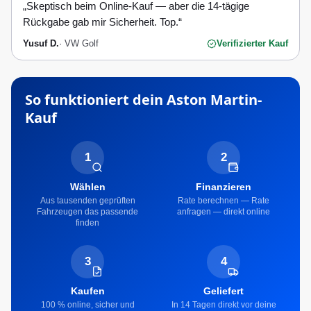
„
Skeptisch beim Online-Kauf — aber die 14-tägige
Rückgabe gab mir Sicherheit. Top.
“
Yusuf D.
·
VW Golf
Verifizierter Kauf
So funktioniert dein
Aston Martin
-
Kauf
1
2
Wählen
Finanzieren
Aus tausenden geprüften
Rate berechnen — Rate
Fahrzeugen das passende
anfragen — direkt online
finden
3
4
Kaufen
Geliefert
100 % online, sicher und
In 14 Tagen direkt vor deine