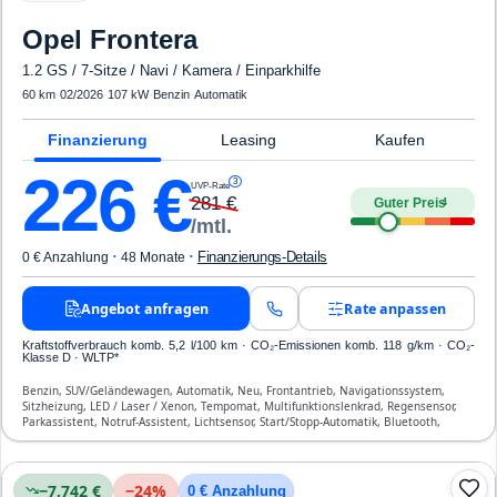
Opel
Frontera
1.2 GS / 7-Sitze / Navi / Kamera / Einparkhilfe
60 km
·
02/2026
·
107 kW
·
Benzin
·
Automatik
Finanzierung
Leasing
Kaufen
226
€
3
UVP-Rate
281
€
Guter Preis
4
/mtl.
·
·
Finanzierungs-Details
0 € Anzahlung
48 Monate
Angebot anfragen
Rate anpassen
Kraftstoffverbrauch komb. 5,2 l/100 km · CO₂-Emissionen komb. 118 g/km · CO₂-
Klasse D · WLTP*
Benzin, SUV/Geländewagen, Automatik, Neu, Frontantrieb, Navigationssystem,
Sitzheizung, LED / Laser / Xenon, Tempomat, Multifunktionslenkrad, Regensensor,
Parkassistent, Notruf-Assistent, Lichtsensor, Start/Stopp-Automatik, Bluetooth,
Freisprecheinrichtung, Verkehrszeichen-Erkennung, ESP, ABS, Klimaautomatik,
Front-, Seiten- und weitere Airbags
−7.742 €
−
24
%
0 € Anzahlung