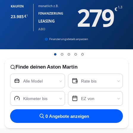
279
KAUFEN
monatlich z.B.
1,3
FINANZIERUNG
23.985
1
LEASING
ABO
Finanzierungsdetails anpassen
Finde
deinen Aston Martin
Alle Model
Rate bis
Kilometer bis
EZ von
0
Angebote anzeigen