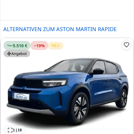
ALTERNATIVEN ZUM ASTON MARTIN RAPIDE
−5.510 €
−
19
%
NEU
Angebot
1
|
18