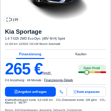
1
|
15
Kia
Sportage
1.6 T-GDI 2WD Eco-Dyn. (48V M-H) Spirit
12.154 km
·
12/2022
·
132 kW
·
Benzin
·
Automatik
Finanzierung
Kaufen
265
€
Guter Preis
4
/mtl.
·
·
Finanzierungs-Details
0 € Anzahlung
48 Monate
Angebot anfragen
Rate anpassen
Kraftstoffverbrauch komb. 6,6 l/100 km · CO₂-Emissionen komb. 149 g/km · CO₂-
Klasse G · WLTP*
Benzin, SUV/Geländewagen, Automatik, Gebraucht, Frontantrieb,