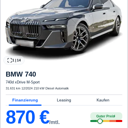
1
|
14
BMW
740
740d xDrive M-Sport
31.631 km
·
12/2024
·
210 kW
·
Diesel
·
Automatik
Finanzierung
Leasing
Kaufen
870
€
Guter Preis
4
/mtl.