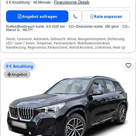
·
·
Finanzierungs-Details
0 € Anzahlung
48 Monate
Angebot anfragen
Rate anpassen
Kraftstoffverbrauch komb. 6,9 l/100 km · CO₂-Emissionen komb. 180 g/km · CO₂-
Klasse G · WLTP*
Diesel, Limousine, Automatik, Gebraucht, Allrad, Navigationssystem, Sitzheizung,
LED / Laser / Xenon, Tempomat, Panoramadach, Multifunktionslenkrad,
Standheizung, Regensensor, Parkassistent, Notruf-Assistent, Lichtsensor, Head Up
Display, Start/Stopp-Automatik, Bluetooth, Freisprecheinrichtung, Verkehrszeichen-
Erkennung, ESP, ABS, Klimatisierung, Front-, Seiten- und weitere Airbags
0 € Anzahlung
Angebot