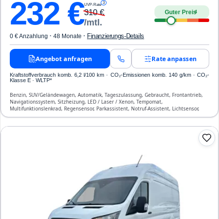
232
€
3
UVP-Rate
310
€
Guter Preis
4
/mtl.
·
·
Finanzierungs-Details
0 € Anzahlung
48 Monate
Angebot anfragen
Rate anpassen
Kraftstoffverbrauch komb. 6,2 l/100 km · CO₂-Emissionen komb. 140 g/km · CO₂-
Klasse E · WLTP*
Benzin, SUV/Geländewagen, Automatik, Tageszulassung, Gebraucht, Frontantrieb,
Navigationssystem, Sitzheizung, LED / Laser / Xenon, Tempomat,
Multifunktionslenkrad, Regensensor, Parkassistent, Notruf-Assistent, Lichtsensor,
Start/Stopp-Automatik, Bluetooth, Freisprecheinrichtung, Verkehrszeichen-
Erkennung, ESP, ABS, Klimaautomatik, Front-, Seiten- und weitere Airbags