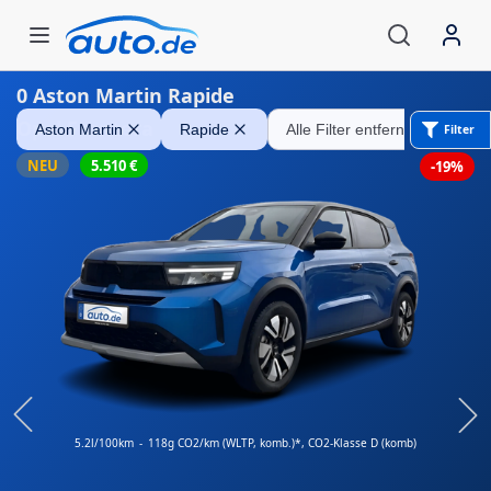
0
Aston Martin Rapide
Opel Frontera
Aston Martin
Rapide
Alle Filter entfernen
Filter
NEU
5.510
€
-19%
5.2l/100km
-
118g CO2/km (WLTP, komb.)*
, CO2-Klasse D (komb)