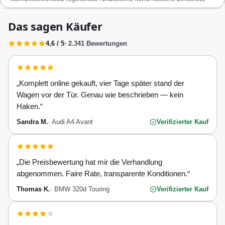
Start/Stopp-Automatik, Bluetooth, Freisprecheinrichtung, ESP, ABS, Klimatisierung,
Front-, Seiten- und weitere Airbags
Das sagen Käufer
4,6 / 5
· 2.341 Bewertungen
„
Komplett online gekauft, vier Tage später stand der
Wagen vor der Tür. Genau wie beschrieben — kein
Haken.
“
Sandra M.
·
Audi A4 Avant
Verifizierter Kauf
„
Die Preisbewertung hat mir die Verhandlung
abgenommen. Faire Rate, transparente Konditionen.
“
Thomas K.
·
BMW 320d Touring
Verifizierter Kauf