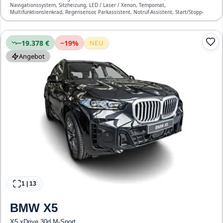
Navigationssystem, Sitzheizung, LED / Laser / Xenon, Tempomat,
Multifunktionslenkrad, Regensensor, Parkassistent, Notruf-Assistent, Start/Stopp-
Automatik, Bluetooth, Freisprecheinrichtung, Verkehrszeichen-Erkennung, ESP, ABS,
Klimaanlage, Front- und Seiten-Airbags
−19.378 €
−
19
%
NEU
Angebot
1
|
13
BMW
X5
X5 xDrive 30d M-Sport