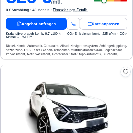
/mtl.
·
·
Finanzierungs-Details
0 € Anzahlung
48 Monate
Angebot anfragen
Rate anpassen
Kraftstoffverbrauch komb. 9,7 l/100 km · CO₂-Emissionen komb. 225 g/km · CO₂-
Klasse G · WLTP*
Diesel, Kombi, Automatik, Gebraucht, Allrad, Navigationssystem, Anhängerkupplung,
Sitzheizung, LED / Laser / Xenon, Tempomat, Multifunktionslenkrad, Regensensor,
Parkassistent, Notruf-Assistent, Lichtsensor, Start/Stopp-Automatik, Bluetooth,
Freisprecheinrichtung, Verkehrszeichen-Erkennung, ESP, ABS, Klimatisierung, Front-
und Seiten-Airbags