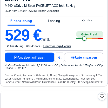
M440i xDrive M Sport FACELIFT ACC h&k St.Hzg
25.347 km
·
12/2024
·
275 kW
·
Benzin
·
Automatik
Finanzierung
Leasing
Kaufen
529
€
Guter Preis
4
/mtl.
·
·
Finanzierungs-Details
0 € Anzahlung
60 Monate
Angebot anfragen
Rate anpassen
Kraftstoffverbrauch komb. 7,8 l/100 km · CO₂-Emissionen komb. 185 g/km · CO₂-
Klasse G · WLTP*
Benzin, Coupé, Automatik, Gebraucht, Allrad, Navigationssystem, Sitzheizung, LED /
Laser / Xenon, Tempomat, Multifunktionslenkrad, Standheizung, Regensensor,
Parkassistent, Notruf-Assistent, Lichtsensor, Head Up Display, Start/Stopp-Automatik,
Bluetooth, Freisprecheinrichtung, Verkehrszeichen-Erkennung, ESP, ABS,
Klimatisierung, Front- und Seiten-Airbags