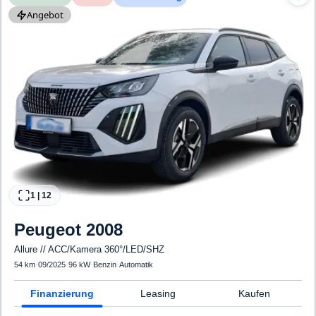
Angebot
1
|
12
Peugeot
2008
Allure // ACC/Kamera 360°/LED/SHZ
54 km
·
09/2025
·
96 kW
·
Benzin
·
Automatik
Finanzierung
Leasing
Kaufen