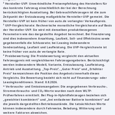
²
Hersteller-UVP
: Unverbindliche Preisempfehlung des Herstellers für
das konkrete Fahrzeug einschließlich der bei der Berechnung
berücksichtigten Ausstattung. Bei Gebrauchtfahrzeugen ist die zum
Zeitpunkt der Erstzulassung maßgebliche Hersteller-UVP gemeint. Die
Hersteller-UVP ist kein früher von auto.de verlangter Verkaufspreis.
³
UVP-Vergleichsrate
: Rechnerische monatliche Vergleichsrate auf Basis
der Hersteller-UVP. Sie wird mit denselben produktbezogenen
Parametern wie das dargestellte Angebot berechnet. Bei Finanzierung
sind dies insbesondere Anzahlung, Laufzeit, Soll- und Effektivzins sowie
gegebenenfalls die Schlussrate; bei Leasing insbesondere
Sonderzahlung, Laufzeit und Laufleistung. Die UVP-Vergleichsrate ist
keine früher von auto.de verlangte Rate.
⁴ Preisbewertung: Die Preisbewertung vergleicht den aktuellen
Fahrzeugpreis mit vergleichbaren Fahrzeugangeboten. Berücksichtigt
werden insbesondere Modell, Variante, Erstzulassung, Laufleistung,
Antrieb und Ausstattung. „Top-Preis“, „Guter Preis“ und „Erhöhter
Preis“ kennzeichnen die Position des Angebots innerhalb dieses
Vergleichs. Die Bewertung bezieht sich nicht auf Finanzierungs- oder
Leasingkonditionen. Stand: 8.8.2026.
* Verbrauchs- und Emissionsangaben: Die angegebenen Verbrauchs-,
Stromverbrauchs- und CO₂-Werte wurden nach dem WLTP-
Prüfverfahren ermittelt. Bei Plug-in-Hybridfahrzeugen beziehen sich
„gewichtet kombiniert“ und „bei entladener Batterie kombiniert“ auf
die jeweils dargestellten Betriebszustände. Die tatsächlichen Werte
können insbesondere durch Fahrweise, Beladung, Witterung und
weitere Faktoren abweichen.