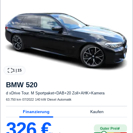
1
|
15
BMW
520
d xDrive Tour. M Sportpaket+DAB+20 Zoll+AHK+Kamera
63.750 km
·
07/2022
·
140 kW
·
Diesel
·
Automatik
Finanzierung
Kaufen
326
€
Guter Preis
4