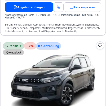
Angebot anfragen
Rate anpassen
Kraftstoffverbrauch komb. 5,7 l/100 km · CO₂-Emissionen komb. 128 g/km · CO₂-
Klasse D · WLTP*
Benzin, Kombi, Manuell, Gebraucht, Frontantrieb, Navigationssystem, Sitzheizung,
LED / Laser / Xenon, Tempomat, Multifunktionslenkrad, Regensensor, Parkassistent,
Notruf-Assistent, Lichtsensor, Start/Stopp-Automatik, Bluetooth,
Freisprecheinrichtung, ESP, ABS, Klimaautomatik, Front- und Seiten-Airbags
−2.101 €
−
7
%
0 € Anzahlung
Angebot