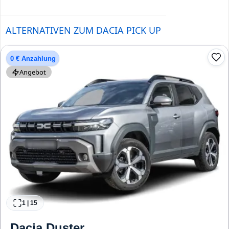
ALTERNATIVEN ZUM DACIA PICK UP
0 € Anzahlung
Angebot
1
|
15
Dacia
Duster