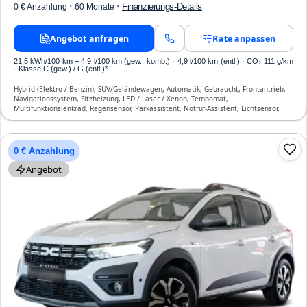
·
·
Finanzierungs-Details
0 € Anzahlung
60 Monate
Angebot anfragen
Rate anpassen
21,5 kWh/100 km
+ 4,9 l/100 km (gew., komb.) · 4,9 l/100 km (entl.) · CO₂ 111 g/km
· Klasse C (gew.) / G (entl.)*
Hybrid (Elektro / Benzin), SUV/Geländewagen, Automatik, Gebraucht, Frontantrieb,
Navigationssystem, Sitzheizung, LED / Laser / Xenon, Tempomat,
Multifunktionslenkrad, Regensensor, Parkassistent, Notruf-Assistent, Lichtsensor,
Start/Stopp-Automatik, Bluetooth, Freisprecheinrichtung, Verkehrszeichen-
Erkennung, ESP, ABS, Klimatisierung, Front- und Seiten-Airbags
0 € Anzahlung
Angebot