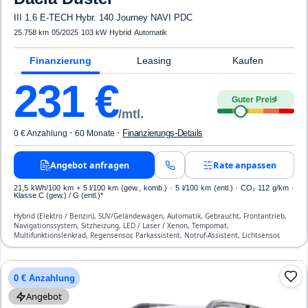
III 1.6 E-TECH Hybr. 140 Journey NAVI PDC
25.758 km
·
05/2025
·
103 kW
·
Hybrid
·
Automatik
Finanzierung
Leasing
Kaufen
231
€
Guter Preis
4
/mtl.
·
·
Finanzierungs-Details
0 € Anzahlung
60 Monate
Angebot anfragen
Rate anpassen
21,5 kWh/100 km
+ 5 l/100 km (gew., komb.) · 5 l/100 km (entl.) · CO₂ 112 g/km ·
Klasse C (gew.) / G (entl.)*
Hybrid (Elektro / Benzin), SUV/Geländewagen, Automatik, Gebraucht, Frontantrieb,
Navigationssystem, Sitzheizung, LED / Laser / Xenon, Tempomat,
Multifunktionslenkrad, Regensensor, Parkassistent, Notruf-Assistent, Lichtsensor,
Start/Stopp-Automatik, Bluetooth, Freisprecheinrichtung, Verkehrszeichen-
Erkennung, ESP, ABS, Klimaautomatik, Front- und Seiten-Airbags
0 € Anzahlung
Angebot