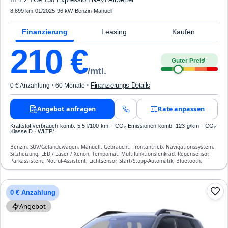
8.899 km
·
01/2025
·
96 kW
·
Benzin
·
Manuell
Finanzierung
Leasing
Kaufen
210
€
Guter Preis
4
/mtl.
·
·
Finanzierungs-Details
0 € Anzahlung
60 Monate
Angebot anfragen
Rate anpassen
Kraftstoffverbrauch komb. 5,5 l/100 km · CO₂-Emissionen komb. 123 g/km · CO₂-
Klasse D · WLTP*
Benzin, SUV/Geländewagen, Manuell, Gebraucht, Frontantrieb, Navigationssystem,
Sitzheizung, LED / Laser / Xenon, Tempomat, Multifunktionslenkrad, Regensensor,
Parkassistent, Notruf-Assistent, Lichtsensor, Start/Stopp-Automatik, Bluetooth,
Freisprecheinrichtung, Verkehrszeichen-Erkennung, ESP, ABS, Klimaautomatik,
Front-, Seiten- und weitere Airbags
0 € Anzahlung
Angebot