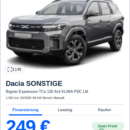
1
|
15
Dacia
SONSTIGE
Bigster Expression TCe 130 4x4 KLIMA PDC LM
1.001 km
·
10/2025
·
96 kW
·
Benzin
·
Manuell
Finanzierung
Leasing
Kaufen
249
€
Guter Preis
4