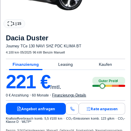
1
|
15
Dacia
Duster
Journey TCe 130 NAVI SHZ PDC KLIMA BT
4.100 km
·
05/2025
·
96 kW
·
Benzin
·
Manuell
Finanzierung
Leasing
Kaufen
221
€
Guter Preis
4
/mtl.
·
·
Finanzierungs-Details
0 € Anzahlung
60 Monate
Angebot anfragen
Rate anpassen
Kraftstoffverbrauch komb. 5,5 l/100 km · CO₂-Emissionen komb. 123 g/km · CO₂-
Klasse D · WLTP*
Benzin, SUV/Geländewagen, Manuell, Gebraucht, Frontantrieb, Navigationssystem,