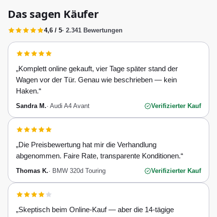
Erkennung, ESP, ABS, Klimaautomatik, Front- und Seiten-Airbags
Das sagen Käufer
4,6 / 5
· 2.341 Bewertungen
„
Komplett online gekauft, vier Tage später stand der
Wagen vor der Tür. Genau wie beschrieben — kein
Haken.
“
Sandra M.
·
Audi A4 Avant
Verifizierter Kauf
„
Die Preisbewertung hat mir die Verhandlung
abgenommen. Faire Rate, transparente Konditionen.
“
Thomas K.
·
BMW 320d Touring
Verifizierter Kauf
„
Skeptisch beim Online-Kauf — aber die 14-tägige