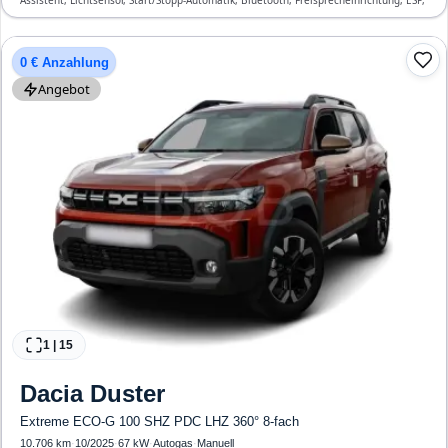
Assistent, Lichtsensor, Start/Stopp-Automatik, Bluetooth, Freisprecheinrichtung, ESP,
ABS, Klimaautomatik, Front-, Seiten- und weitere Airbags
0 € Anzahlung
Angebot
1
|
15
Dacia
Duster
Extreme ECO-G 100 SHZ PDC LHZ 360° 8-fach
10.706 km
·
10/2025
·
67 kW
·
Autogas
·
Manuell