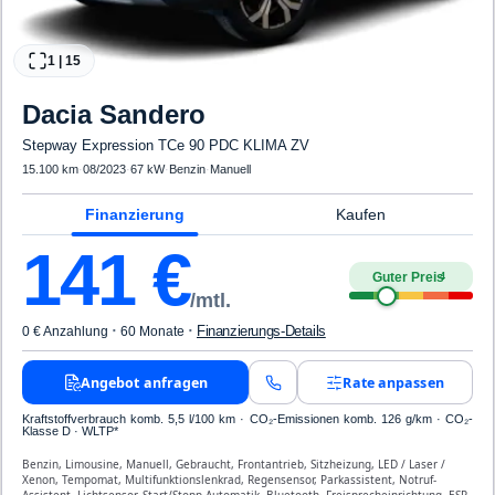
1
|
15
Dacia
Sandero
Stepway Expression TCe 90 PDC KLIMA ZV
15.100 km
·
08/2023
·
67 kW
·
Benzin
·
Manuell
Finanzierung
Kaufen
141
€
Guter Preis
4
/mtl.
·
·
Finanzierungs-Details
0 € Anzahlung
60 Monate
Angebot anfragen
Rate anpassen
Kraftstoffverbrauch komb. 5,5 l/100 km · CO₂-Emissionen komb. 126 g/km · CO₂-
Klasse D · WLTP*
Benzin, Limousine, Manuell, Gebraucht, Frontantrieb, Sitzheizung, LED / Laser /
Xenon, Tempomat, Multifunktionslenkrad, Regensensor, Parkassistent, Notruf-