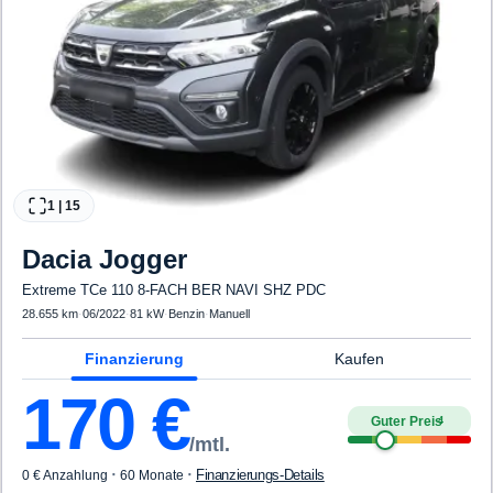
1
|
15
Dacia
Jogger
Extreme TCe 110 8-FACH BER NAVI SHZ PDC
28.655 km
·
06/2022
·
81 kW
·
Benzin
·
Manuell
Finanzierung
Kaufen
170
€
Guter Preis
4
/mtl.
·
·
Finanzierungs-Details
0 € Anzahlung
60 Monate