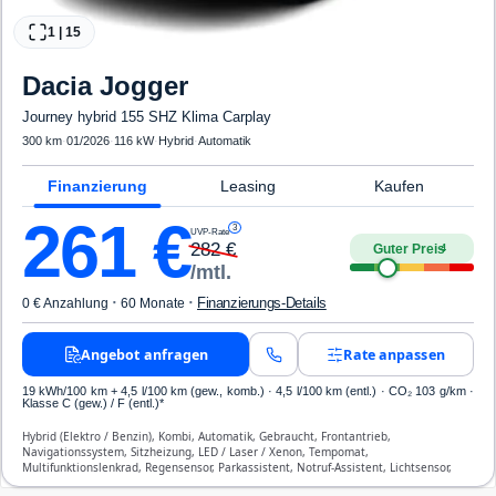
1
|
15
Dacia
Jogger
Journey hybrid 155 SHZ Klima Carplay
300 km
·
01/2026
·
116 kW
·
Hybrid
·
Automatik
Finanzierung
Leasing
Kaufen
261
€
3
UVP-Rate
282
€
Guter Preis
4
/mtl.
·
·
Finanzierungs-Details
0 € Anzahlung
60 Monate
Angebot anfragen
Rate anpassen
19 kWh/100 km
+ 4,5 l/100 km (gew., komb.) · 4,5 l/100 km (entl.) · CO₂ 103 g/km ·
Klasse C (gew.) / F (entl.)*
Hybrid (Elektro / Benzin), Kombi, Automatik, Gebraucht, Frontantrieb,
Navigationssystem, Sitzheizung, LED / Laser / Xenon, Tempomat,
Multifunktionslenkrad, Regensensor, Parkassistent, Notruf-Assistent, Lichtsensor,
Start/Stopp-Automatik, Bluetooth, Freisprecheinrichtung, Verkehrszeichen-