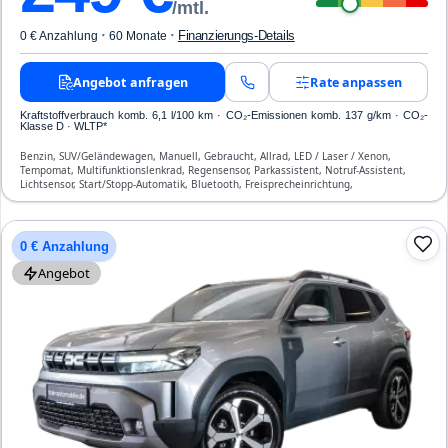
/mtl.
·
·
Finanzierungs-Details
0 € Anzahlung
60 Monate
Angebot anfragen
Rate anpassen
Kraftstoffverbrauch komb. 6,1 l/100 km · CO₂-Emissionen komb. 137 g/km · CO₂-
Klasse D · WLTP*
Benzin, SUV/Geländewagen, Manuell, Gebraucht, Allrad, LED / Laser / Xenon,
Tempomat, Multifunktionslenkrad, Regensensor, Parkassistent, Notruf-Assistent,
Lichtsensor, Start/Stopp-Automatik, Bluetooth, Freisprecheinrichtung,
Verkehrszeichen-Erkennung, ESP, ABS, Klimatisierung, Front- und Seiten-Airbags
0 € Anzahlung
Angebot