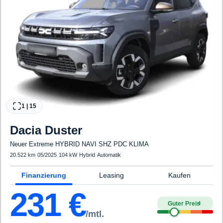
1
|
15
Dacia
Duster
Neuer Extreme HYBRID NAVI SHZ PDC KLIMA
20.522 km
·
05/2025
·
104 kW
·
Hybrid
·
Automatik
Finanzierung
Leasing
Kaufen
231
€
Guter Preis
4
/mtl.