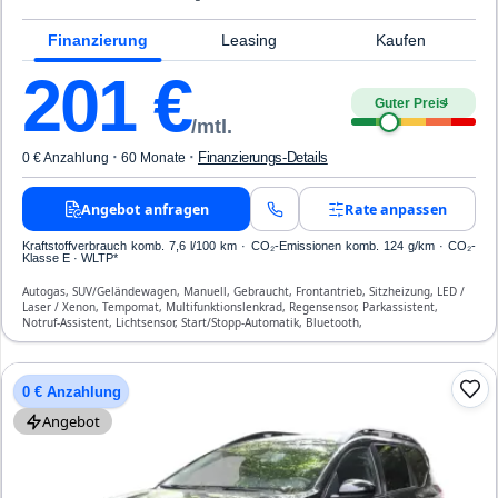
Finanzierung
Leasing
Kaufen
201
€
Guter Preis
4
/mtl.
·
·
Finanzierungs-Details
0 € Anzahlung
60 Monate
Angebot anfragen
Rate anpassen
Kraftstoffverbrauch komb. 7,6 l/100 km · CO₂-Emissionen komb. 124 g/km · CO₂-
Klasse E · WLTP*
Autogas, SUV/Geländewagen, Manuell, Gebraucht, Frontantrieb, Sitzheizung, LED /
Laser / Xenon, Tempomat, Multifunktionslenkrad, Regensensor, Parkassistent,
Notruf-Assistent, Lichtsensor, Start/Stopp-Automatik, Bluetooth,
Freisprecheinrichtung, Verkehrszeichen-Erkennung, ESP, ABS, Klimaautomatik,
Front-, Seiten- und weitere Airbags
0 € Anzahlung
Angebot