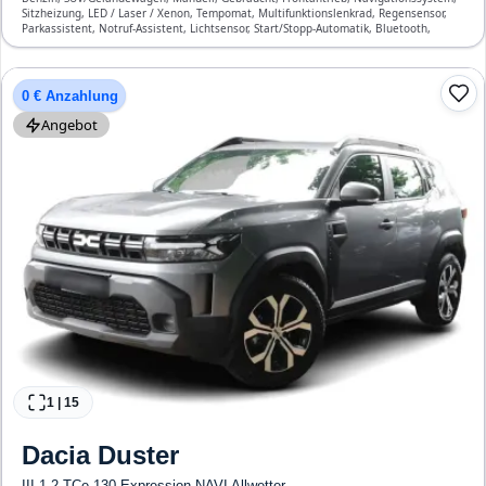
Sitzheizung, LED / Laser / Xenon, Tempomat, Multifunktionslenkrad, Regensensor,
Parkassistent, Notruf-Assistent, Lichtsensor, Start/Stopp-Automatik, Bluetooth,
Freisprecheinrichtung, Verkehrszeichen-Erkennung, ESP, ABS, Klimaautomatik,
Front-, Seiten- und weitere Airbags
0 € Anzahlung
Angebot
1
|
15
Dacia
Duster
III 1.2 TCe 130 Expression NAVI Allwetter