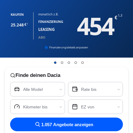
454
KAUFEN
monatlich z.B.
1,3
FINANZIERUNG
25.248
1
LEASING
ABO
Finanzierungsdetails anpassen
Finde
deinen Dacia
Alle Model
Rate bis
Kilometer bis
EZ von
1.057
Angebote anzeigen