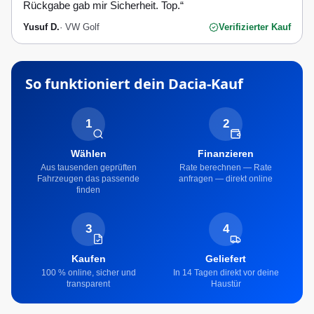
Rückgabe gab mir Sicherheit. Top.
“
Yusuf D.
·
VW Golf
Verifizierter Kauf
So funktioniert dein
Dacia
-Kauf
1
2
Wählen
Finanzieren
Aus tausenden geprüften
Rate berechnen — Rate
Fahrzeugen das passende
anfragen — direkt online
finden
3
4
Kaufen
Geliefert
100 % online, sicher und
In 14 Tagen direkt vor deine
transparent
Haustür