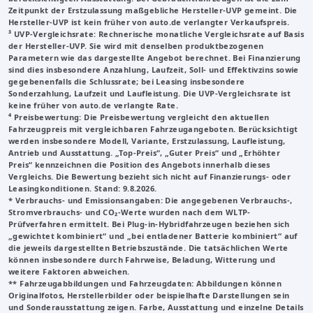
Zeitpunkt der Erstzulassung maßgebliche Hersteller-UVP gemeint. Die
Hersteller-UVP ist kein früher von auto.de verlangter Verkaufspreis.
³
UVP-Vergleichsrate
: Rechnerische monatliche Vergleichsrate auf Basis
der Hersteller-UVP. Sie wird mit denselben produktbezogenen
Parametern wie das dargestellte Angebot berechnet. Bei Finanzierung
sind dies insbesondere Anzahlung, Laufzeit, Soll- und Effektivzins sowie
gegebenenfalls die Schlussrate; bei Leasing insbesondere
Sonderzahlung, Laufzeit und Laufleistung. Die UVP-Vergleichsrate ist
keine früher von auto.de verlangte Rate.
⁴ Preisbewertung: Die Preisbewertung vergleicht den aktuellen
Fahrzeugpreis mit vergleichbaren Fahrzeugangeboten. Berücksichtigt
werden insbesondere Modell, Variante, Erstzulassung, Laufleistung,
Antrieb und Ausstattung. „Top-Preis“, „Guter Preis“ und „Erhöhter
Preis“ kennzeichnen die Position des Angebots innerhalb dieses
Vergleichs. Die Bewertung bezieht sich nicht auf Finanzierungs- oder
Leasingkonditionen. Stand: 9.8.2026.
* Verbrauchs- und Emissionsangaben: Die angegebenen Verbrauchs-,
Stromverbrauchs- und CO₂-Werte wurden nach dem WLTP-
Prüfverfahren ermittelt. Bei Plug-in-Hybridfahrzeugen beziehen sich
„gewichtet kombiniert“ und „bei entladener Batterie kombiniert“ auf
die jeweils dargestellten Betriebszustände. Die tatsächlichen Werte
können insbesondere durch Fahrweise, Beladung, Witterung und
weitere Faktoren abweichen.
**
Fahrzeugabbildungen und Fahrzeugdaten
: Abbildungen können
Originalfotos, Herstellerbilder oder beispielhafte Darstellungen sein
und Sonderausstattung zeigen. Farbe, Ausstattung und einzelne Details