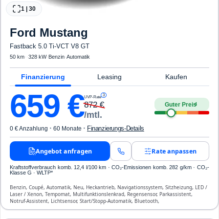
1
|
30
Ford
Mustang
Fastback 5.0 Ti-VCT V8 GT
50 km
·
·
328 kW
·
Benzin
·
Automatik
Finanzierung
Leasing
Kaufen
659
€
3
UVP-Rate
872
€
Guter Preis
4
/mtl.
·
·
Finanzierungs-Details
0 € Anzahlung
60 Monate
Angebot anfragen
Rate anpassen
Kraftstoffverbrauch komb. 12,4 l/100 km · CO₂-Emissionen komb. 282 g/km · CO₂-
Klasse G · WLTP*
Benzin, Coupé, Automatik, Neu, Heckantrieb, Navigationssystem, Sitzheizung, LED /
Laser / Xenon, Tempomat, Multifunktionslenkrad, Regensensor, Parkassistent,
Notruf-Assistent, Lichtsensor, Start/Stopp-Automatik, Bluetooth,
Freisprecheinrichtung, Verkehrszeichen-Erkennung, ESP, ABS, Klimatisierung, Front-,
Seiten- und weitere Airbags