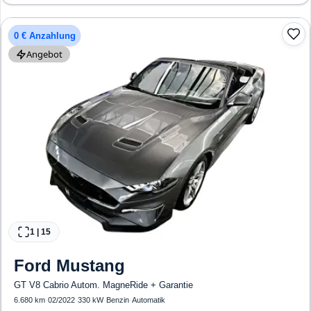
Verkehrszeichen-Erkennung, ESP, ABS, Klimaanlage, Beifahrer-Airbag
0 € Anzahlung
Angebot
1
|
15
Ford
Mustang
GT V8 Cabrio Autom. MagneRide + Garantie
6.680 km
·
02/2022
·
330 kW
·
Benzin
·
Automatik