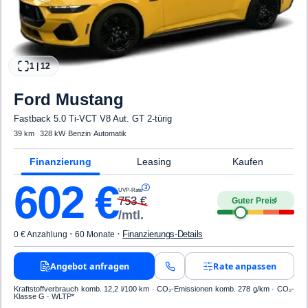
1
|
12
Ford
Mustang
Fastback 5.0 Ti-VCT V8 Aut. GT 2-türig
39 km
·
·
328 kW
·
Benzin
·
Automatik
Finanzierung
Leasing
Kaufen
602
€
3
UVP-Rate
753
€
Guter Preis
4
/mtl.
·
·
Finanzierungs-Details
0 € Anzahlung
60 Monate
Angebot anfragen
Rate anpassen
Kraftstoffverbrauch komb. 12,2 l/100 km · CO₂-Emissionen komb. 278 g/km · CO₂-
Klasse G · WLTP*