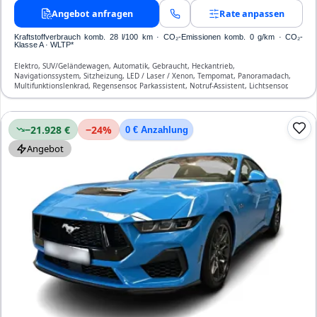
Angebot anfragen
Rate anpassen
Kraftstoffverbrauch komb. 28 l/100 km · CO₂-Emissionen komb. 0 g/km · CO₂-
Klasse A · WLTP*
Elektro, SUV/Geländewagen, Automatik, Gebraucht, Heckantrieb,
Navigationssystem, Sitzheizung, LED / Laser / Xenon, Tempomat, Panoramadach,
Multifunktionslenkrad, Regensensor, Parkassistent, Notruf-Assistent, Lichtsensor,
Bluetooth, Freisprecheinrichtung, ESP, ABS, Klimaautomatik, Front- und Seiten-
Airbags
−21.928 €
−
24
%
0 € Anzahlung
Angebot