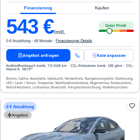
Finanzierung
Kaufen
543
€
Guter Preis
4
/mtl.
·
·
Finanzierungs-Details
0 € Anzahlung
48 Monate
Angebot anfragen
Rate anpassen
Kraftstoffverbrauch komb. 7,8 l/100 km · CO₂-Emissionen komb. 185 g/km · CO₂-
Klasse A · WLTP*
Benzin, Cabrio, Automatik, Gebraucht, Heckantrieb, Navigationssystem, Sitzheizung,
LED / Laser / Xenon, Tempomat, Multifunktionslenkrad, Regensensor, Parkassistent,
Notruf-Assistent, Lichtsensor, Bluetooth, Freisprecheinrichtung, Verkehrszeichen-
Erkennung, ESP, ABS, Klimaanlage, Front- und Seiten-Airbags
0 € Anzahlung
Angebot