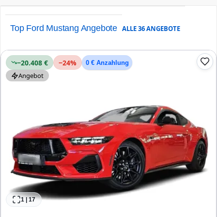
Top Ford Mustang Angebote
ALLE
36
ANGEBOTE
−20.408 €
−
24
%
0 € Anzahlung
Angebot
1
|
17