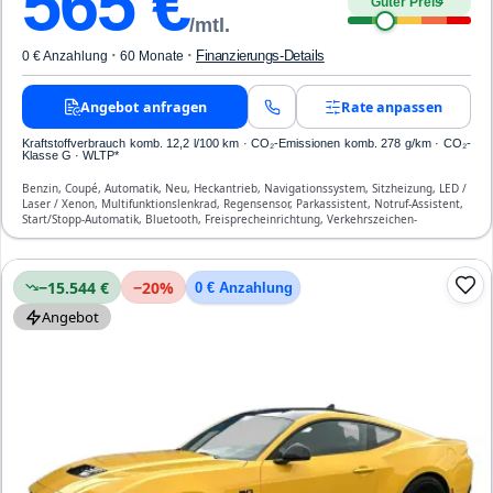
565
€
Guter Preis
4
/mtl.
·
·
Finanzierungs-Details
0 € Anzahlung
60 Monate
Angebot anfragen
Rate anpassen
Kraftstoffverbrauch komb. 12,2 l/100 km · CO₂-Emissionen komb. 278 g/km · CO₂-
Klasse G · WLTP*
Benzin, Coupé, Automatik, Neu, Heckantrieb, Navigationssystem, Sitzheizung, LED /
Laser / Xenon, Multifunktionslenkrad, Regensensor, Parkassistent, Notruf-Assistent,
Start/Stopp-Automatik, Bluetooth, Freisprecheinrichtung, Verkehrszeichen-
Erkennung, ESP, ABS, Klimatisierung, Front-, Seiten- und weitere Airbags
−15.544 €
−
20
%
0 € Anzahlung
Angebot