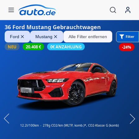
36
Ford Mustang Gebrauchtwagen
Ford Mustang
Ford
Mustang
Alle Filter entfernen
Filter
NEU
20.408
€
0€ ANZAHLUNG
-24%
12.2l/100km
-
278g CO2/km (WLTP, komb.)*
, CO2-Klasse G (komb)