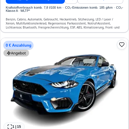
Kraftstoffverbrauch komb. 7,8 l/100 km · CO₂-Emissionen komb. 185 g/km · CO₂-
Klasse A · WLTP*
Benzin, Cabrio, Automatik, Gebraucht, Heckantrieb, Sitzheizung, LED / Laser /
Xenon, Multifunktionslenkrad, Regensensor, Parkassistent, Notruf-Assistent,
Lichtsensor, Bluetooth, Freisprecheinrichtung, ESP, ABS, Klimatisierung, Front- und
Seiten-Airbags
0 € Anzahlung
Angebot
1
|
15