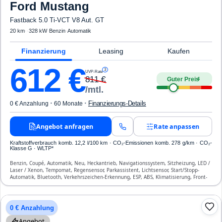
Ford
Mustang
Fastback 5.0 Ti-VCT V8 Aut. GT
20 km
·
·
328 kW
·
Benzin
·
Automatik
Finanzierung
Leasing
Kaufen
612
€
3
UVP-Rate
811
€
Guter Preis
4
/mtl.
·
·
Finanzierungs-Details
0 € Anzahlung
60 Monate
Angebot anfragen
Rate anpassen
Kraftstoffverbrauch komb. 12,2 l/100 km · CO₂-Emissionen komb. 278 g/km · CO₂-
Klasse G · WLTP*
Benzin, Coupé, Automatik, Neu, Heckantrieb, Navigationssystem, Sitzheizung, LED /
Laser / Xenon, Tempomat, Regensensor, Parkassistent, Lichtsensor, Start/Stopp-
Automatik, Bluetooth, Verkehrszeichen-Erkennung, ESP, ABS, Klimatisierung, Front-
Airbags
0 € Anzahlung
Angebot