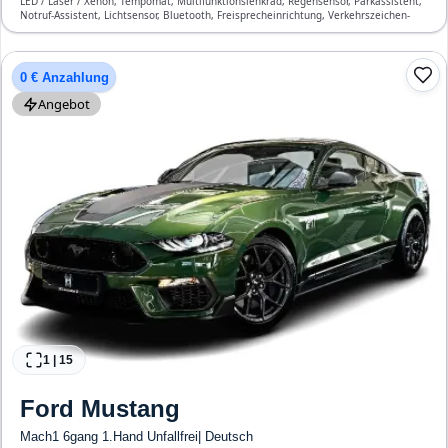
LED / Laser / Xenon, Tempomat, Multifunktionslenkrad, Regensensor, Parkassistent,
Notruf-Assistent, Lichtsensor, Bluetooth, Freisprecheinrichtung, Verkehrszeichen-
Erkennung, ESP, ABS, Klimaanlage, Front- und Seiten-Airbags
0 € Anzahlung
Angebot
1
|
15
Ford
Mustang
Mach1 6gang 1.Hand Unfallfrei| Deutsch