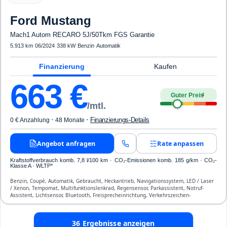
Ford
Mustang
Mach1 Autom RECARO 5J/50Tkm FGS Garantie
5.913 km
·
06/2024
·
338 kW
·
Benzin
·
Automatik
Finanzierung
Kaufen
663
€
Guter Preis
4
/mtl.
·
·
Finanzierungs-Details
0 € Anzahlung
48 Monate
Angebot anfragen
Rate anpassen
Kraftstoffverbrauch komb. 7,8 l/100 km · CO₂-Emissionen komb. 185 g/km · CO₂-
Klasse A · WLTP*
Benzin, Coupé, Automatik, Gebraucht, Heckantrieb, Navigationssystem, LED / Laser
/ Xenon, Tempomat, Multifunktionslenkrad, Regensensor, Parkassistent, Notruf-
Assistent, Lichtsensor, Bluetooth, Freisprecheinrichtung, Verkehrszeichen-
Erkennung, ESP, ABS, Klimaanlage, Front- und Seiten-Airbags
36
Ergebnisse anzeigen