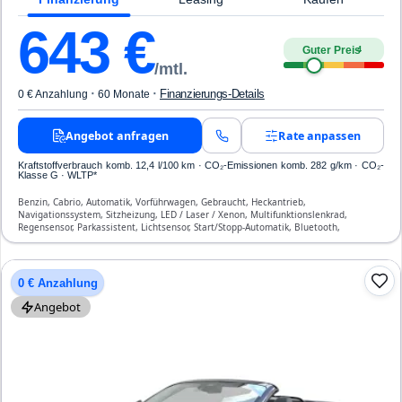
643
€
Guter Preis
4
/mtl.
·
·
Finanzierungs-Details
0 € Anzahlung
60 Monate
Angebot anfragen
Rate anpassen
Kraftstoffverbrauch komb. 12,4 l/100 km · CO₂-Emissionen komb. 282 g/km · CO₂-
Klasse G · WLTP*
Benzin, Cabrio, Automatik, Vorführwagen, Gebraucht, Heckantrieb,
Navigationssystem, Sitzheizung, LED / Laser / Xenon, Multifunktionslenkrad,
Regensensor, Parkassistent, Lichtsensor, Start/Stopp-Automatik, Bluetooth,
Freisprecheinrichtung, Verkehrszeichen-Erkennung, ESP, ABS, Klimatisierung, Front-
und Seiten-Airbags
0 € Anzahlung
Angebot