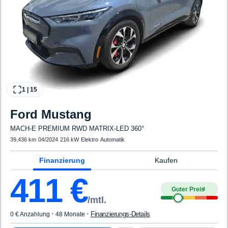
1
|
15
Ford
Mustang
MACH-E PREMIUM RWD MATRIX-LED 360°
39.436 km
·
04/2024
·
216 kW
·
Elektro
·
Automatik
Finanzierung
Kaufen
411
€
Guter Preis
4
/mtl.
·
·
Finanzierungs-Details
0 € Anzahlung
48 Monate