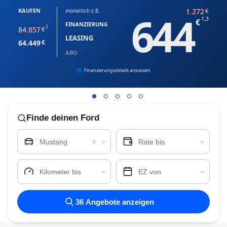
KAUFEN
1.272
monatlich z.B.
644
1,3
FINANZIERUNG
2
84.857
LEASING
64.449
ABO
Finanzierungsdetails anpassen
Finde
deinen Ford
Mustang
Rate bis
Kilometer bis
EZ von
36
Angebote anzeigen