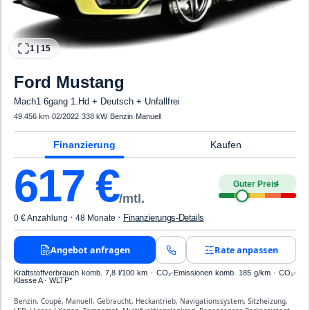
1
|
15
Ford
Mustang
Mach1 6gang 1.Hd + Deutsch + Unfallfrei
49.456 km
·
02/2022
·
338 kW
·
Benzin
·
Manuell
Finanzierung
Kaufen
617
€
Guter Preis
4
/mtl.
·
·
Finanzierungs-Details
0 € Anzahlung
48 Monate
Angebot anfragen
Rate anpassen
Kraftstoffverbrauch komb. 7,8 l/100 km · CO₂-Emissionen komb. 185 g/km · CO₂-
Klasse A · WLTP*
Benzin, Coupé, Manuell, Gebraucht, Heckantrieb, Navigationssystem, Sitzheizung,