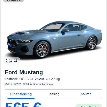
1
|
12
Ford
Mustang
Fastback 5.0 Ti-VCT V8 Aut. GT 2-türig
25 km
·
06/2025
·
328 kW
·
Benzin
·
Automatik
Finanzierung
Leasing
Kaufen