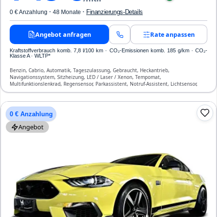
·
·
Finanzierungs-Details
0 € Anzahlung
48 Monate
Angebot anfragen
Rate anpassen
Kraftstoffverbrauch komb. 7,8 l/100 km · CO₂-Emissionen komb. 185 g/km · CO₂-
Klasse A · WLTP*
Benzin, Cabrio, Automatik, Tageszulassung, Gebraucht, Heckantrieb,
Navigationssystem, Sitzheizung, LED / Laser / Xenon, Tempomat,
Multifunktionslenkrad, Regensensor, Parkassistent, Notruf-Assistent, Lichtsensor,
Start/Stopp-Automatik, Bluetooth, Freisprecheinrichtung, Verkehrszeichen-
Erkennung, ESP, ABS, Klimaanlage, Front- und Seiten-Airbags
0 € Anzahlung
Angebot