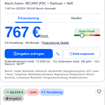
Mach1 Autom. RECARO |PDC + Dashcam + H&R
7.467 km
·
06/2024
·
338 kW
·
Benzin
·
Automatik
Finanzierung
Kaufen
767
€
Guter Preis
4
/mtl.
·
·
Finanzierungs-Details
0 € Anzahlung
48 Monate
Angebot anfragen
Rate anpassen
Kraftstoffverbrauch komb. 7,8 l/100 km · CO₂-Emissionen komb. 185 g/km · CO₂-
Klasse A · WLTP*
Benzin, Coupé, Automatik, Gebraucht, Heckantrieb, Navigationssystem, LED / Laser
/ Xenon, Tempomat, Multifunktionslenkrad, Regensensor, Parkassistent, Notruf-
Assistent, Lichtsensor, Bluetooth, Freisprecheinrichtung, Verkehrszeichen-
Erkennung, ESP, ABS, Klimaanlage, Front- und Seiten-Airbags
−24.018 €
−
24
%
0 € Anzahlung
Angebot