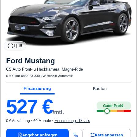
1
|
15
Ford
Mustang
CS Auto Front- u Heckkamera, Magne-Ride
6.900 km
·
04/2023
·
330 kW
·
Benzin
·
Automatik
Finanzierung
Kaufen
527
€
Guter Preis
4
/mtl.
·
·
Finanzierungs-Details
0 € Anzahlung
60 Monate
Angebot anfragen
Rate anpassen