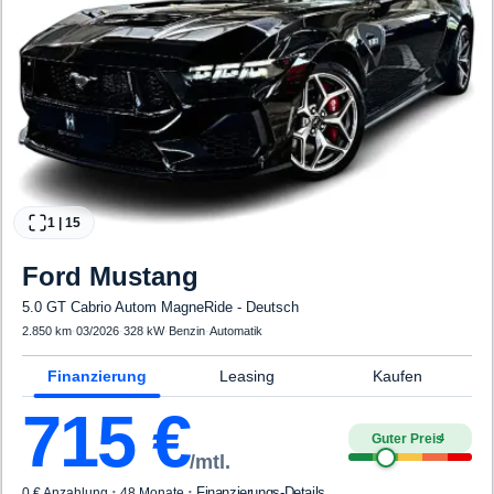
1
|
15
Ford
Mustang
5.0 GT Cabrio Autom MagneRide - Deutsch
2.850 km
·
03/2026
·
328 kW
·
Benzin
·
Automatik
Finanzierung
Leasing
Kaufen
715
€
Guter Preis
4
/mtl.
·
·
Finanzierungs-Details
0 € Anzahlung
48 Monate