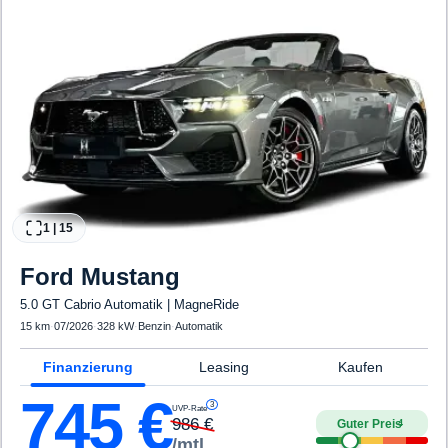
1
|
15
Ford
Mustang
5.0 GT Cabrio Automatik | MagneRide
15 km
·
07/2026
·
328 kW
·
Benzin
·
Automatik
Finanzierung
Leasing
Kaufen
745
€
3
UVP-Rate
986
€
Guter Preis
4
/mtl.