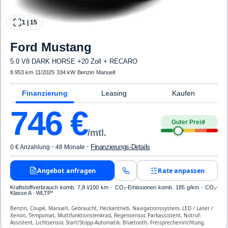
1
|
15
Ford
Mustang
5.0 V8 DARK HORSE +20 Zoll + RECARO
8.953 km
·
11/2025
·
334 kW
·
Benzin
·
Manuell
Finanzierung
Leasing
Kaufen
746
€
Guter Preis
4
/mtl.
·
·
Finanzierungs-Details
0 € Anzahlung
48 Monate
Angebot anfragen
Rate anpassen
Kraftstoffverbrauch komb. 7,8 l/100 km · CO₂-Emissionen komb. 185 g/km · CO₂-
Klasse A · WLTP*
Benzin, Coupé, Manuell, Gebraucht, Heckantrieb, Navigationssystem, LED / Laser /
Xenon, Tempomat, Multifunktionslenkrad, Regensensor, Parkassistent, Notruf-
Assistent, Lichtsensor, Start/Stopp-Automatik, Bluetooth, Freisprecheinrichtung,