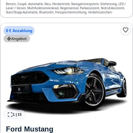
Benzin, Coupé, Automatik, Neu, Heckantrieb, Navigationssystem, Sitzheizung, LED /
Laser / Xenon, Multifunktionslenkrad, Regensensor, Parkassistent, Notruf-Assistent,
Start/Stopp-Automatik, Bluetooth, Freisprecheinrichtung, Verkehrszeichen-
Erkennung, ESP, ABS, Klimatisierung, Front-, Seiten- und weitere Airbags
0 € Anzahlung
Angebot
1
|
15
Ford
Mustang