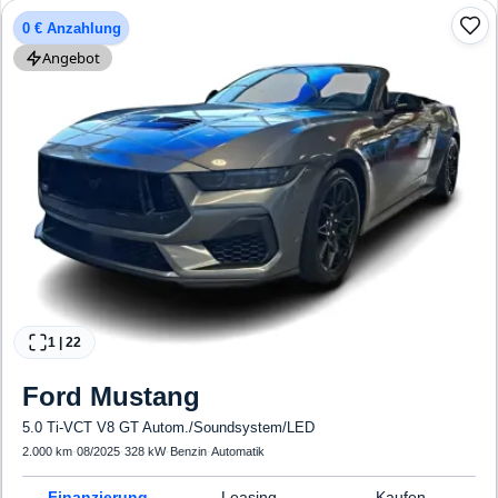
0 € Anzahlung
Angebot
1
|
22
Ford
Mustang
5.0 Ti-VCT V8 GT Autom./Soundsystem/LED
2.000 km
·
08/2025
·
328 kW
·
Benzin
·
Automatik
Finanzierung
Leasing
Kaufen