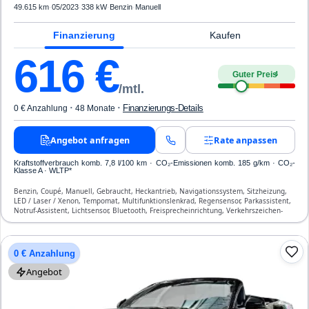
49.615 km
·
05/2023
·
338 kW
·
Benzin
·
Manuell
Finanzierung
Kaufen
616
€
Guter Preis
4
/mtl.
·
·
Finanzierungs-Details
0 € Anzahlung
48 Monate
Angebot anfragen
Rate anpassen
Kraftstoffverbrauch komb. 7,8 l/100 km · CO₂-Emissionen komb. 185 g/km · CO₂-
Klasse A · WLTP*
Benzin, Coupé, Manuell, Gebraucht, Heckantrieb, Navigationssystem, Sitzheizung,
LED / Laser / Xenon, Tempomat, Multifunktionslenkrad, Regensensor, Parkassistent,
Notruf-Assistent, Lichtsensor, Bluetooth, Freisprecheinrichtung, Verkehrszeichen-
Erkennung, ESP, ABS, Klimaanlage, Front- und Seiten-Airbags
0 € Anzahlung
Angebot