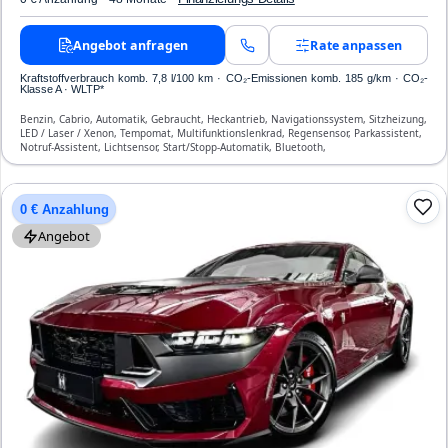
Angebot anfragen
Rate anpassen
Kraftstoffverbrauch komb. 7,8 l/100 km · CO₂-Emissionen komb. 185 g/km · CO₂-
Klasse A · WLTP*
Benzin, Cabrio, Automatik, Gebraucht, Heckantrieb, Navigationssystem, Sitzheizung,
LED / Laser / Xenon, Tempomat, Multifunktionslenkrad, Regensensor, Parkassistent,
Notruf-Assistent, Lichtsensor, Start/Stopp-Automatik, Bluetooth,
Freisprecheinrichtung, Verkehrszeichen-Erkennung, ESP, ABS, Klimaanlage, Front-
und Seiten-Airbags
0 € Anzahlung
Angebot