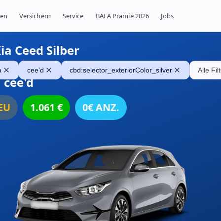
ren
Versichern
Service
BAFA Prämie 2026
Jobs
ia Ceed Silber
a
cee'd
cbd:selector_exteriorColor_silver
Alle Fi
 cee'd
EU
1.061
€
0€ ANZ.