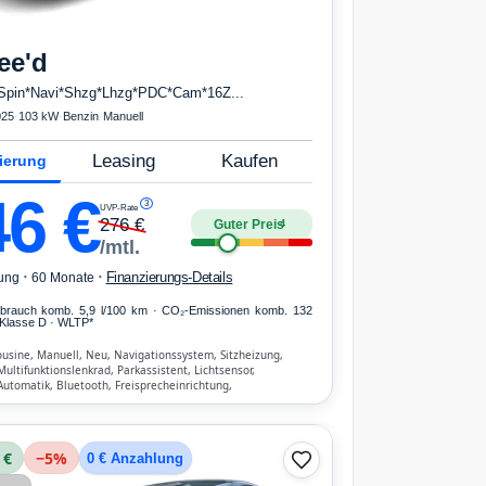
ee'd
Spin*Navi*Shzg*Lhzg*PDC*Cam*16Z...
025
·
103 kW
·
Benzin
·
Manuell
Leasing
Kaufen
ierung
46
€
3
UVP-Rate
276
€
Guter Preis
4
/mtl.
·
·
Finanzierungs-Details
ung
60 Monate
erbrauch komb. 5,9 l/100 km · CO₂-Emissionen komb. 132
Klasse D · WLTP*
usine, Manuell, Neu, Navigationssystem, Sitzheizung,
ltifunktionslenkrad, Parkassistent, Lichtsensor,
Automatik, Bluetooth, Freisprecheinrichtung,
hen-Erkennung, ESP, ABS, Klimaanlage, Fahrer-Airbag
 €
−
5
%
0 € Anzahlung