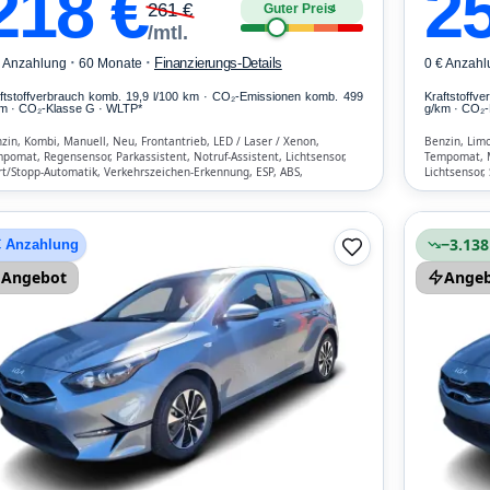
218
€
2
261
€
Guter Preis
4
/mtl.
·
·
Finanzierungs-Details
€ Anzahlung
60 Monate
0 € Anzahl
ftstoffverbrauch komb. 19,9 l/100 km · CO₂-Emissionen komb. 499
Kraftstoffv
m · CO₂-Klasse G · WLTP*
g/km · CO₂-
zin, Kombi, Manuell, Neu, Frontantrieb, LED / Laser / Xenon,
Benzin, Limo
pomat, Regensensor, Parkassistent, Notruf-Assistent, Lichtsensor,
Tempomat, Mu
rt/Stopp-Automatik, Verkehrszeichen-Erkennung, ESP, ABS,
Lichtsensor,
maanlage, Front- und Seiten-Airbags
Verkehrszeic
−3.138
€ Anzahlung
Angebot
Ange