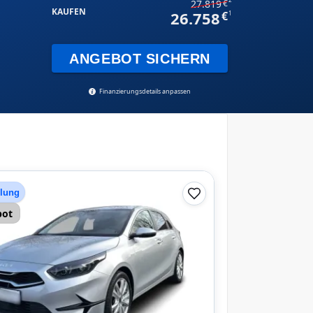
27.819
KAUFEN
26.758
1
ANGEBOT SICHERN
Finanzierungsdetails anpassen
hlung
bot