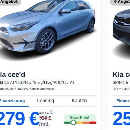
Angebot
Ange
ia
cee'd
Kia
c
ld 1.5 AT*LED*Navi*Shzg*Lhzg*PDC*Cam*1...
SPIN 1.5 
 km
·
01/2026
·
103 kW
·
Benzin
·
Automatik
20 km
·
03/2
Leasing
Kaufen
Finanzierung
Finanz
279
€
2
3
UVP-Rate
316
€
Guter Preis
4
/mtl.