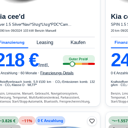
ia
cee'd
Kia
c
lver 1.5 Silver*Navi*Shzg*Lhzg*PDC*Cam...
SPIN 1.5 
690 km
·
09/2024
·
103 kW
·
Benzin
·
Manuell
20 km
·
09/2
Leasing
Kaufen
Finanzierung
Finanz
218
€
2
Guter Preis
4
/mtl.
·
·
Finanzierungs-Details
€ Anzahlung
60 Monate
0 € Anzahl
ftstoffverbrauch komb. 5,9 l/100 km · CO₂-Emissionen komb. 132
Kraftstoffv
m · CO₂-Klasse D · WLTP*
g/km · CO₂-
zin, Limousine, Manuell, Gebraucht, Navigationssystem,
Benzin, Limo
zheizung, Tempomat, Multifunktionslenkrad, Parkassistent,
Tempomat, Mu
htsensor, Start/Stopp-Automatik, Bluetooth, Freisprecheinrichtung,
Start/Stopp-
kehrszeichen-Erkennung, ESP, ABS, Klimaanlage, Fahrer-Airbag
Verkehrszeic
−3.826 €
−
11
%
−1.557
0 € Anzahlung