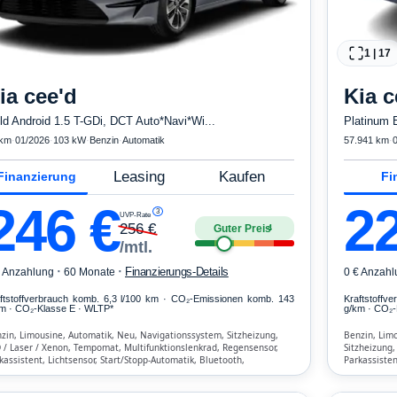
1
|
17
ia
cee'd
Kia
c
ld Android 1.5 T-GDi, DCT Auto*Navi*Wi...
Platinum E
 km
·
01/2026
·
103 kW
·
Benzin
·
Automatik
57.941 km
·
Leasing
Kaufen
Finanzierung
Fi
246
€
2
3
UVP-Rate
256
€
Guter Preis
4
/mtl.
·
·
Finanzierungs-Details
€ Anzahlung
60 Monate
0 € Anzahl
ftstoffverbrauch komb. 6,3 l/100 km · CO₂-Emissionen komb. 143
Kraftstoffv
m · CO₂-Klasse E · WLTP*
g/km · CO₂-
zin, Limousine, Automatik, Neu, Navigationssystem, Sitzheizung,
Benzin, Lim
 / Laser / Xenon, Tempomat, Multifunktionslenkrad, Regensensor,
Sitzheizung,
kassistent, Lichtsensor, Start/Stopp-Automatik, Bluetooth,
Parkassisten
isprecheinrichtung, Verkehrszeichen-Erkennung, ESP, ABS,
Verkehrszeic
matisierung, Front-Airbags
Airbags