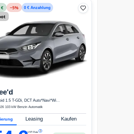
 €
−
5
%
0 € Anzahlung
bot
ee'd
id 1.5 T-GDi, DCT Auto*Navi*Wi...
026
·
103 kW
·
Benzin
·
Automatik
Leasing
Kaufen
ierung
3
UVP-Rate