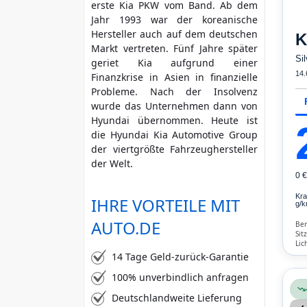
erste Kia PKW vom Band. Ab dem
mehr Kriterien
Jahr 1993 war der koreanische
Hersteller auch auf dem deutschen
K
Markt vertreten. Fünf Jahre später
Si
geriet Kia aufgrund einer
14.
Finanzkrise in Asien in finanzielle
Probleme. Nach der Insolvenz
wurde das Unternehmen dann von
Hyundai übernommen. Heute ist
die Hyundai Kia Automotive Group
der viertgrößte Fahrzeughersteller
der Welt.
0 
Kra
IHRE VORTEILE MIT
g/k
AUTO.DE
Ben
Sit
Lic
Ver
14 Tage Geld-zurück-Garantie
100% unverbindlich anfragen
Deutschlandweite Lieferung