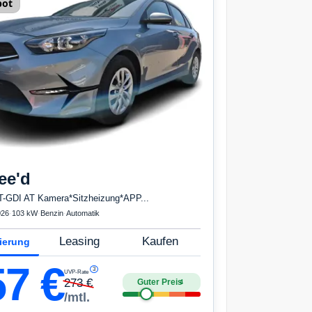
bot
ee'd
T-GDI AT Kamera*Sitzheizung*APP...
026
·
103 kW
·
Benzin
·
Automatik
Leasing
Kaufen
ierung
57
€
3
UVP-Rate
273
€
Guter Preis
4
/mtl.