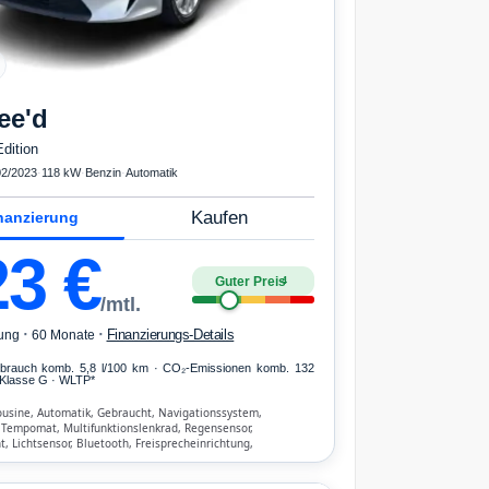
ee'd
dition
02/2023
·
118 kW
·
Benzin
·
Automatik
Kaufen
nanzierung
23
€
Guter Preis
4
/mtl.
·
·
Finanzierungs-Details
ung
60 Monate
erbrauch komb. 5,8 l/100 km · CO₂-Emissionen komb. 132
Klasse G · WLTP*
ousine, Automatik, Gebraucht, Navigationssystem,
 Tempomat, Multifunktionslenkrad, Regensensor,
t, Lichtsensor, Bluetooth, Freisprecheinrichtung,
hen-Erkennung, ESP, ABS, Klimatisierung, Front- und Seiten-