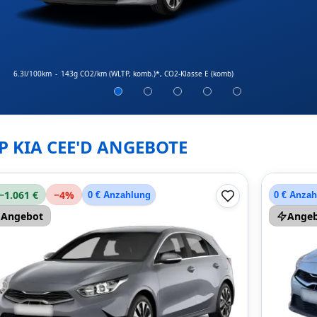
6.3l/100km
-
143g CO2/km (WLTP, komb.)*
, CO2-Klasse E (komb)
P KIA CEE'D ANGEBOTE
−1.061 €
−
4
%
0 € Anzahlung
0 € Anza
Angebot
Ange