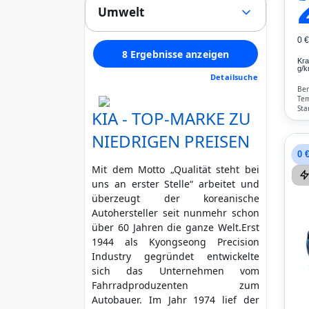
(0)
Stoff
(5)
Umwelt
Alle
LED / Laser / Xenon
(0)
Alcantara
(0)
1
Tempomat
(8)
Schadstoffklasse min. (Euro)
Velours
(0)
0 
2
Panoramadach
(0)
8 Ergebnisse anzeigen
Kunstleder
(0)
3
Kra
egal
Multifunktionslenkrad
(7)
g/k
Andere
(1)
Detailsuche
4
Standheizung
(0)
Ben
Feinstaubplakette mind.
Regensensor
(4)
Tem
Unfallfahrzeug
Sta
KIA - TOP-MARKE ZU
Parkassistent
grün (4)
gelb (3)
(0)
Kli
Nicht anzeigen
Notruf-Assistent
(0)
NIEDRIGEN PREISEN
rot (2)
No
Lichtsensor
(8)
0 
HU / AU neu
(0)
Head Up Display
(0)
Rußpartikelfilter
Mit dem Motto „Qualität steht bei
Scheckheft gepflegt
(3)
Start/Stopp-Automatik
(7)
uns an erster Stelle“ arbeitet und
Zusätzliche Garantie
(7)
Bluetooth
überzeugt der koreanische
(7)
Nichtraucher
(3)
Autohersteller seit nunmehr schon
Freisprecheinrichtung
(7)
über 60 Jahren die ganze Welt.Erst
Verkehrszeichen-
1944 als Kyongseong Precision
Erkennung
(8)
Industry gegründet entwickelte
ESP
(8)
sich das Unternehmen vom
ABS
(8)
Fahrradproduzenten zum
Klimatisierung
(8)
Autobauer. Im Jahr 1974 lief der
Airbag
(8)