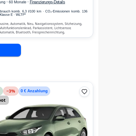
·
·
Finanzierungs-Details
ung
60 Monate
erbrauch komb. 6,3 l/100 km · CO₂-Emissionen komb. 136
Klasse E · WLTP*
usine, Automatik, Neu, Navigationssystem, Sitzheizung,
ltifunktionslenkrad, Parkassistent, Lichtsensor,
Automatik, Bluetooth, Freisprecheinrichtung,
hen-Erkennung, ESP, ABS, Klimaanlage, Front-Airbags
−
3
%
0 € Anzahlung
bot