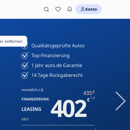
Konto
lter entfernen
Qualitätsgeprüfte Autos
Top-Finanzierung
1 Jahr auto.de Garantie
14 Tage Rückgaberecht
monatlich z.B.
435
402
1,3
FINANZIERUNG
LEASING
ABO
2