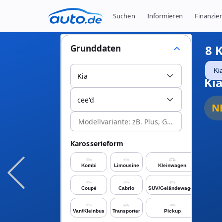
Suchen
Informieren
Finanzie
8
K
Grunddaten
Ki
Kia
Kia
cee'd
N
Karosserieform
Kombi
Limousine
Kleinwagen
Coupé
Cabrio
SUV/Geländewagen
Van/Kleinbus
Transporter
Pickup