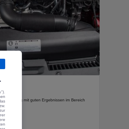
.
“).
hen
eres Fahrzeug mit guten Ergebnissen im Bereich
das
zw.
zur
rer
ere
ten
rer