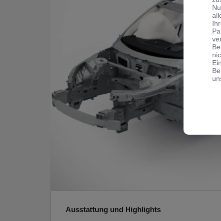
Nu
al
Ih
Pa
ve
Be
ni
Ei
Be
un
Ausstattung und Highlights