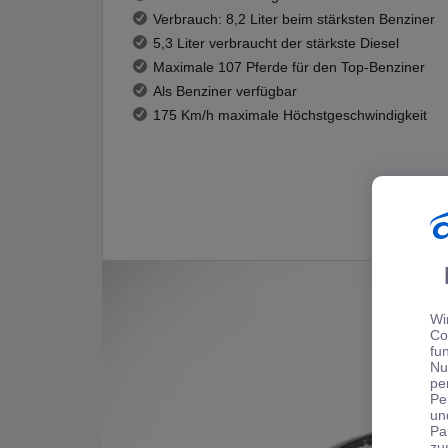
Verbrauch: 8,2 Liter beim stärksten Benziner
5,3 Liter verbraucht der stärkste Diesel
Maximale 107 Pferde für den Top-Benziner
Als Benziner verfügbar
175 Km/h maximale Höchstgeschwindigkeit
Wi
Co
fu
Nu
pe
Pe
un
Pa
zu