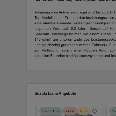
Der Suzuki Liana zeigt sich agil auf dem Asph
Abhängig vom Antriebsaggregat sind bis zu 107 PS
Top-Modell ist mit Frontantrieb beziehungsweise A
eine atemberaubende Spitzengeschwindigkeitvon
folgenden Wert auf: 8,2 Litern Benzin auf Hu
Sparsam unterwegs ist man mit einem Diesel un
140 g/km) am unteren Ende des Leistungsspektr
und gleichzeitig gut abgestimmtes Fahrwerk. Für
zur Verfügung, sprich eine 4-Stufen Automati
aktuellen Baureihe sind Assistenzsysteme und Inf
Suzuki Liana Angebote
−5.510 €
−
19
%
NEU
STIGE