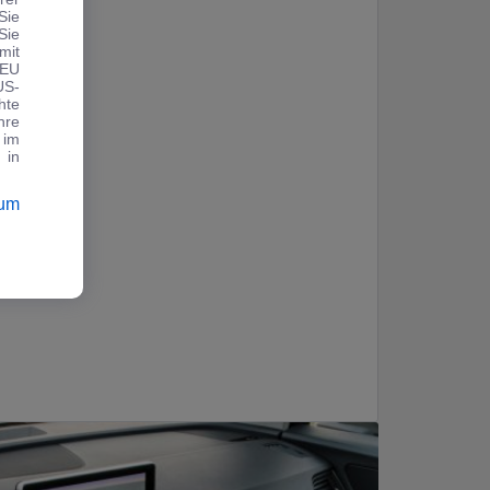
Sie
Sie
mit
 EU
US-
hte
hre
 im
 in
sum