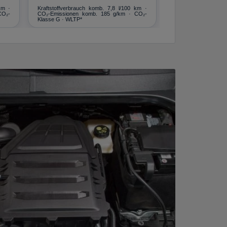
km ·
Kraftstoffverbrauch komb. 7,8 l/100 km ·
CO₂-
CO₂-Emissionen komb. 185 g/km · CO₂-
Klasse G · WLTP*