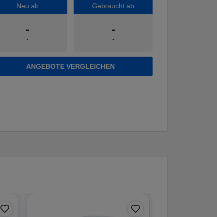
Neu ab
Gebraucht ab
-
-
-
-
ANGEBOTE VERGLEICHEN
1
|
15
BMW
52