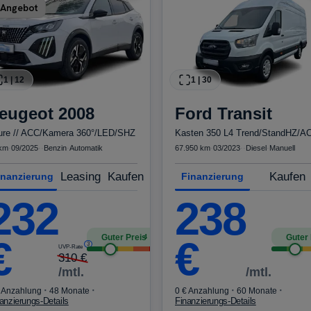
Angebot
1
|
12
1
|
30
eugeot
2008
Ford
Transit
lure // ACC/Kamera 360°/LED/SHZ
km
·
09/2025
·
·
Benzin
·
Automatik
67.950 km
·
03/2023
·
·
Diesel
·
Manuell
Leasing
Kaufen
Kaufen
inanzierung
Finanzierung
232
238
Guter Preis
Guter 
4
€
€
3
UVP-Rate
310
€
/mtl.
/mtl.
·
·
·
·
 Anzahlung
48 Monate
0 € Anzahlung
60 Monate
anzierungs-Details
Finanzierungs-Details