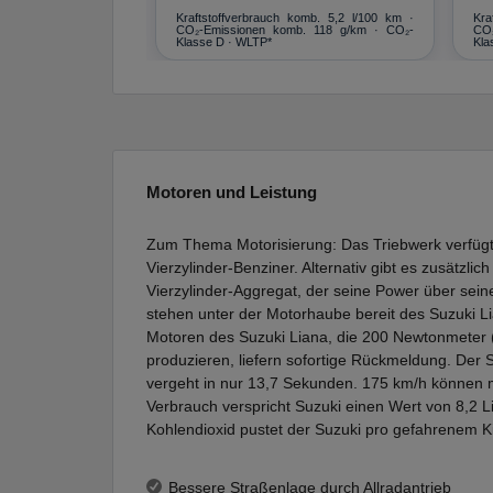
Kraftstoffverbrauch komb. 5,2 l/100 km ·
Kra
CO₂-Emissionen komb. 118 g/km · CO₂-
CO₂
Klasse D · WLTP*
Kla
Motoren und Leistung
Zum Thema Motorisierung: Das Triebwerk verfügt 
Vierzylinder-Benziner. Alternativ gibt es zusätzlich
Vierzylinder-Aggregat, der seine Power über seine
stehen unter der Motorhaube bereit des Suzuki Li
Motoren des Suzuki Liana, die 200 Newtonmete
produzieren, liefern sofortige Rückmeldung. Der 
vergeht in nur 13,7 Sekunden. 175 km/h können 
Verbrauch verspricht Suzuki einen Wert von 8,2 
Kohlendioxid pustet der Suzuki pro gefahrenem Kil
Bessere Straßenlage durch Allradantrieb