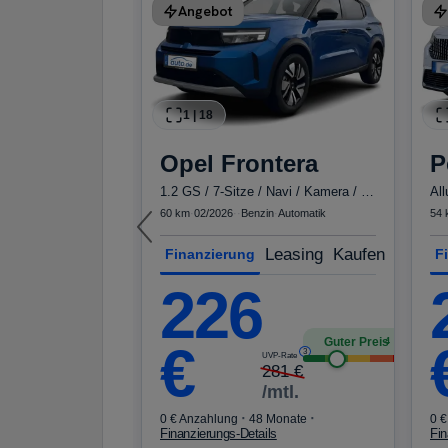
Angebot
W GS Auto
enzin
·
Automatik
Kaufen
1
|
18
Opel
Frontera
P
Guter Preis
4
1.2 GS / 7-Sitze / Navi / Kamera / Einparkhilfe
Al
mtl.
60 km
·
02/2026
·
·
Benzin
·
Automatik
54 
·
·
60 Monate
Leasing
Kaufen
Finanzierung
F
ls
226
komb. 5,8 l/100 km ·
b. 130 g/km · CO₂-
Guter Preis
4
€
3
UVP-Rate
281
€
/mtl.
·
·
0 € Anzahlung
48 Monate
0 €
Finanzierungs-Details
Fin