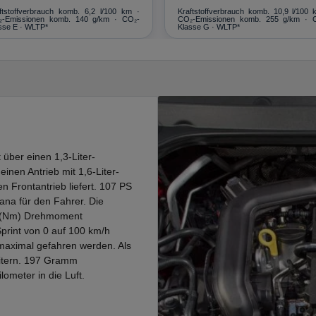
ftstoffverbrauch komb. 6,2 l/100 km ·
Kraftstoffverbrauch komb. 10,9 l/100 
-Emissionen komb. 140 g/km · CO₂-
CO₂-Emissionen komb. 255 g/km · 
sse E · WLTP*
Klasse G · WLTP*
über einen 1,3-Liter-
 einen Antrieb mit 1,6-Liter-
n Frontantrieb liefert. 107 PS
ana für den Fahrer. Die
r (Nm) Drehmoment
Sprint von 0 auf 100 km/h
maximal gefahren werden. Als
Litern. 197 Gramm
ometer in die Luft.