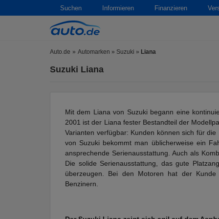
Suchen
Informieren
Finanzieren
Ver
Auto.de
Automarken
»
Suzuki
»
Liana
Suzuki Liana
Mit dem Liana von Suzuki begann eine kontinuierl
2001 ist der Liana fester Bestandteil der Modellpa
Varianten verfügbar: Kunden können sich für die
von Suzuki bekommt man üblicherweise ein Fah
ansprechende Serienausstattung. Auch als Kombi 
Die solide Serienausstattung, das gute Platza
überzeugen. Bei den Motoren hat der Kunde 
Benzinern.