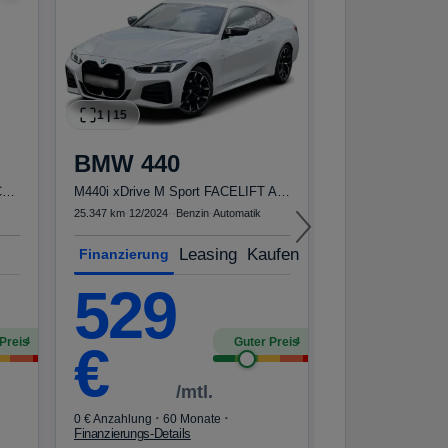
63.750 km
·
07/2022
·
·
Finanzierung
326
1
|
15
BMW
440
€
Kasten 350 L4 Trend/StandHZ/ACC/RFK
M440i xDrive M Sport FACELIFT ACC h&k St.Hzg
25.347 km
·
12/2024
·
·
Benzin
·
Automatik
·
0 € Anzahlung
48
Leasing
Kaufen
Finanzierung
Finanzierungs-Deta
529
Kraftstoffverbrauch
CO₂-Emissionen ko
Klasse G · WLTP*
Preis
Guter Preis
4
4
€
/mtl.
·
·
0 € Anzahlung
60 Monate
Finanzierungs-Details