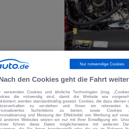
Nur notwendige Cookies
Nach den Cookies geht die Fahrt weiter
Sicherheit
r verwenden Cookies und ähnliche Technologien (insg. „Cookies
okies die notwendig sind, damit die Website wie vorgese
Der Suzuki Liana ist ein sich
nktioniert, werden standardmäßig gesetzt. Cookies, die dazu dienen 
tzerverhalten zu verstehen und Ihnen ein relevantes b
der passiven Sicherheit.
rsonalisiertes Surferlebnis zu bieten, sowie Cookies 
rsonalisierung und Messung der Effektivität von Werbung auf unse
d anderen Websites setzen wir nur mit Ihrer Einwilligung ein. Uns
Nebelscheinwerfer
rtner führen diese Daten möglicherweise mit weiteren Da
Seitenairbag
sammen, die Sie ihnen bereitgestellt oder die sie im Rahmen Ih