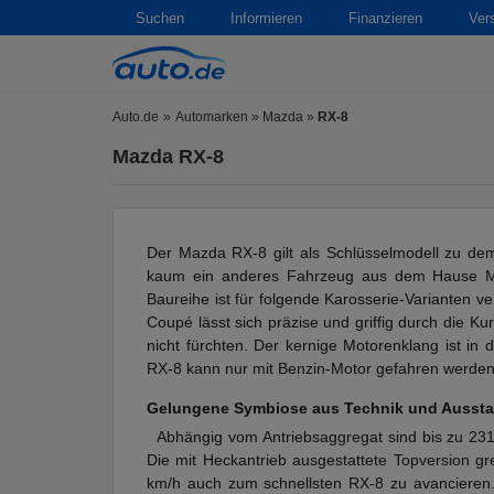
Suchen
Informieren
Finanzieren
Ver
Auto.de
Automarken
»
Mazda
»
RX-8
Mazda RX-8
Der Mazda RX-8 gilt als Schlüsselmodell zu de
kaum ein anderes Fahrzeug aus dem Hause Ma
Baureihe ist für folgende Karosserie-Varianten 
Coupé lässt sich präzise und griffig durch die K
nicht fürchten. Der kernige Motorenklang ist in 
RX-8 kann nur mit Benzin-Motor gefahren werden. 
Gelungene Symbiose aus Technik und Aussta
Abhängig vom Antriebsaggregat sind bis zu 231 P
Die mit Heckantrieb ausgestattete Topversion gr
km/h auch zum schnellsten RX-8 zu avancieren.