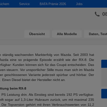
sichern
Service
BAFA Prämie 2026
Jobs
0
Übersicht
Alle Modelle
Daten, Test
m ständig wachsenden Markterfolg von Mazda. Seit 2003 hat
zda eine so prägende Episode erzählt wie der RX-8. Die
verfügbar: Kunden können sich für das Coupé entscheiden. Das
urven steuern. Vor unsportlicher Stille muss man sich im Mazda
der geschlossenen Variante jederzeit spürbar und hörbar. Der
Einen Diesel bietet der Hersteller nicht an.
ttung beim RX-8
S Leistung drin. Als Einstieg sind bereits 192 PS verfügbar.
eift sogar auf 1,3-Liter Hubraum zurück, um mit maximal 235
 Die Topversion gehört mit ihren Verbrauchswerten von 11,2