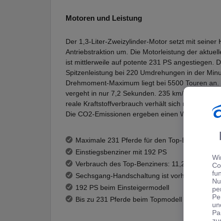
Motoren und Leistung
Der 1,3-Liter-Zweizylinder-Motor setzt mit seiner
Antriebstraktion um. Die Motorleistung der aktu
ist mittlerweile auf potente 231 PS angestiegen. D
Spitzenleistung bei 220 Umdrehungen in der Minu
Drehmoment-Maximum liegt bei 5500 Touren an. D
vergeht in nur 7,2 Sekunden. 235 km/h können m
reale Kraftstoffverbrauch verhält sich mit 10,6 Li
Die CO2-Emissionen ergeben einen Wert von 284g
Maximale 231 Pferde für den Top-Benziner
Einstiegsbenziner mit 192 PS
Wi
Verbrauch des Top-Benziners: 11,2 Liter
Co
fu
Sechsgang-Handschaltung ist vorhanden
Nu
192 PS beim Einsteigermodell
pe
Pe
Bis zu 231 Pferde beim Topmodell
un
Pa
zu