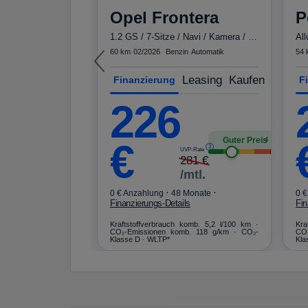
Opel
Frontera
P
Guter Preis
4
1.2 GS / 7-Sitze / Navi / Kamera / Einparkhilfe
Al
mtl.
60 km
·
02/2026
·
·
Benzin
·
Automatik
54 
·
·
60 Monate
Leasing
Kaufen
Finanzierung
F
ls
226
komb. 5,8 l/100 km ·
b. 130 g/km · CO₂-
Guter Preis
4
€
3
UVP-Rate
281
€
/mtl.
·
·
0 € Anzahlung
48 Monate
0 €
Finanzierungs-Details
Fin
Kraftstoffverbrauch komb. 5,2 l/100 km ·
Kra
CO₂-Emissionen komb. 118 g/km · CO₂-
CO₂
Klasse D · WLTP*
Kla