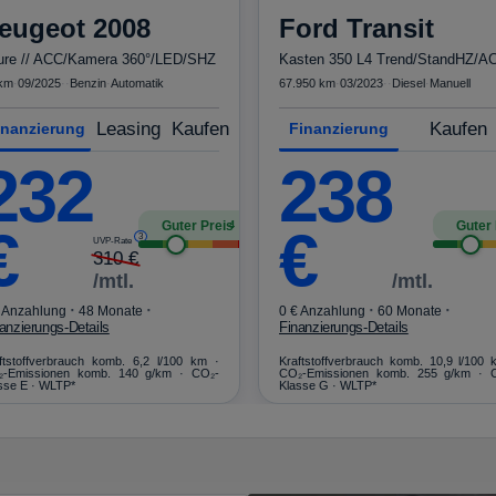
eugeot
2008
Ford
Transit
lure // ACC/Kamera 360°/LED/SHZ
km
·
09/2025
·
·
Benzin
·
Automatik
67.950 km
·
03/2023
·
·
Diesel
·
Manuell
Leasing
Kaufen
Kaufen
inanzierung
Finanzierung
232
238
Guter Preis
Guter 
4
€
€
3
UVP-Rate
310
€
/mtl.
/mtl.
·
·
·
·
 Anzahlung
48 Monate
0 € Anzahlung
60 Monate
anzierungs-Details
Finanzierungs-Details
ftstoffverbrauch komb. 6,2 l/100 km ·
Kraftstoffverbrauch komb. 10,9 l/100 
-Emissionen komb. 140 g/km · CO₂-
CO₂-Emissionen komb. 255 g/km · 
sse E · WLTP*
Klasse G · WLTP*