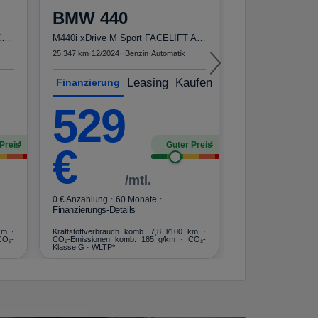
326
BMW
440
€
Kasten 350 L4 Trend/StandHZ/ACC/RFK
M440i xDrive M Sport FACELIFT ACC h&k St.Hzg
25.347 km
·
12/2024
·
·
Benzin
·
Automatik
·
0 € Anzahlung
48
Leasing
Kaufen
Finanzierung
Finanzierungs-Deta
529
Kraftstoffverbrauch
CO₂-Emissionen ko
Klasse G · WLTP*
Preis
Guter Preis
4
4
€
/mtl.
·
·
0 € Anzahlung
60 Monate
Finanzierungs-Details
km ·
Kraftstoffverbrauch komb. 7,8 l/100 km ·
CO₂-
CO₂-Emissionen komb. 185 g/km · CO₂-
Klasse G · WLTP*