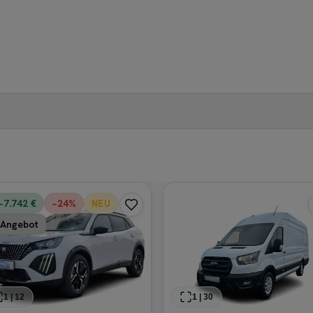
−7.742 €
−
24
%
NEU
Angebot
1
|
12
1
|
30