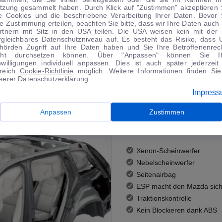
tzung gesammelt haben. Durch Klick auf "Zustimmen" akzeptieren 
le Cookies und die beschriebene Verarbeitung Ihrer Daten. Bevor 
re Zustimmung erteilen, beachten Sie bitte, dass wir Ihre Daten auch 
rtnern mit Sitz in den USA teilen. Die USA weisen kein mit der
rgleichbares Datenschutzniveau auf. Es besteht das Risiko, dass 
hörden Zugriff auf Ihre Daten haben und Sie Ihre Betroffenenrec
cht durchsetzen können. Über "Anpassen" können Sie I
nwilligungen individuell anpassen. Dies ist auch später jederzeit
reich
Cookie-Richtlinie
möglich. Weitere Informationen finden Sie
serer
Datenschutzerklärung
.
Sicherheit
Impres
Der Mazda RX-8 ist ein siche
Anpassen
Zustimmen
der passiven Sicherheit. ABS, 
mit an Bord.
Xenon-Scheinwerfer
Nebelscheinwerfer
Seitenairbag
ESP macht den Mazda sich
Traktionskontrolle
Kein Blockieren dank ABS