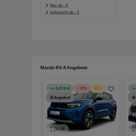
Neu ab
-
€
Gebraucht ab
-
€
Mazda RX-8 Angebote
−5.510 €
−
19
%
NEU
STIGE
Angebot
W GS Auto
enzin
·
Automatik
Kaufen
1
|
18