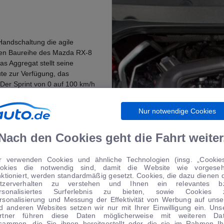
 Handschaltung die agile
ellen Baureihe des Mazda RX-8
as Aggregat stellt seine
te zur Verfügung, das
er Sprint von 0 auf 100 km/h
aximal gefahren werden. Der
ter je 100 Kilometer moderat.
Nur notwendige Cookies
 pro Kilometer.
Nach den Cookies geht die Fahrt weiter
r verwenden Cookies und ähnliche Technologien (insg. „Cookies
okies die notwendig sind, damit die Website wie vorgese
nktioniert, werden standardmäßig gesetzt. Cookies, die dazu dienen 
tzerverhalten zu verstehen und Ihnen ein relevantes b
rsonalisiertes Surferlebnis zu bieten, sowie Cookies 
rsonalisierung und Messung der Effektivität von Werbung auf unse
d anderen Websites setzen wir nur mit Ihrer Einwilligung ein. Uns
rtner führen diese Daten möglicherweise mit weiteren Da
sammen, die Sie ihnen bereitgestellt oder die sie im Rahmen Ih