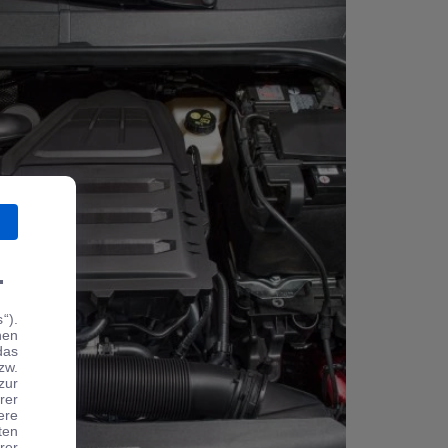
.
“).
hen
das
zw.
zur
rer
ere
ten
rer