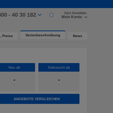
Jetzt Anmelden
800 - 40 30 182
Mein Konto
Serienbeschreibung
, Preise
News
Neu ab
Gebraucht ab
-
-
-
-
ANGEBOTE VERGLEICHEN