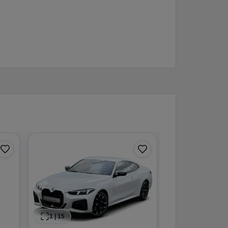
1
|
15
BMW
52
63.750 km
·
07/2022
·
·
Finanzierung
1
|
15