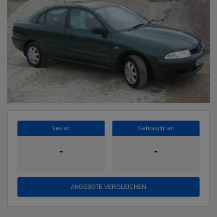
Neu ab
Gebraucht ab
-
-
-
-
ANGEBOTE VERGLEICHEN