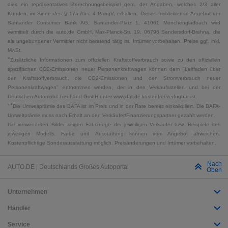
dies ein repräsentatives Berechnungsbeispiel gem. der Angaben, welches 2/3 aller
Kunden, im Sinne des § 17a Abs. 4 PangV, erhalten. Dieses freibleibende Angebot der
Santander Consumer Bank AG, Santander-Platz 1, 41061 Mönchengladbach wird
vermittelt durch die auto.de GmbH, Max-Planck-Str. 19, 06796 Sandersdorf-Brehna, die
als ungebundener Vermittler nicht beratend tätig ist. Irrtümer vorbehalten. Preise ggf. inkl.
MwSt.
*
Zusätzliche Informationen zum offiziellen Kraftstoffverbrauch sowie zu den offiziellen
spezifischen CO2-Emissionen neuer Personenkraftwagen können dem "Leitfaden über
den Kraftstoffverbrauch, die CO2-Emissionen und den Stromverbrauch neuer
Personenkraftwagen" entnommen werden, der in den Verkaufsstellen und bei der
Deutschen Automobil Treuhand GmbH unter www.dat.de kostenfrei verfügbar ist.
**
Die Umweltprämie des BAFA ist im Preis und in der Rate bereits einkalkuliert. Die BAFA-
Umweltprämie muss nach Erhalt an den Verkäufer/Finanzierungspartner gezahlt werden.
Die verwendeten Bilder zeigen Fahrzeuge der jeweiligen Verkäufer bzw. Beispiele des
jeweiligen Modells. Farbe und Ausstattung können vom Angebot abweichen.
Kostenpflichtige Sonderausstattung möglich. Preisänderungen und Irrtümer vorbehalten.
Nach
AUTO.DE | Deutschlands Großes Autoportal
Oben
Unternehmen
Händler
Service