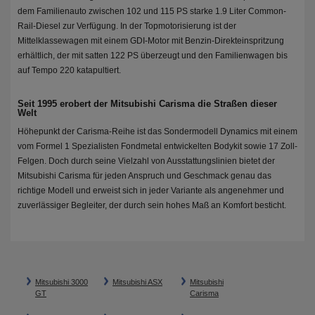
dem Familienauto zwischen 102 und 115 PS starke 1.9 Liter Common-
Rail-Diesel zur Verfügung. In der Topmotorisierung ist der
Mittelklassewagen mit einem GDI-Motor mit Benzin-Direkteinspritzung
erhältlich, der mit satten 122 PS überzeugt und den Familienwagen bis
auf Tempo 220 katapultiert.
Seit 1995 erobert der Mitsubishi Carisma die Straßen dieser
Welt
Höhepunkt der Carisma-Reihe ist das Sondermodell Dynamics mit einem
vom Formel 1 Spezialisten Fondmetal entwickelten Bodykit sowie 17 Zoll-
Felgen. Doch durch seine Vielzahl von Ausstattungslinien bietet der
Mitsubishi Carisma für jeden Anspruch und Geschmack genau das
richtige Modell und erweist sich in jeder Variante als angenehmer und
zuverlässiger Begleiter, der durch sein hohes Maß an Komfort besticht.
Mitsubishi 3000
Mitsubishi ASX
Mitsubishi
GT
Carisma