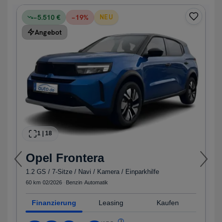
−5.510 €
−
19
%
NEU
Angebot
1
|
18
Opel
Frontera
1.2 GS / 7-Sitze / Navi / Kamera / Einparkhilfe
60 km
·
02/2026
·
·
Benzin
·
Automatik
Finanzierung
Leasing
Kaufen
3