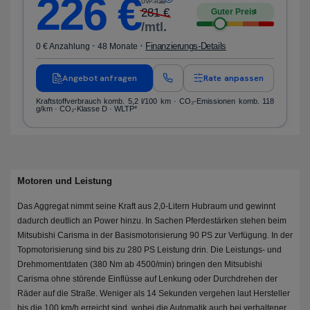
226
€
UVP-Rate
281
€
Guter Preis
4
/mtl.
·
·
Finanzierungs-Details
0 € Anzahlung
48 Monate
Angebot anfragen
Rate anpassen
Kraftstoffverbrauch komb. 5,2 l/100 km · CO₂-Emissionen komb. 118
g/km · CO₂-Klasse D · WLTP*
Motoren und Leistung
Das Aggregat nimmt seine Kraft aus 2,0-Litern Hubraum und gewinnt
dadurch deutlich an Power hinzu. In Sachen Pferdestärken stehen beim
Mitsubishi Carisma in der Basismotorisierung 90 PS zur Verfügung. In der
Topmotorisierung sind bis zu 280 PS Leistung drin. Die Leistungs- und
Drehmomentdaten (380 Nm ab 4500/min) bringen den Mitsubishi
Carisma ohne störende Einflüsse auf Lenkung oder Durchdrehen der
Räder auf die Straße. Weniger als 14 Sekunden vergehen laut Hersteller
bis die 100 km/h erreicht sind, wobei die Automatik auch bei verhaltener