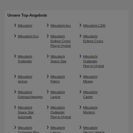
Unsere Top-Angebote
Mitsubishi
Mitsubishi Asx
Mitsubishi L200
Mitsubishi Evo
Mitsubishi
Mitsubishi
Eclipse Cross
Eclipse Cross
Plug-in Hybrid
Mitsubishi
Mitsubishi
Mitsubishi
Outlander
Space Star
Outlander
Plug-In-Hybrid
Mitsubishi
Mitsubishi
Mitsubishi
pickup
Pajero
Mirage
Mitsubishi
Mitsubishi
Mitsubishi
Gebrauchtwagen
Lancer
Canter
Mitsubishi
Mitsubishi
Mitsubishi
Space Star
Outlander
Montero
Automatik
Plug-in-Hybrid
Mitsubishi
Mitsubishi
Mitsubishi
Outlander Blau
Lancer
Electric Vehicle