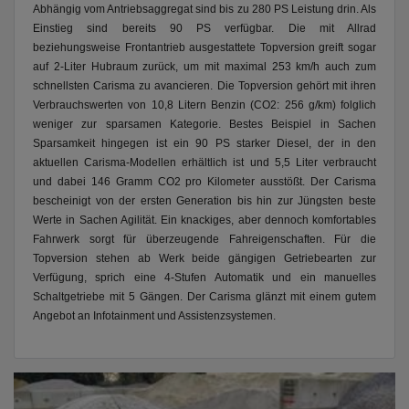
Abhängig vom Antriebsaggregat sind bis zu 280 PS Leistung drin. Als
Einstieg sind bereits 90 PS verfügbar. Die mit Allrad
beziehungsweise Frontantrieb ausgestattete Topversion greift sogar
auf 2-Liter Hubraum zurück, um mit maximal 253 km/h auch zum
schnellsten Carisma zu avancieren. Die Topversion gehört mit ihren
Verbrauchswerten von 10,8 Litern Benzin (CO2: 256 g/km) folglich
weniger zur sparsamen Kategorie. Bestes Beispiel in Sachen
Sparsamkeit hingegen ist ein 90 PS starker Diesel, der in den
aktuellen Carisma-Modellen erhältlich ist und 5,5 Liter verbraucht
und dabei 146 Gramm CO2 pro Kilometer ausstößt. Der Carisma
bescheinigt von der ersten Generation bis hin zur Jüngsten beste
Werte in Sachen Agilität. Ein knackiges, aber dennoch komfortables
Fahrwerk sorgt für überzeugende Fahreigenschaften. Für die
Topversion stehen ab Werk beide gängigen Getriebearten zur
Verfügung, sprich eine 4-Stufen Automatik und ein manuelles
Schaltgetriebe mit 5 Gängen. Der Carisma glänzt mit einem gutem
Angebot an Infotainment und Assistenzsystemen.