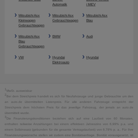
Automatik
i MiEV
Mitsubishi Asx
Mitsubishi Asx
Mitsubishi Asx
Kleinwagen
Gebrauchtwagen
Blau
Gebrauchtwagen
Mitsubishi Asx
BMW
Audi
Blau
Gebrauchtwagen
VW
Hyundai
Hyundai
Elektroauto
1
MwSt. ausweisbar
2
Bei dem Streichpreis handelt es sich für Neufahrzeuge und junge Gebrauchte um den
an auto.de übermittelten Listenpreis. Für alle anderen Fahrzeuge entspricht der
Streichpreis dem höchsten Preis für das jeweilige Fahrzeug, der jemals an auto.de
übermittelt wurde.
3
Die Finanzierungskonditionen beziehen sich auf eine Laufzeit von 60 Monaten,
enthalten teilweise Anzahlungen bei einem effektiven Jahreszins von 6,99% p.a. und
einem Sollzinssatz (gebunden für die gesamte Vertragslaufzeit) von 6,78% p. a.. Für Ihre
Finanzierungswünsche stellen wir zudem eine Bonitätsanfrage. Bonität vorausgesetzt, ist