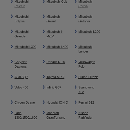
Mitsubishi
Mitsubishi Colt
Mitsubishi
Celeste
Cordia
Mitsubishi
Mitsubishi
Mitsubishi
Eclipse
Galant
Galloper
Mitsubishi
Mitsubishi i-
Mitsubishi L200
Grandis
MiEV
Mitsubishi L300
Mitsubishi L400
Mitsubishi
Lancer
Chrysler
Renault R 18
Volkswagen
Daytona
Polo
Audi SQ7
Toyota MR 2
Subaru Trezia
Volvo 460
Infiniti G37
Ssangyong
XLV
Citroen Dyane
Hyundai IONIQ
Ferrari 612
Lada
Maserati
Nissan
1300/1500/1600
GranTurismo
Pathfinder