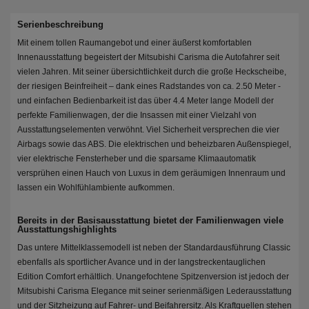
Serienbeschreibung
Mit einem tollen Raumangebot und einer äußerst komfortablen
Innenausstattung begeistert der Mitsubishi Carisma die Autofahrer seit
vielen Jahren. Mit seiner übersichtlichkeit durch die große Heckscheibe,
der riesigen Beinfreiheit – dank eines Radstandes von ca. 2.50 Meter -
und einfachen Bedienbarkeit ist das über 4.4 Meter lange Modell der
perfekte Familienwagen, der die Insassen mit einer Vielzahl von
Ausstattungselementen verwöhnt. Viel Sicherheit versprechen die vier
Airbags sowie das ABS. Die elektrischen und beheizbaren Außenspiegel,
vier elektrische Fensterheber und die sparsame Klimaautomatik
versprühen einen Hauch von Luxus in dem geräumigen Innenraum und
lassen ein Wohlfühlambiente aufkommen.
Bereits in der Basisausstattung bietet der Familienwagen viele
Ausstattungshighlights
Das untere Mittelklassemodell ist neben der Standardausführung Classic
ebenfalls als sportlicher Avance und in der langstreckentauglichen
Edition Comfort erhältlich. Unangefochtene Spitzenversion ist jedoch der
Mitsubishi Carisma Elegance mit seiner serienmäßigen Lederausstattung
und der Sitzheizung auf Fahrer- und Beifahrersitz. Als Kraftquellen stehen