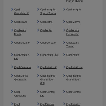
Plug-in-Hybrid
Opel
Opel Insignia
Opel Insignia
Grandland X
Sports Tourer
Opel Adam
Opel Astra
Opel Meriva
Opel Astra
Opel Agila
Opel Adam
Kombi
Gebraucht
Opel Movano
Opel Corsa e
Opel Zafira
Tourer
Opel Zafira-e
Opel Zafira Life
Opel Zafira
Life
Opel Cascada
Opel Mokka X
Opel Mokka-e
Opel Mokka
Opel Insignia
Opel Insignia
Gebraucht
Grand Sport
Grand Sport
GSi
Opel
Opel Combo
Opel Combo
Crossland
Life
Opel
Opel Vivaro
Opel Mokka