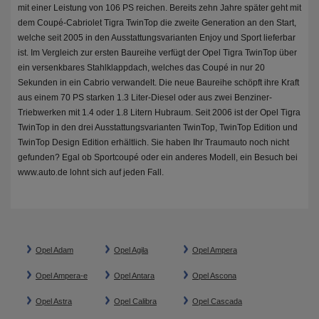
mit einer Leistung von 106 PS reichen. Bereits zehn Jahre später geht mit
dem Coupé-Cabriolet Tigra TwinTop die zweite Generation an den Start,
welche seit 2005 in den Ausstattungsvarianten Enjoy und Sport lieferbar
ist. Im Vergleich zur ersten Baureihe verfügt der Opel Tigra TwinTop über
ein versenkbares Stahlklappdach, welches das Coupé in nur 20
Sekunden in ein Cabrio verwandelt. Die neue Baureihe schöpft ihre Kraft
aus einem 70 PS starken 1.3 Liter-Diesel oder aus zwei Benziner-
Triebwerken mit 1.4 oder 1.8 Litern Hubraum. Seit 2006 ist der Opel Tigra
TwinTop in den drei Ausstattungsvarianten TwinTop, TwinTop Edition und
TwinTop Design Edition erhältlich. Sie haben Ihr Traumauto noch nicht
gefunden? Egal ob Sportcoupé oder ein anderes Modell, ein Besuch bei
www.auto.de lohnt sich auf jeden Fall.
Opel Adam
Opel Agila
Opel Ampera
Opel Ampera-e
Opel Antara
Opel Ascona
Opel Astra
Opel Calibra
Opel Cascada