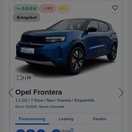
−5.510 €
−
19
%
NEU
Angebot
1
|
18
Opel
Frontera
1.2 GS / 7-Sitze / Navi / Kamera / Einparkhilfe
60 km
·
02/2026
·
·
Benzin
·
Automatik
Finanzierung
Leasing
Kaufen
3
UVP-Rate