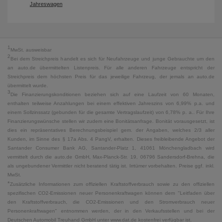
Jahreswagen
1
MwSt. ausweisbar
2
Bei dem Streichpreis handelt es sich für Neufahrzeuge und junge Gebrauchte um den
an auto.de übermittelten Listenpreis. Für alle anderen Fahrzeuge entspricht der
Streichpreis dem höchsten Preis für das jeweilige Fahrzeug, der jemals an auto.de
übermittelt wurde.
3
Die Finanzierungskonditionen beziehen sich auf eine Laufzeit von 60 Monaten,
enthalten teilweise Anzahlungen bei einem effektiven Jahreszins von 6,99% p.a. und
einem Sollzinssatz (gebunden für die gesamte Vertragslaufzeit) von 6,78% p. a.. Für Ihre
Finanzierungswünsche stellen wir zudem eine Bonitätsanfrage. Bonität vorausgesetzt, ist
dies ein repräsentatives Berechnungsbeispiel gem. der Angaben, welches 2/3 aller
Kunden, im Sinne des § 17a Abs. 4 PangV, erhalten. Dieses freibleibende Angebot der
Santander Consumer Bank AG, Santander-Platz 1, 41061 Mönchengladbach wird
vermittelt durch die auto.de GmbH, Max-Planck-Str. 19, 06796 Sandersdorf-Brehna, die
als ungebundener Vermittler nicht beratend tätig ist. Irrtümer vorbehalten. Preise ggf. inkl.
MwSt.
*
Zusätzliche Informationen zum offiziellen Kraftstoffverbrauch sowie zu den offiziellen
spezifischen CO2-Emissionen neuer Personenkraftwagen können dem "Leitfaden über
den Kraftstoffverbrauch, die CO2-Emissionen und den Stromverbrauch neuer
Personenkraftwagen" entnommen werden, der in den Verkaufsstellen und bei der
Deutschen Automobil Treuhand GmbH unter www.dat.de kostenfrei verfügbar ist.