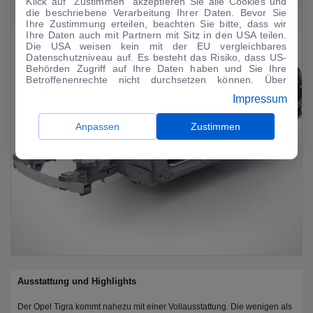
Klick auf "Zustimmen" akzeptieren Sie alle Cookies und
die beschriebene Verarbeitung Ihrer Daten. Bevor Sie
Ihre Zustimmung erteilen, beachten Sie bitte, dass wir
Ihre Daten auch mit Partnern mit Sitz in den USA teilen.
Die USA weisen kein mit der EU vergleichbares
Datenschutzniveau auf. Es besteht das Risiko, dass US-
Behörden Zugriff auf Ihre Daten haben und Sie Ihre
Betroffenenrechte nicht durchsetzen können. Über
"Anpassen" können Sie Ihre Einwilligungen individuell
Impressum
anpassen. Dies ist auch später jederzeit im Bereich
Cookie-Richtlinie
möglich. Weitere Informationen finden
Sie in unserer
Datenschutzerklärung
.
Anpassen
Zustimmen
Ausstattung und Highlights
Der Opel Tigra kommt nahezu mit einer Vollausstattung. Die wenigen als