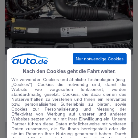
Nur notwendige Cookies
Sicherheit
Nach den Cookies geht die Fahrt weiter.
Der Opel Tigra ist ein sicheres Fahrzeug mit guten Ergebnissen im
Wir verwenden Cookies und ähnliche Technologien (insg.
Bereich der passiven Sicherheit.
„Cookies“). Cookies die notwendig sind, damit die
Website wie vorgesehen funktioniert, werden
standardmäßig gesetzt. Cookies, die dazu dienen das
Nutzerverhalten zu verstehen und Ihnen ein relevantes
Bessere Spurtreue dank ABS
bzw. personalisiertes Surferlebnis zu bieten, sowie
Nebelscheinwerfer
Cookies zur Personalisierung und Messung der
Effektivität von Werbung auf unserer und anderen
Für mehr Sicherheit: Seitenairbag
Websites setzen wir nur mit Ihrer Einwilligung ein. Unsere
Partner führen diese Daten möglicherweise mit weiteren
Daten zusammen, die Sie ihnen bereitgestellt oder die
sie im Rahmen Ihrer Nutzung gesammelt haben. Durch