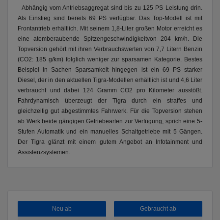
Abhängig vom Antriebsaggregat sind bis zu 125 PS Leistung drin.
Als Einstieg sind bereits 69 PS verfügbar. Das Top-Modell ist mit
Frontantrieb erhältlich. Mit seinem 1,8-Liter großen Motor erreicht es
eine atemberaubende Spitzengeschwindigkeitvon 204 km/h. Die
Topversion gehört mit ihren Verbrauchswerten von 7,7 Litern Benzin
(CO2: 185 g/km) folglich weniger zur sparsamen Kategorie. Bestes
Beispiel in Sachen Sparsamkeit hingegen ist ein 69 PS starker
Diesel, der in den aktuellen Tigra-Modellen erhältlich ist und 4,6 Liter
verbraucht und dabei 124 Gramm CO2 pro Kilometer ausstößt.
Fahrdynamisch überzeugt der Tigra durch ein straffes und
gleichzeitig gut abgestimmtes Fahrwerk. Für die Topversion stehen
ab Werk beide gängigen Getriebearten zur Verfügung, sprich eine 5-
Stufen Automatik und ein manuelles Schaltgetriebe mit 5 Gängen.
Der Tigra glänzt mit einem gutem Angebot an Infotainment und
Assistenzsystemen.
Neu ab
Gebraucht ab