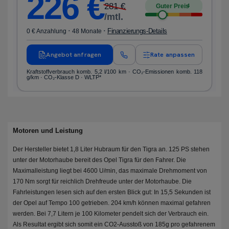
226
€
281
€
Guter Preis
4
/mtl.
·
·
Finanzierungs-Details
0 € Anzahlung
48 Monate
Angebot anfragen
Rate anpassen
Kraftstoffverbrauch komb. 5,2 l/100 km · CO₂-Emissionen komb. 118
g/km · CO₂-Klasse D · WLTP*
Motoren und Leistung
Der Hersteller bietet 1,8 Liter Hubraum für den Tigra an. 125 PS stehen
unter der Motorhaube bereit des Opel Tigra für den Fahrer. Die
Maximalleistung liegt bei 4600 U/min, das maximale Drehmoment von
170 Nm sorgt für reichlich Drehfreude unter der Motorhaube. Die
Fahrleistungen lesen sich auf den ersten Blick gut: In 15,5 Sekunden ist
der Opel auf Tempo 100 getrieben. 204 km/h können maximal gefahren
werden. Bei 7,7 Litern je 100 Kilometer pendelt sich der Verbrauch ein.
Als Resultat ergibt sich somit ein CO2-Ausstoß von 185g pro gefahrenem