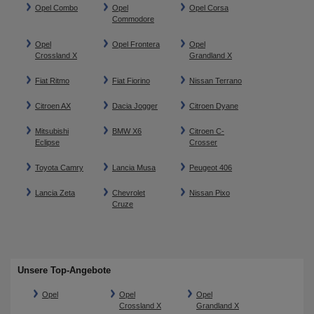
Opel Combo
Opel
Opel Corsa
Commodore
Opel
Opel Frontera
Opel
Crossland X
Grandland X
Fiat Ritmo
Fiat Fiorino
Nissan Terrano
Citroen AX
Dacia Jogger
Citroen Dyane
Mitsubishi
BMW X6
Citroen C-
Eclipse
Crosser
Toyota Camry
Lancia Musa
Peugeot 406
Lancia Zeta
Chevrolet
Nissan Pixo
Cruze
Unsere Top-Angebote
Opel
Opel
Opel
Crossland X
Grandland X