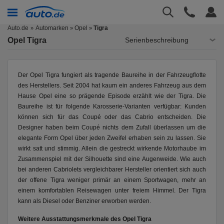
Auto.de
Automarken
Opel
Tigra
»
»
Opel Tigra
Serienbeschreibung
Der Opel Tigra fungiert als tragende Baureihe in der Fahrzeugflotte
des Herstellers. Seit 2004 hat kaum ein anderes Fahrzeug aus dem
Hause Opel eine so prägende Episode erzählt wie der Tigra. Die
Baureihe ist für folgende Karosserie-Varianten verfügbar: Kunden
können sich für das Coupé oder das Cabrio entscheiden. Die
Designer haben beim Coupé nichts dem Zufall überlassen um die
elegante Form Opel über jeden Zweifel erhaben sein zu lassen. Sie
wirkt satt und stimmig. Allein die gestreckt wirkende Motorhaube im
Zusammenspiel mit der Silhouette sind eine Augenweide. Wie auch
bei anderen Cabriolets vergleichbarer Hersteller orientiert sich auch
der offene Tigra weniger primär an einem Sportwagen, mehr an
einem komfortablen Reisewagen unter freiem Himmel. Der Tigra
kann als Diesel oder Benziner erworben werden.
Weitere Ausstattungsmerkmale des Opel Tigra