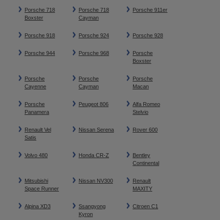
Porsche 718
Porsche 718
Porsche 911er
Boxster
Cayman
Porsche 918
Porsche 924
Porsche 928
Porsche 944
Porsche 968
Porsche
Boxster
Porsche
Porsche
Porsche
Cayenne
Cayman
Macan
Porsche
Peugeot 806
Alfa Romeo
Panamera
Stelvio
Renault Vel
Nissan Serena
Rover 600
Satis
Volvo 480
Honda CR-Z
Bentley
Continental
Mitsubishi
Nissan NV300
Renault
Space Runner
MAXITY
Alpina XD3
Ssangyong
Citroen C1
Kyron