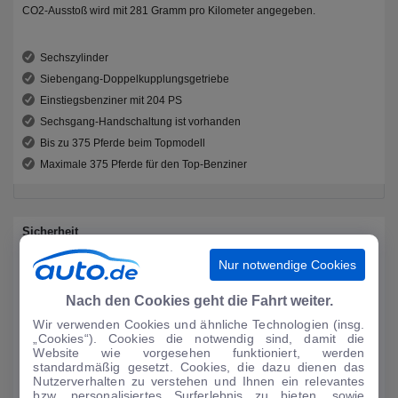
CO2-Ausstoß wird mit 281 Gramm pro Kilometer angegeben.
Sechszylinder
Siebengang-Doppelkupplungsgetriebe
Einstiegsbenziner mit 204 PS
Sechsgang-Handschaltung ist vorhanden
Bis zu 375 Pferde beim Topmodell
Maximale 375 Pferde für den Top-Benziner
Sicherheit
Nur notwendige Cookies
Die Sicherheitsausstattung ist beim Porsche Boxster nicht immer gleich.
Üblicherweise ist der Umfang des Gebotenen auch abhängig von der
Nach den Cookies geht die Fahrt weiter.
gewählten Motorisierung. Mehr Leistung ist also im Grunde
gleichbedeutend mit umfangreicherer Sicherheitsausstattung. ABS, ESP,
Wir verwenden Cookies und ähnliche Technologien (insg.
„Cookies“). Cookies die notwendig sind, damit die
Seitenairbag und Traktionskontrolle sind im Ausstattungsumpfang mit
Website wie vorgesehen funktioniert, werden
enthalten.
standardmäßig gesetzt. Cookies, die dazu dienen das
Nutzerverhalten zu verstehen und Ihnen ein relevantes
bzw. personalisiertes Surferlebnis zu bieten, sowie