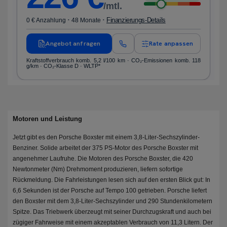
/mtl.
·
·
Finanzierungs-Details
0 € Anzahlung
48 Monate
Angebot anfragen
Rate anpassen
Kraftstoffverbrauch komb. 5,2 l/100 km · CO₂-Emissionen komb. 118
g/km · CO₂-Klasse D · WLTP*
Motoren und Leistung
Jetzt gibt es den Porsche Boxster mit einem 3,8-Liter-Sechszylinder-
Benziner. Solide arbeitet der 375 PS-Motor des Porsche Boxster mit
angenehmer Laufruhe. Die Motoren des Porsche Boxster, die 420
Newtonmeter (Nm) Drehmoment produzieren, liefern sofortige
Rückmeldung. Die Fahrleistungen lesen sich auf den ersten Blick gut: In
6,6 Sekunden ist der Porsche auf Tempo 100 getrieben. Porsche liefert
den Boxster mit dem 3,8-Liter-Sechszylinder und 290 Stundenkilometern
Spitze. Das Triebwerk überzeugt mit seiner Durchzugskraft und auch bei
zügiger Fahrweise mit einem akzeptablen Verbrauch von 11,3 Litern. Der