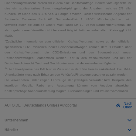
Finanzierungswünsche stellen wir zudem eine Bonitätsanfrage. Bonität vorausgesetzt, ist
dies ein repräsentatives Berechnungsbeispiel gem. der Angaben, welches 2/3 aller
Kunden, im Sinne des § 17a Abs. 4 PangV, erhalten. Dieses freibleibende Angebot der
Santander Consumer Bank AG, Santander-Platz 1, 41061 Mönchengladbach wird
vermittelt durch die auto.de GmbH, Max-Planck-Str. 19, 06796 Sandersdorf-Brehna, die
als ungebundener Vermittler nicht beratend tätig ist. Irrtümer vorbehalten. Preise ggf. inkl.
MwSt.
*
Zusätzliche Informationen zum offiziellen Kraftstoffverbrauch sowie zu den offiziellen
spezifischen CO2-Emissionen neuer Personenkraftwagen können dem "Leitfaden über
den Kraftstoffverbrauch, die CO2-Emissionen und den Stromverbrauch neuer
Personenkraftwagen" entnommen werden, der in den Verkaufsstellen und bei der
Deutschen Automobil Treuhand GmbH unter www.dat.de kostenfrei verfügbar ist.
**
Die Umweltprämie des BAFA ist im Preis und in der Rate bereits einkalkuliert. Die BAFA-
Umweltprämie muss nach Erhalt an den Verkäufer/Finanzierungspartner gezahlt werden.
Die verwendeten Bilder zeigen Fahrzeuge der jeweiligen Verkäufer bzw. Beispiele des
jeweiligen Modells. Farbe und Ausstattung können vom Angebot abweichen.
Kostenpflichtige Sonderausstattung möglich. Preisänderungen und Irrtümer vorbehalten.
Nach
AUTO.DE | Deutschlands Großes Autoportal
Oben
Unternehmen
Händler