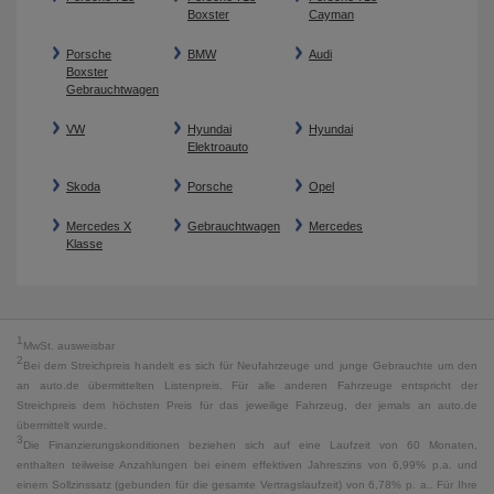
Boxster
Cayman
Porsche
BMW
Audi
Boxster
Gebrauchtwagen
VW
Hyundai
Hyundai
Elektroauto
Skoda
Porsche
Opel
Mercedes X
Gebrauchtwagen
Mercedes
Klasse
1
MwSt. ausweisbar
2
Bei dem Streichpreis handelt es sich für Neufahrzeuge und junge Gebrauchte um den
an auto.de übermittelten Listenpreis. Für alle anderen Fahrzeuge entspricht der
Streichpreis dem höchsten Preis für das jeweilige Fahrzeug, der jemals an auto.de
übermittelt wurde.
3
Die Finanzierungskonditionen beziehen sich auf eine Laufzeit von 60 Monaten,
enthalten teilweise Anzahlungen bei einem effektiven Jahreszins von 6,99% p.a. und
einem Sollzinssatz (gebunden für die gesamte Vertragslaufzeit) von 6,78% p. a.. Für Ihre