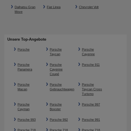
Daihatsu Gran
Fiat Linea
Chevrolet Volt
Move
Unsere Top-Angebote
Porsche
Porsche
Porsche
Taycan
Cayenne
Porsche
Porsche
Porsche 911
Panamera
Cayenne
Coupé
Porsche
Porsche
Porsche
Macan
Gebrauchtwagen
Taycan Cross
Turismo
Porsche
Porsche
Porsche 997
Cayman
Boxster
Porsche 993
Porsche 992
Porsche 991
Porsche 718
Porsche 718
Porsche 718