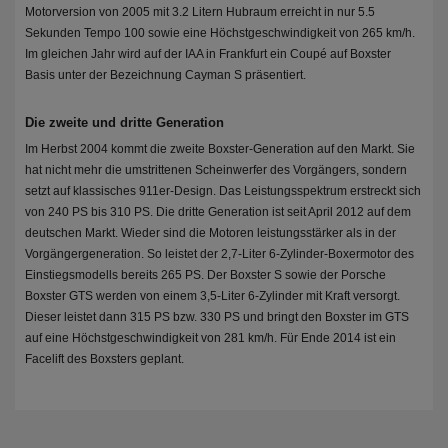
Motorversion von 2005 mit 3.2 Litern Hubraum erreicht in nur 5.5
Sekunden Tempo 100 sowie eine Höchstgeschwindigkeit von 265 km/h.
Im gleichen Jahr wird auf der IAA in Frankfurt ein Coupé auf Boxster
Basis unter der Bezeichnung Cayman S präsentiert.
Die zweite und dritte Generation
Im Herbst 2004 kommt die zweite Boxster-Generation auf den Markt. Sie
hat nicht mehr die umstrittenen Scheinwerfer des Vorgängers, sondern
setzt auf klassisches 911er-Design. Das Leistungsspektrum erstreckt sich
von 240 PS bis 310 PS. Die dritte Generation ist seit April 2012 auf dem
deutschen Markt. Wieder sind die Motoren leistungsstärker als in der
Vorgängergeneration. So leistet der 2,7-Liter 6-Zylinder-Boxermotor des
Einstiegsmodells bereits 265 PS. Der Boxster S sowie der Porsche
Boxster GTS werden von einem 3,5-Liter 6-Zylinder mit Kraft versorgt.
Dieser leistet dann 315 PS bzw. 330 PS und bringt den Boxster im GTS
auf eine Höchstgeschwindigkeit von 281 km/h. Für Ende 2014 ist ein
Facelift des Boxsters geplant.