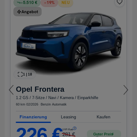
−5.510 €
−
19
%
NEU
Angebot
1
|
18
Opel
Frontera
1.2 GS / 7-Sitze / Navi / Kamera / Einparkhilfe
60 km
·
02/2026
·
·
Benzin
·
Automatik
Finanzierung
Leasing
Kaufen
226
€
3
UVP-Rate
281
€
Guter Preis
4