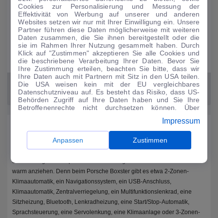
Bessere Spurtreue dank ABS
Cookies zur Personalisierung und Messung der
Effektivität von Werbung auf unserer und anderen
Für mehr Sicherheit: Seitenairbag
Websites setzen wir nur mit Ihrer Einwilligung ein. Unsere
Bi-Xenon-Scheinwerfer
Partner führen diese Daten möglicherweise mit weiteren
Daten zusammen, die Sie ihnen bereitgestellt oder die
Bi-Xenon-Scheinwerfer
sie im Rahmen Ihrer Nutzung gesammelt haben. Durch
Traktionskontrolle
Klick auf "Zustimmen" akzeptieren Sie alle Cookies und
die beschriebene Verarbeitung Ihrer Daten. Bevor Sie
Mit Stabilitätsprogramm ESP
Ihre Zustimmung erteilen, beachten Sie bitte, dass wir
Ihre Daten auch mit Partnern mit Sitz in den USA teilen.
Die USA weisen kein mit der EU vergleichbares
Datenschutzniveau auf. Es besteht das Risiko, dass US-
Behörden Zugriff auf Ihre Daten haben und Sie Ihre
Betroffenenrechte nicht durchsetzen können. Über
"Anpassen" können Sie Ihre Einwilligungen individuell
Impressum
anpassen. Dies ist auch später jederzeit im Bereich
Ausstattung und Highlights
Cookie-Richtlinie
möglich. Weitere Informationen finden
Sie in unserer
Datenschutzerklärung
.
Anpassen
Zustimmen
Bereits in der Einstiegsversion mit 204-PS-Motor ist der Porsche Boxster
für seine Fahrzeugklasse mit ausreichend Komfort ausgerüstet. Bei der
serienmäßigen und optionalen Ausstattung muss sich die Konkurrenz
warm anziehen. Denn beim Porsche Boxster gibt es etwa 2-Zonen-
Klimaautomatik, ein Navigationssystem, ein USB-Anschluss,
Klimaautomatik, Zentralverriegelung, ein Multifunktionslenkrad, eine
Sitzheizung, Bluetooth, Lenkradheizung, eine Start/Stop-Automatik,
Sprachsteuerung, eine Servolenkung, eine Klimaanlage oder 3-Zonen-