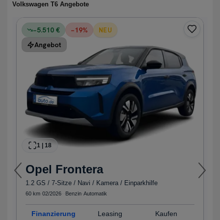
Volkswagen T6 Angebote
−5.510 €
−
19
%
NEU
Angebot
1
|
18
Opel
Frontera
1.2 GS / 7-Sitze / Navi / Kamera / Einparkhilfe
60 km
·
02/2026
·
·
Benzin
·
Automatik
Finanzierung
Leasing
Kaufen