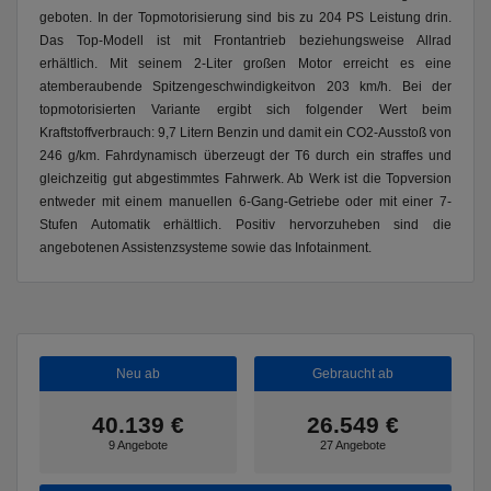
geboten. In der Topmotorisierung sind bis zu 204 PS Leistung drin.
Das Top-Modell ist mit Frontantrieb beziehungsweise Allrad
erhältlich. Mit seinem 2-Liter großen Motor erreicht es eine
atemberaubende Spitzengeschwindigkeitvon 203 km/h. Bei der
topmotorisierten Variante ergibt sich folgender Wert beim
Kraftstoffverbrauch: 9,7 Litern Benzin und damit ein CO2-Ausstoß von
246 g/km. Fahrdynamisch überzeugt der T6 durch ein straffes und
gleichzeitig gut abgestimmtes Fahrwerk. Ab Werk ist die Topversion
entweder mit einem manuellen 6-Gang-Getriebe oder mit einer 7-
Stufen Automatik erhältlich. Positiv hervorzuheben sind die
angebotenen Assistenzsysteme sowie das Infotainment.
Neu ab
Gebraucht ab
40.139 €
26.549 €
9 Angebote
27 Angebote