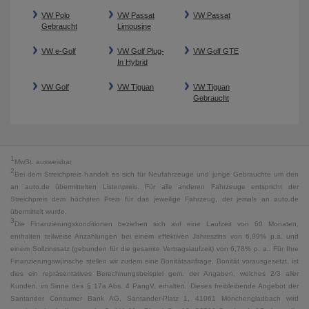
VW Polo
VW Passat
VW Passat
Gebraucht
Limousine
VW e-Golf
VW Golf Plug-
VW Golf GTE
In Hybrid
VW Golf
VW Tiguan
VW Tiguan
Gebraucht
1
MwSt. ausweisbar
2
Bei dem Streichpreis handelt es sich für Neufahrzeuge und junge Gebrauchte um den
an auto.de übermittelten Listenpreis. Für alle anderen Fahrzeuge entspricht der
Streichpreis dem höchsten Preis für das jeweilige Fahrzeug, der jemals an auto.de
übermittelt wurde.
3
Die Finanzierungskonditionen beziehen sich auf eine Laufzeit von 60 Monaten,
enthalten teilweise Anzahlungen bei einem effektiven Jahreszins von 6,99% p.a. und
einem Sollzinssatz (gebunden für die gesamte Vertragslaufzeit) von 6,78% p. a.. Für Ihre
Finanzierungswünsche stellen wir zudem eine Bonitätsanfrage. Bonität vorausgesetzt, ist
dies ein repräsentatives Berechnungsbeispiel gem. der Angaben, welches 2/3 aller
Kunden, im Sinne des § 17a Abs. 4 PangV, erhalten. Dieses freibleibende Angebot der
Santander Consumer Bank AG, Santander-Platz 1, 41061 Mönchengladbach wird