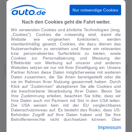
Norm. Aus dem Kraftstoffverbrauch resultiert bei der Topversion ein CO2-
Ausstoß von 246g/km.
Nur notwendige Cookies
Nach den Cookies geht die Fahrt weiter.
Allradantrieb verfügbar
Wir verwenden Cookies und ähnliche Technologien (insg.
Als Diesel verfügbar
„Cookies“). Cookies die notwendig sind, damit die
Einstiegsbenziner mit 150 PS
Website wie vorgesehen funktioniert, werden
standardmäßig gesetzt. Cookies, die dazu dienen das
Doppelkupplungsgetriebe
Nutzerverhalten zu verstehen und Ihnen ein relevantes
Vierzylinder
bzw. personalisiertes Surferlebnis zu bieten, sowie
Cookies zur Personalisierung und Messung der
Bis zu 204 Pferde beim Topmodell
Effektivität von Werbung auf unserer und anderen
Websites setzen wir nur mit Ihrer Einwilligung ein. Unsere
Partner führen diese Daten möglicherweise mit weiteren
Daten zusammen, die Sie ihnen bereitgestellt oder die
Sicherheit
sie im Rahmen Ihrer Nutzung gesammelt haben. Durch
Klick auf "Zustimmen" akzeptieren Sie alle Cookies und
Der Volkswagen T6 bietet einen für die Klasse einen überzeugenden
die beschriebene Verarbeitung Ihrer Daten. Bevor Sie
Ihre Zustimmung erteilen, beachten Sie bitte, dass wir
Sicherheitsstandard. Bei der passiven sorgen zahlreiche Features für ein
Ihre Daten auch mit Partnern mit Sitz in den USA teilen.
hohes Ranking im Euro-NCAP-Test. Volkswagen bietet einen
Die USA weisen kein mit der EU vergleichbares
Spurwechselassistent als Assistenzsystem an.
Datenschutzniveau auf. Es besteht das Risiko, dass US-
Behörden Zugriff auf Ihre Daten haben und Sie Ihre
Betroffenenrechte nicht durchsetzen können. Über
"Anpassen" können Sie Ihre Einwilligungen individuell
Tagfahrlicht
Impressum
anpassen. Dies ist auch später jederzeit im Bereich