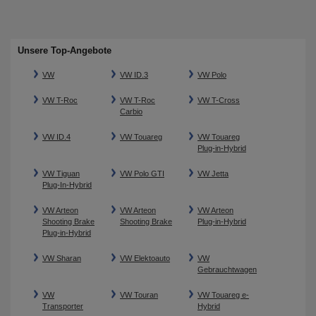
Unsere Top-Angebote
VW
VW ID.3
VW Polo
VW T-Roc
VW T-Roc
VW T-Cross
Carbio
VW ID.4
VW Touareg
VW Touareg
Plug-in-Hybrid
VW Tiguan
VW Polo GTI
VW Jetta
Plug-In-Hybrid
VW Arteon
VW Arteon
VW Arteon
Shooting Brake
Shooting Brake
Plug-in-Hybrid
Plug-in-Hybrid
VW Sharan
VW Elektoauto
VW
Gebrauchtwagen
VW
VW Touran
VW Touareg e-
Transporter
Hybrid