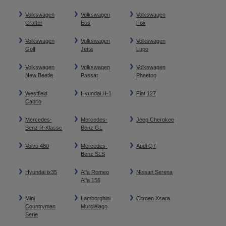
Volkswagen
Volkswagen
Volkswagen
Crafter
Eos
Fox
Volkswagen
Volkswagen
Volkswagen
Golf
Jetta
Lupo
Volkswagen
Volkswagen
Volkswagen
New Beetle
Passat
Phaeton
Westfield
Hyundai H-1
Fiat 127
Cabrio
Mercedes-
Mercedes-
Jeep Cherokee
Benz R-Klasse
Benz GL
Volvo 480
Mercedes-
Audi Q7
Benz SLS
Hyundai ix35
Alfa Romeo
Nissan Serena
Alfa 156
Mini
Lamborghini
Citroen Xsara
Countryman
Murciélago
Serie