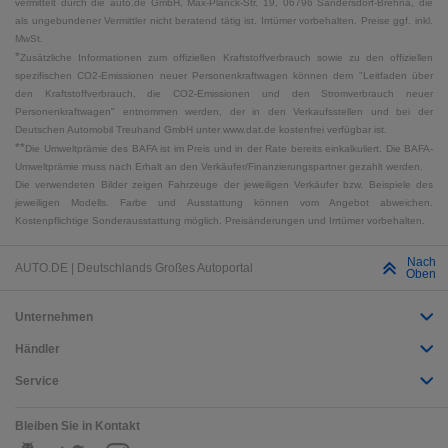
vermittelt durch die auto.de GmbH, Max-Planck-Str. 19, 06796 Sandersdorf-Brehna, die
als ungebundener Vermittler nicht beratend tätig ist. Irrtümer vorbehalten. Preise ggf. inkl.
MwSt.
*
Zusätzliche Informationen zum offiziellen Kraftstoffverbrauch sowie zu den offiziellen
spezifischen CO2-Emissionen neuer Personenkraftwagen können dem "Leitfaden über
den Kraftstoffverbrauch, die CO2-Emissionen und den Stromverbrauch neuer
Personenkraftwagen" entnommen werden, der in den Verkaufsstellen und bei der
Deutschen Automobil Treuhand GmbH unter www.dat.de kostenfrei verfügbar ist.
**
Die Umweltprämie des BAFA ist im Preis und in der Rate bereits einkalkuliert. Die BAFA-
Umweltprämie muss nach Erhalt an den Verkäufer/Finanzierungspartner gezahlt werden.
Die verwendeten Bilder zeigen Fahrzeuge der jeweiligen Verkäufer bzw. Beispiele des
jeweiligen Modells. Farbe und Ausstattung können vom Angebot abweichen.
Kostenpflichtige Sonderausstattung möglich. Preisänderungen und Irrtümer vorbehalten.
Nach
AUTO.DE | Deutschlands Großes Autoportal
Oben
Unternehmen
Händler
Service
Bleiben Sie in Kontakt