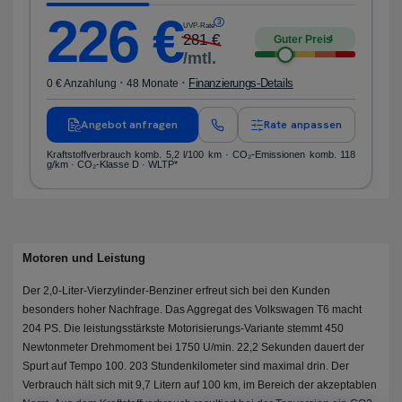
226
€
3
UVP-Rate
281
€
Guter Preis
4
/mtl.
·
·
Finanzierungs-Details
0 € Anzahlung
48 Monate
Angebot anfragen
Rate anpassen
Kraftstoffverbrauch komb. 5,2 l/100 km · CO₂-Emissionen komb. 118
g/km · CO₂-Klasse D · WLTP*
Motoren und Leistung
Der 2,0-Liter-Vierzylinder-Benziner erfreut sich bei den Kunden
besonders hoher Nachfrage. Das Aggregat des Volkswagen T6 macht
204 PS. Die leistungsstärkste Motorisierungs-Variante stemmt 450
Newtonmeter Drehmoment bei 1750 U/min. 22,2 Sekunden dauert der
Spurt auf Tempo 100. 203 Stundenkilometer sind maximal drin. Der
Verbrauch hält sich mit 9,7 Litern auf 100 km, im Bereich der akzeptablen