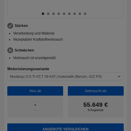
Stärken
Verarbeitung und Material
Akzeptabler Kraftstoffverbrauch
Schwächen
Verbrauch ist unzeitgemäß
Motorisierungsvariante
Mustang | 5.0 Ti-VCT V8 KAT | Automatik (Benzin, 422 PS)
Neu ab
Gebraucht ab
-
55.649 €
-
9 Angebote
ANGEBOTE VERGLEICHEN