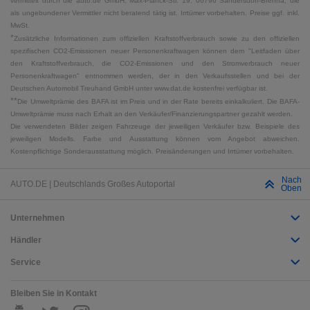
vermittelt durch die auto.de GmbH, Max-Planck-Str. 19, 06796 Sandersdorf-Brehna, die
als ungebundener Vermittler nicht beratend tätig ist. Irrtümer vorbehalten. Preise ggf. inkl.
MwSt.
*
Zusätzliche Informationen zum offiziellen Kraftstoffverbrauch sowie zu den offiziellen
spezifischen CO2-Emissionen neuer Personenkraftwagen können dem "Leitfaden über
den Kraftstoffverbrauch, die CO2-Emissionen und den Stromverbrauch neuer
Personenkraftwagen" entnommen werden, der in den Verkaufsstellen und bei der
Deutschen Automobil Treuhand GmbH unter www.dat.de kostenfrei verfügbar ist.
**
Die Umweltprämie des BAFA ist im Preis und in der Rate bereits einkalkuliert. Die BAFA-
Umweltprämie muss nach Erhalt an den Verkäufer/Finanzierungspartner gezahlt werden.
Die verwendeten Bilder zeigen Fahrzeuge der jeweiligen Verkäufer bzw. Beispiele des
jeweiligen Modells. Farbe und Ausstattung können vom Angebot abweichen.
Kostenpflichtige Sonderausstattung möglich. Preisänderungen und Irrtümer vorbehalten.
Nach
AUTO.DE | Deutschlands Großes Autoportal
Oben
Unternehmen
Händler
Service
Bleiben Sie in Kontakt