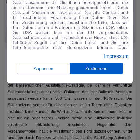
Daten zusammen, die Sie ihnen bereitgestellt oder die
sie im Rahmen Ihrer Nutzung gesammelt haben. Durch
Klick auf "Zustimmen" akzeptieren Sie alle Cookies und
die beschriebene Verarbeitung Ihrer Daten. Bevor Sie
Ihre Zustimmung erteilen, beachten Sie bitte, dass wir
Ihre Daten auch mit Partnern mit Sitz in den USA teilen.
Die USA weisen kein mit der EU vergleichbares
Datenschutzniveau auf. Es besteht das Risiko, dass US-
Behörden Zugriff auf Ihre Daten haben und Sie Ihre
Betroffenenrechte nicht durchsetzen können. Über
"Anpassen" können Sie Ihre Einwilligungen individuell
Ausstattung
Impressum
anpassen. Dies ist auch später jederzeit im Bereich
Cookie-Richtlinie
möglich. Weitere Informationen finden
Sie in unserer
Datenschutzerklärung
.
Anpassen
Zustimmen
Das Angebot an Assistenzsystemen und das Infotainment sind als
ausgereift und zufriedenstellend zu bewerten. Beim Mustang folgt Ford
der klassenüblichen Ausstattungs-Strategie, bei der eine vernünftige
Serienausstattung durch viele Optionen den persönlichen Vorlieben
angepasst werden kann. 500 Liter passen in den Kofferraum. Die
Standheizung sorgt dafür, dass man an kalten Tagen ohne Eiskratzen
losfahren kann. Kunden, die Wert auf etwas mehr Komfort legen, können
sich für ein beheizbares Lenkrad sowie eine Sitzheizung inklusive
zusätzlicher Sitzbelüftung entscheiden. Gegenüber dem
Vorgängermodell hat die Ausstattung des Ford dazugewonnen, unter
anderem durch Features wie beispielsweise die Start-Stopp-Automatik,