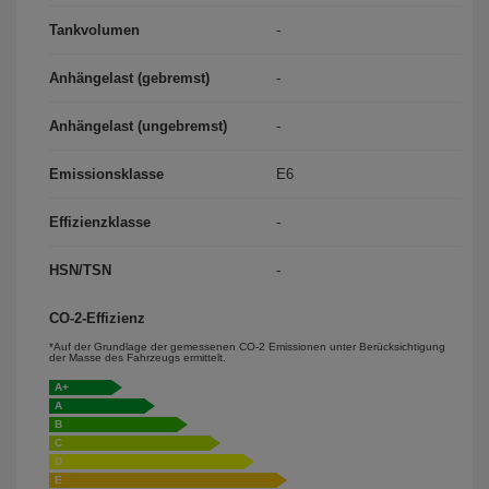
Tankvolumen
-
Anhängelast (gebremst)
-
Anhängelast (ungebremst)
-
Emissionsklasse
E6
Effizienzklasse
-
HSN/TSN
-
CO-2-Effizienz
*Auf der Grundlage der gemessenen CO-2 Emissionen unter Berücksichtigung
der Masse des Fahrzeugs ermittelt.
A+
A
B
C
D
E