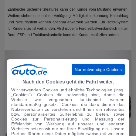
Zahlreiche Sicherheitsfeatures kann der Kunde vom Mustang erwarten.
Weitere stehen optional zur Verfügung. Müdigkeitserkennung, Knieairbag
und Notrufsystem können optional erworben werden. Ein Isofix-System
für Kindersitze ist vorhanden. ABS ist beim Ford selbstverständlich mit an
Bord. ESP und Traktionskontrolle kann der Kunde zusätzlich ordern.
Nur notwendige Cookies
Nach den Cookies geht die Fahrt weiter.
Wir verwenden Cookies und ähnliche Technologien (insg.
„Cookies“). Cookies die notwendig sind, damit die
Website wie vorgesehen funktioniert, werden
standardmäßig gesetzt. Cookies, die dazu dienen das
Nutzerverhalten zu verstehen und Ihnen ein relevantes
bzw. personalisiertes Surferlebnis zu bieten, sowie
Cookies zur Personalisierung und Messung der
Effektivität von Werbung auf unserer und anderen
Websites setzen wir nur mit Ihrer Einwilligung ein. Unsere
Partner führen diese Daten möglicherweise mit weiteren