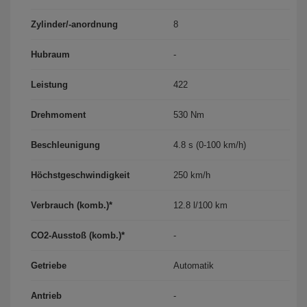
Zylinder/-anordnung
8
Hubraum
-
Leistung
422
Drehmoment
530 Nm
Beschleunigung
4.8 s (0-100 km/h)
Höchst­geschwindigkeit
250 km/h
Verbrauch (komb.)*
12.8 l/100 km
CO2-Ausstoß (komb.)*
-
Getriebe
Automatik
Antrieb
-