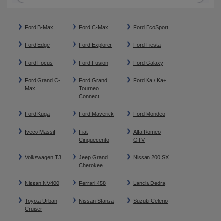
Ford B-Max
Ford C-Max
Ford EcoSport
Ford Edge
Ford Explorer
Ford Fiesta
Ford Focus
Ford Fusion
Ford Galaxy
Ford Grand C-
Ford Grand
Ford Ka / Ka+
Max
Tourneo
Connect
Ford Kuga
Ford Maverick
Ford Mondeo
Iveco Massif
Fiat
Alfa Romeo
Cinquecento
GTV
Volkswagen T3
Jeep Grand
Nissan 200 SX
Cherokee
Nissan NV400
Ferrari 458
Lancia Dedra
Toyota Urban
Nissan Stanza
Suzuki Celerio
Cruiser