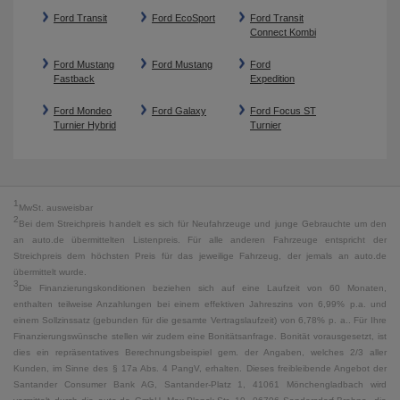
Ford Transit
Ford EcoSport
Ford Transit
Connect Kombi
Ford Mustang
Ford Mustang
Ford
Fastback
Expedition
Ford Mondeo
Ford Galaxy
Ford Focus ST
Turnier Hybrid
Turnier
1
MwSt. ausweisbar
2
Bei dem Streichpreis handelt es sich für Neufahrzeuge und junge Gebrauchte um den
an auto.de übermittelten Listenpreis. Für alle anderen Fahrzeuge entspricht der
Streichpreis dem höchsten Preis für das jeweilige Fahrzeug, der jemals an auto.de
übermittelt wurde.
3
Die Finanzierungskonditionen beziehen sich auf eine Laufzeit von 60 Monaten,
enthalten teilweise Anzahlungen bei einem effektiven Jahreszins von 6,99% p.a. und
einem Sollzinssatz (gebunden für die gesamte Vertragslaufzeit) von 6,78% p. a.. Für Ihre
Finanzierungswünsche stellen wir zudem eine Bonitätsanfrage. Bonität vorausgesetzt, ist
dies ein repräsentatives Berechnungsbeispiel gem. der Angaben, welches 2/3 aller
Kunden, im Sinne des § 17a Abs. 4 PangV, erhalten. Dieses freibleibende Angebot der
Santander Consumer Bank AG, Santander-Platz 1, 41061 Mönchengladbach wird