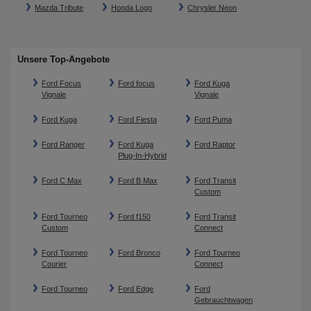
Mazda Tribute
Honda Logo
Chrysler Neon
Unsere Top-Angebote
Ford Focus
Ford focus
Ford Kuga
Vignale
Vignale
Ford Kuga
Ford Fiesta
Ford Puma
Ford Ranger
Ford Kuga
Ford Raptor
Plug-In-Hybrid
Ford C Max
Ford B Max
Ford Transit
Custom
Ford Tourneo
Ford f150
Ford Transit
Custom
Connect
Ford Tourneo
Ford Bronco
Ford Tourneo
Courier
Connect
Ford Tourneo
Ford Edge
Ford
Gebrauchtwagen