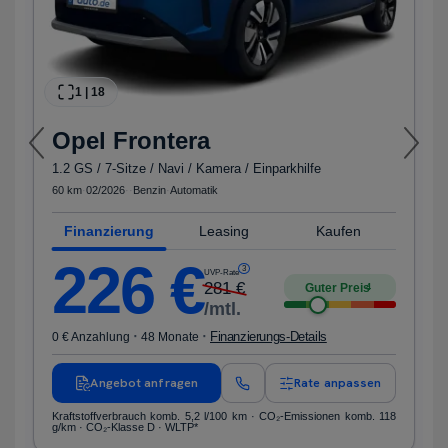
1
|
18
Opel
Frontera
1.2 GS / 7-Sitze / Navi / Kamera / Einparkhilfe
60 km
·
02/2026
·
·
Benzin
·
Automatik
Finanzierung
Leasing
Kaufen
226
€
3
UVP-Rate
281
€
Guter Preis
4
/mtl.
·
·
Finanzierungs-Details
0 € Anzahlung
48 Monate
Angebot anfragen
Rate anpassen
Kraftstoffverbrauch komb. 5,2 l/100 km · CO₂-Emissionen komb. 118
g/km · CO₂-Klasse D · WLTP*