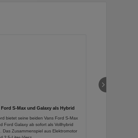
Ford S-Max und Galaxy als Hybrid
Das sind die be
rd bietet seine beiden Vans Ford S-Max
Beim Thema "SUV"
d Ford Galaxy ab sofort als Vollhybrid
Deutschland die Ge
. Das Zusammenspiel aus Elektromotor
sie am liebsten a
d 2,5-Liter-Vierz...
verbannen, die an