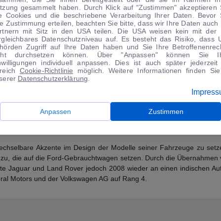
tzung gesammelt haben. Durch Klick auf "Zustimmen" akzeptieren 
 die Automarke zu einem beliebten Auto im Marktsegment der Kl
le Cookies und die beschriebene Verarbeitung Ihrer Daten. Bevor 
80 zum Auto des Jahres gewählt und sollte nicht das letzte Modell b
re Zustimmung erteilen, beachten Sie bitte, dass wir Ihre Daten auch 
rtnern mit Sitz in den USA teilen. Die USA weisen kein mit der
 und 2007 wird der S-Max von europäischen Journalisten zum Auto des
rgleichbares Datenschutzniveau auf. Es besteht das Risiko, dass 
ler wurden.
hörden Zugriff auf Ihre Daten haben und Sie Ihre Betroffenenrec
cht durchsetzen können. Über "Anpassen" können Sie I
nwilligungen individuell anpassen. Dies ist auch später jederzeit
reich
Cookie-Richtlinie
möglich. Weitere Informationen finden Sie
serer
Datenschutzerklärung
.
 aktiv. Bereits im Jahr 1925 wurde in Berlin das Tochterunternehmen 
n seinen Firmensitz nach Köln verlagert hatte, hieß die Firma von n
Impres
land Holding GmbH über 90 Prozent der Aktienanteile der deutschen F
Anpassen
Zustimmen
rwechselbare Akzente im Design der Modelle seiner Fahrzeuge zu setz
er zu, die auf die Ford-Gebrauchtwagen setzen. Durch die Übernahmen 
e Jaguar und Land Rover jedoch 2008 wieder an einen indischen Autoh
eral Motors und der Volkswagen AG auf Rang 4.