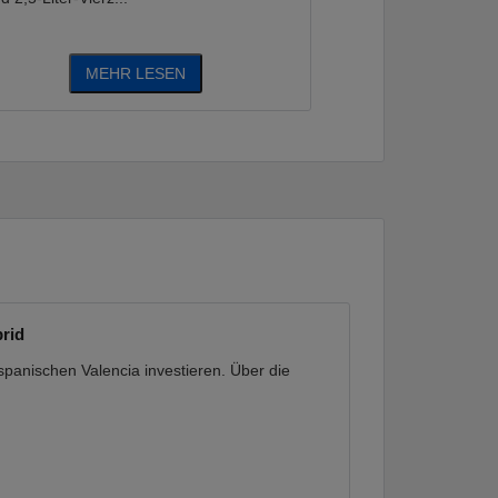
MEHR LESEN
ME
brid
spanischen Valencia investieren. Über die