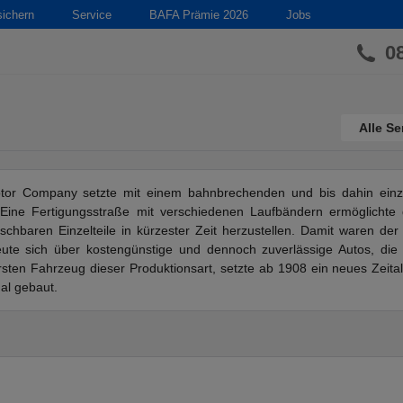
sichern
Service
BAFA Prämie 2026
Jobs
0
Alle Se
or Company setzte mit einem bahnbrechenden und bis dahin einzi
e. Eine Fertigungsstraße mit verschiedenen Laufbändern ermöglicht
hbaren Einzelteile in kürzester Zeit herzustellen. Damit waren der
eute sich über kostengünstige und dennoch zuverlässige Autos, die 
ten Fahrzeug dieser Produktionsart, setzte ab 1908 ein neues Zeitalt
al gebaut.