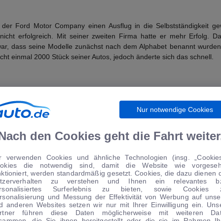
der Ford Motor Company einen Ausflug in die Selbstständigkeit ge
icht erfolgreich. Mit seiner zweiten Firma hatte er mehr Erfolg. Da
war, dass seine Modelle zunächst nach dem Alphabet benannt wurden 
ht einmal 2000 Stück seiner Autos, jedoch änderte sich das schnell.
tte begann der Erfolg. Hier entstanden moderne Fertigungsstraßen, di
er Erfolg war jedoch nur von kurzer Dauer und so kam es, dass die 
Nur notwendige Cookies
d der Produktion von Traktoren wurden neue Geschäftsfelder ersch
Nach den Cookies geht die Fahrt weiter
r verwenden Cookies und ähnliche Technologien (insg. „Cookies
se, da man sich auf Modelle konzentrierte, die der Markt nicht annahm
okies die notwendig sind, damit die Website wie vorgese
nktioniert, werden standardmäßig gesetzt. Cookies, die dazu dienen 
t an Marktanteilen mit sich brachten. Durch die gestiegenen Prei
tzerverhalten zu verstehen und Ihnen ein relevantes b
s die größeren, verbrauchsstarken Modelle. Durch ein Sanierungspr
rsonalisiertes Surferlebnis zu bieten, sowie Cookies 
chen Konzern Tata Motors gesundetet das Unternehmen jedoch wiede
rsonalisierung und Messung der Effektivität von Werbung auf unse
d anderen Websites setzen wir nur mit Ihrer Einwilligung ein. Uns
rtner führen diese Daten möglicherweise mit weiteren Da
gen dekoriert
sammen, die Sie ihnen bereitgestellt oder die sie im Rahmen Ih