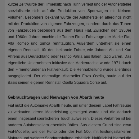
kurzer Zeit wurde der Firmensitz nach Turin verlegt und der Autohersteller
spezialisierte sich auf die Produktion von Sportwagen mit kleinem
Volumen. Besonders bekannt wurde der Autohersteller allerdings nicht
mit der Produktion von eigenen Fahrzeugen, sondern durch das Tunen
von Fahrzeugen besonders aus dem Haus Fiat. Zwischen den 1950er
und 1960er Jahren machte die Turiner Firma Fahrzeuge der Marke Fiat,
Alfa Romeo und Simca renntauglich. Außerdem unterhielt sie einen
eigenen Rennstall, für den bekannte Fahrer, wie Johann Abt und Kurt
Ahrens aus Deutschland oder Franco Patria aus Italien, tätig waren. Das
eigentliche Unternehmen inklusive der Markenrechte wurde 1971 durch
den Firmengründer an Fiat verkauft. Die Rennabteilung wurde allerdings
ausgegliedert. Der ehemalige Mitarbeiter Enzo Osella, baute auf der
Basis seinen eigenen Rennstall Osella Squadra Corse auf.
Gebrauchtwagen und Neuwagen von Abarth heute
Fiat nutzt die Automarke Abarth heute, um unter diesem Label Fahrzeuge
zu verkaufen, deren Motorleistung gesteigert wurde und die dadurch
einen insgesamt sportlicheren Touch aufweisen. Dieses Verfahren ist bei
anderen Autoherstellern ebenfalls üblich. Aus diesem Grund sind etwa
Fiat-Modelle, wie der Punto oder der Fiat 500, mit leistungsstärkeren
Motoren und weiterer Sportausstattung erhältlich. Natürlich ist hierbei die