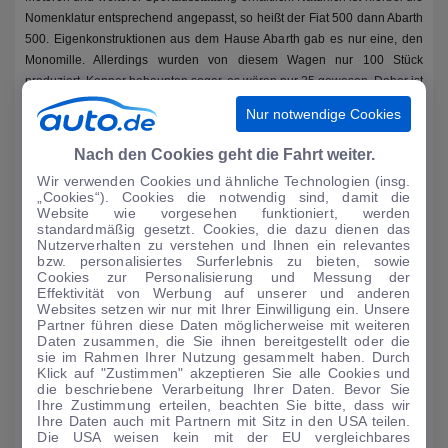
Nomenklatur entsprechend angepasst, so heißt der Fiat 500 dann Abarth
500. Eigenkonstruktionen aus dem Hause Abarth gab es nur eine, den
Monomille. Allerdings wurden von diesem Wagen nur 100 Stück
produziert. Kenner behaupten sogar, es wären nur 25 gewesen. Daher ist
dieses Auto nur sehr schwer auf dem freien Oldtimer-Markt zu finden.
Nur notwendige Cookies
Design, Komfort und Sicherheit der Marke
Nach den Cookies geht die Fahrt weiter.
Grundsätzlich werden die Modelle von Abarth als Rennsport- und
Wir verwenden Cookies und ähnliche Technologien (insg.
„Cookies“). Cookies die notwendig sind, damit die
Straßen-Modelle angeboten. Grundsätzlich unterscheidet sich das
Website wie vorgesehen funktioniert, werden
Außendesign nicht von der Linienführung der zu Grunde liegenden Fiat-
standardmäßig gesetzt. Cookies, die dazu dienen das
Fahrzeuge. Änderungen gegenüber dem Basis-Modell sind eher in den
Nutzerverhalten zu verstehen und Ihnen ein relevantes
Details zu sehen, beispielsweise bei den Rädern oder der Lackierung.
bzw. personalisiertes Surferlebnis zu bieten, sowie
Cookies zur Personalisierung und Messung der
Auch sind bei den Sport-Modellen oft Flossen oder Spoiler angebracht,
Effektivität von Werbung auf unserer und anderen
um den sportlichen Charakter zu unterstreichen. In Bezug auf die
Websites setzen wir nur mit Ihrer Einwilligung ein. Unsere
Sicherheit sind die Neuwagen sowie aktuellen Gebrauchtwagen
Partner führen diese Daten möglicherweise mit weiteren
Daten zusammen, die Sie ihnen bereitgestellt oder die
gleichwertig oder teilweise sogar besser aufgestellt als die
sie im Rahmen Ihrer Nutzung gesammelt haben. Durch
Basisfahrzeuge. Beim Komfort ist dies ebenfalls der Fall. Weiterhin ist die
Klick auf "Zustimmen" akzeptieren Sie alle Cookies und
Motorleistung entsprechend des Images der Marke gesteigert.
die beschriebene Verarbeitung Ihrer Daten. Bevor Sie
Ihre Zustimmung erteilen, beachten Sie bitte, dass wir
Ihre Daten auch mit Partnern mit Sitz in den USA teilen.
Gebrauchtwagen und Neuwagen von Abarth – Kits
Die USA weisen kein mit der EU vergleichbares