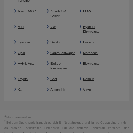
Turismo
Abarth 500C
Abarth 124
BMW
Spider
Audi
VW
Hyundai
Elektroauto
Hyundai
Skoda
Porsche
Opel
Gebrauchtwagen
Mercedes
Hybrid Auto
Elektro
Elektroauto
Kleinwagen
Toyota
Seat
Renault
Kia
Automobile
Volvo
1
MwSt. ausweisbar
2
Bei dem Streichpreis handelt es sich für Neufahrzeuge und junge Gebrauchte um den
an auto.de übermittelten Listenpreis. Für alle anderen Fahrzeuge entspricht der