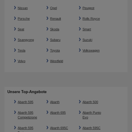
Nissan
Opel
Peugeot
Porsche
Renault
Rolls Royce
Seat
Skoda
Smart
Ssangyong
Subaru
Suzuki
Tesla
Toyota
Volkswagen
Volvo
Westfield
Unsere Top-Angebote
Abarth 595
Abarth
Abarth 500
Abarth 595
Abarth 695
Abarth Punto
Competizione
Evo
Abarth 595
Abarth 695C
Abarth 595C