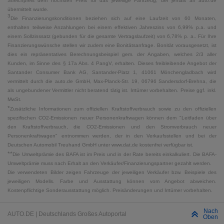
Streichpreis dem höchsten Preis für das jeweilige Fahrzeug, der jemals an auto.de
übermittelt wurde.
3
Die Finanzierungskonditionen beziehen sich auf eine Laufzeit von 60 Monaten,
enthalten teilweise Anzahlungen bei einem effektiven Jahreszins von 6,99% p.a. und
einem Sollzinssatz (gebunden für die gesamte Vertragslaufzeit) von 6,78% p. a.. Für Ihre
Finanzierungswünsche stellen wir zudem eine Bonitätsanfrage. Bonität vorausgesetzt, ist
dies ein repräsentatives Berechnungsbeispiel gem. der Angaben, welches 2/3 aller
Kunden, im Sinne des § 17a Abs. 4 PangV, erhalten. Dieses freibleibende Angebot der
Santander Consumer Bank AG, Santander-Platz 1, 41061 Mönchengladbach wird
vermittelt durch die auto.de GmbH, Max-Planck-Str. 19, 06796 Sandersdorf-Brehna, die
als ungebundener Vermittler nicht beratend tätig ist. Irrtümer vorbehalten. Preise ggf. inkl.
MwSt.
*
Zusätzliche Informationen zum offiziellen Kraftstoffverbrauch sowie zu den offiziellen
spezifischen CO2-Emissionen neuer Personenkraftwagen können dem "Leitfaden über
den Kraftstoffverbrauch, die CO2-Emissionen und den Stromverbrauch neuer
Personenkraftwagen" entnommen werden, der in den Verkaufsstellen und bei der
Deutschen Automobil Treuhand GmbH unter www.dat.de kostenfrei verfügbar ist.
**
Die Umweltprämie des BAFA ist im Preis und in der Rate bereits einkalkuliert. Die BAFA-
Umweltprämie muss nach Erhalt an den Verkäufer/Finanzierungspartner gezahlt werden.
Die verwendeten Bilder zeigen Fahrzeuge der jeweiligen Verkäufer bzw. Beispiele des
jeweiligen Modells. Farbe und Ausstattung können vom Angebot abweichen.
Kostenpflichtige Sonderausstattung möglich. Preisänderungen und Irrtümer vorbehalten.
Nach
AUTO.DE | Deutschlands Großes Autoportal
Oben