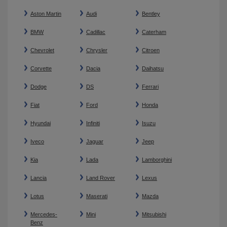
Aston Martin
Audi
Bentley
BMW
Cadillac
Caterham
Chevrolet
Chrysler
Citroen
Corvette
Dacia
Daihatsu
Dodge
DS
Ferrari
Fiat
Ford
Honda
Hyundai
Infiniti
Isuzu
Iveco
Jaguar
Jeep
Kia
Lada
Lamborghini
Lancia
Land Rover
Lexus
Lotus
Maserati
Mazda
Mercedes-
Mini
Mitsubishi
Benz