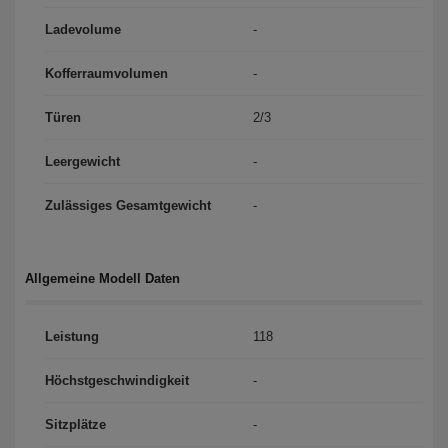
Ladevolume
-
Kofferraumvolumen
-
Türen
2/3
Leergewicht
-
Zulässiges Gesamtgewicht
-
Allgemeine Modell Daten
Leistung
118
Höchst­geschwindigkeit
-
Sitzplätze
-