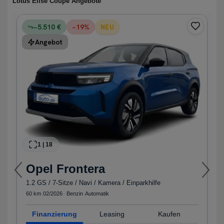
Lotus Elise Coupé Angebote
−5.510 €
−
19
%
NEU
Angebot
1
|
18
Opel
Frontera
1.2 GS / 7-Sitze / Navi / Kamera / Einparkhilfe
60 km
·
02/2026
·
·
Benzin
·
Automatik
Finanzierung
Leasing
Kaufen