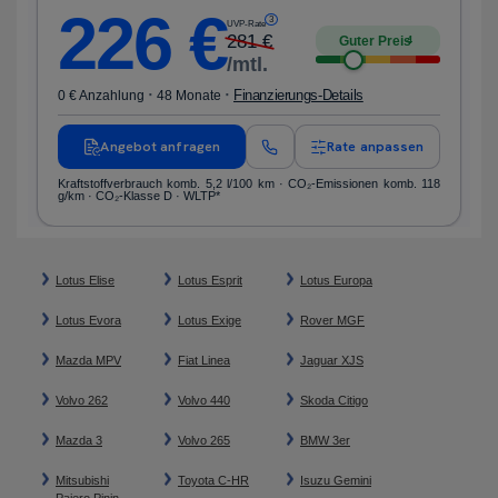
226
€
3
UVP-Rate
281
€
Guter Preis
4
/mtl.
·
·
Finanzierungs-Details
0 € Anzahlung
48 Monate
Angebot anfragen
Rate anpassen
Kraftstoffverbrauch komb. 5,2 l/100 km · CO₂-Emissionen komb. 118
g/km · CO₂-Klasse D · WLTP*
Lotus Elise
Lotus Esprit
Lotus Europa
Lotus Evora
Lotus Exige
Rover MGF
Mazda MPV
Fiat Linea
Jaguar XJS
Volvo 262
Volvo 440
Skoda Citigo
Mazda 3
Volvo 265
BMW 3er
Mitsubishi
Toyota C-HR
Isuzu Gemini