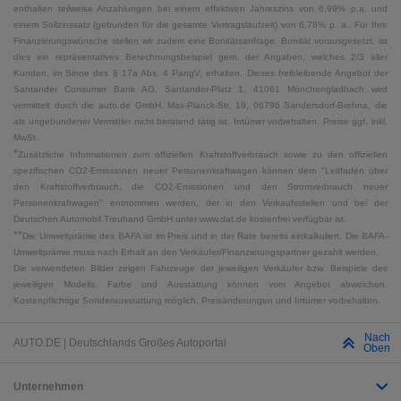
enthalten teilweise Anzahlungen bei einem effektiven Jahreszins von 6,99% p.a. und
einem Sollzinssatz (gebunden für die gesamte Vertragslaufzeit) von 6,78% p. a.. Für Ihre
Finanzierungswünsche stellen wir zudem eine Bonitätsanfrage. Bonität vorausgesetzt, ist
dies ein repräsentatives Berechnungsbeispiel gem. der Angaben, welches 2/3 aller
Kunden, im Sinne des § 17a Abs. 4 PangV, erhalten. Dieses freibleibende Angebot der
Santander Consumer Bank AG, Santander-Platz 1, 41061 Mönchengladbach wird
vermittelt durch die auto.de GmbH, Max-Planck-Str. 19, 06796 Sandersdorf-Brehna, die
als ungebundener Vermittler nicht beratend tätig ist. Irrtümer vorbehalten. Preise ggf. inkl.
MwSt.
*
Zusätzliche Informationen zum offiziellen Kraftstoffverbrauch sowie zu den offiziellen
spezifischen CO2-Emissionen neuer Personenkraftwagen können dem "Leitfaden über
den Kraftstoffverbrauch, die CO2-Emissionen und den Stromverbrauch neuer
Personenkraftwagen" entnommen werden, der in den Verkaufsstellen und bei der
Deutschen Automobil Treuhand GmbH unter www.dat.de kostenfrei verfügbar ist.
**
Die Umweltprämie des BAFA ist im Preis und in der Rate bereits einkalkuliert. Die BAFA-
Umweltprämie muss nach Erhalt an den Verkäufer/Finanzierungspartner gezahlt werden.
Die verwendeten Bilder zeigen Fahrzeuge der jeweiligen Verkäufer bzw. Beispiele des
jeweiligen Modells. Farbe und Ausstattung können vom Angebot abweichen.
Kostenpflichtige Sonderausstattung möglich. Preisänderungen und Irrtümer vorbehalten.
Nach
AUTO.DE | Deutschlands Großes Autoportal
Oben
Unternehmen