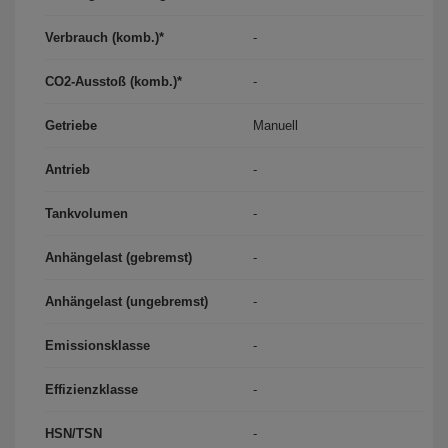
Verbrauch (komb.)*
-
CO2-Ausstoß (komb.)*
-
Getriebe
Manuell
Antrieb
-
Tankvolumen
-
Anhängelast (gebremst)
-
Anhängelast (ungebremst)
-
Emissionsklasse
-
Effizienzklasse
-
HSN/TSN
-