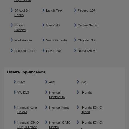
Pajero Pinin
S4 Audi S4
Lancia Trevi
Peugeot 107
Cabrio
Nissan
Volvo 340
Citroen Nemo
Bluebird
Ford Ranger
Suzuki Kizashi
Chrysler GS
Peugeot Talbot
Rover 200
Nissan 350Z
Unsere Top-Angebote
BMW
Audi
VW
VW ID.3
Hyundai
Hyundai
Elektroauto
Hyundai Kona
Hyundai Kona
Hyundai IONIQ
Elektro
Hybrid
Hyundai IONIQ
Hyundai IONIQ
Hyundai IONIQ
Plug-In Hybrid
Elektro
5