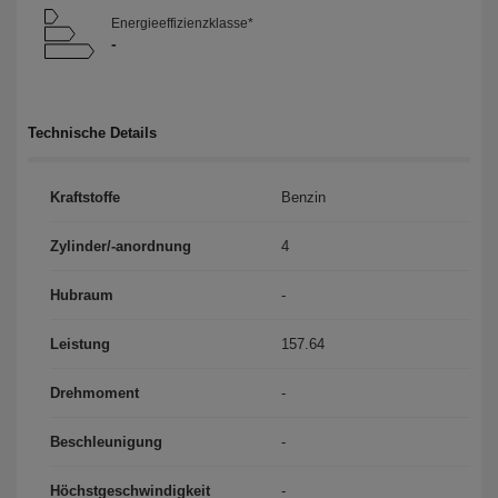
Energieeffizienzklasse*
-
Technische Details
Kraftstoffe
Benzin
Zylinder/-anordnung
4
Hubraum
-
Leistung
157.64
Drehmoment
-
Beschleunigung
-
Höchst­geschwindigkeit
-