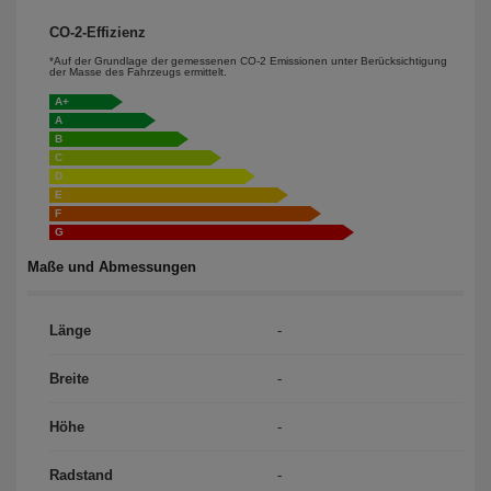
CO-2-Effizienz
*Auf der Grundlage der gemessenen CO-2 Emissionen unter Berücksichtigung
der Masse des Fahrzeugs ermittelt.
A+
A
B
C
D
E
F
G
Maße und Abmessungen
Länge
-
Breite
-
Höhe
-
Radstand
-