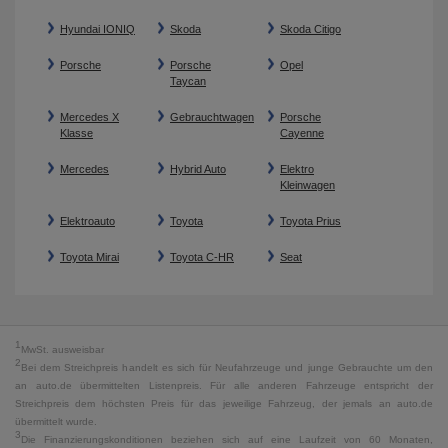
Hyundai IONIQ
Skoda
Skoda Citigo
Porsche
Porsche
Opel
Taycan
Mercedes X
Gebrauchtwagen
Porsche
Klasse
Cayenne
Mercedes
Hybrid Auto
Elektro
Kleinwagen
Elektroauto
Toyota
Toyota Prius
Toyota Mirai
Toyota C-HR
Seat
1
MwSt. ausweisbar
2
Bei dem Streichpreis handelt es sich für Neufahrzeuge und junge Gebrauchte um den
an auto.de übermittelten Listenpreis. Für alle anderen Fahrzeuge entspricht der
Streichpreis dem höchsten Preis für das jeweilige Fahrzeug, der jemals an auto.de
übermittelt wurde.
3
Die Finanzierungskonditionen beziehen sich auf eine Laufzeit von 60 Monaten,