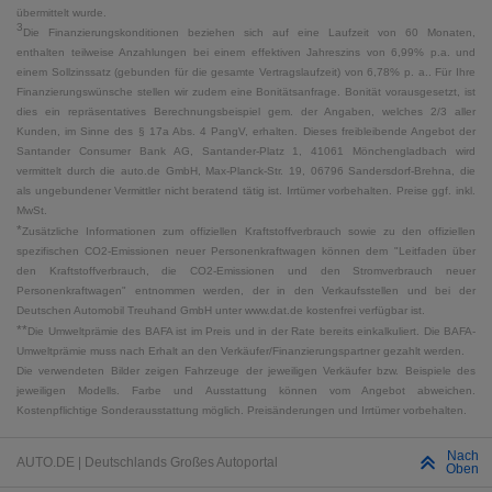
übermittelt wurde.
3
Die Finanzierungskonditionen beziehen sich auf eine Laufzeit von 60 Monaten,
enthalten teilweise Anzahlungen bei einem effektiven Jahreszins von 6,99% p.a. und
einem Sollzinssatz (gebunden für die gesamte Vertragslaufzeit) von 6,78% p. a.. Für Ihre
Finanzierungswünsche stellen wir zudem eine Bonitätsanfrage. Bonität vorausgesetzt, ist
dies ein repräsentatives Berechnungsbeispiel gem. der Angaben, welches 2/3 aller
Kunden, im Sinne des § 17a Abs. 4 PangV, erhalten. Dieses freibleibende Angebot der
Santander Consumer Bank AG, Santander-Platz 1, 41061 Mönchengladbach wird
vermittelt durch die auto.de GmbH, Max-Planck-Str. 19, 06796 Sandersdorf-Brehna, die
als ungebundener Vermittler nicht beratend tätig ist. Irrtümer vorbehalten. Preise ggf. inkl.
MwSt.
*
Zusätzliche Informationen zum offiziellen Kraftstoffverbrauch sowie zu den offiziellen
spezifischen CO2-Emissionen neuer Personenkraftwagen können dem "Leitfaden über
den Kraftstoffverbrauch, die CO2-Emissionen und den Stromverbrauch neuer
Personenkraftwagen" entnommen werden, der in den Verkaufsstellen und bei der
Deutschen Automobil Treuhand GmbH unter www.dat.de kostenfrei verfügbar ist.
**
Die Umweltprämie des BAFA ist im Preis und in der Rate bereits einkalkuliert. Die BAFA-
Umweltprämie muss nach Erhalt an den Verkäufer/Finanzierungspartner gezahlt werden.
Die verwendeten Bilder zeigen Fahrzeuge der jeweiligen Verkäufer bzw. Beispiele des
jeweiligen Modells. Farbe und Ausstattung können vom Angebot abweichen.
Kostenpflichtige Sonderausstattung möglich. Preisänderungen und Irrtümer vorbehalten.
Nach
AUTO.DE | Deutschlands Großes Autoportal
Oben