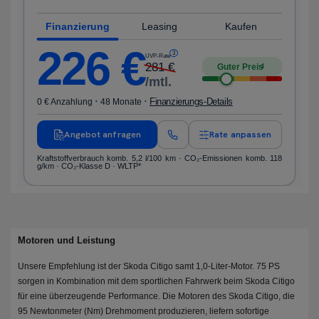
Finanzierung
Leasing
Kaufen
226
€
3
UVP-Rate
281
€
Guter Preis
4
/mtl.
·
·
Finanzierungs-Details
0 € Anzahlung
48 Monate
Angebot anfragen
Rate anpassen
Kraftstoffverbrauch komb. 5,2 l/100 km · CO₂-Emissionen komb. 118
g/km · CO₂-Klasse D · WLTP*
Motoren und Leistung
Unsere Empfehlung ist der Skoda Citigo samt 1,0-Liter-Motor. 75 PS
sorgen in Kombination mit dem sportlichen Fahrwerk beim Skoda Citigo
für eine überzeugende Performance. Die Motoren des Skoda Citigo, die
95 Newtonmeter (Nm) Drehmoment produzieren, liefern sofortige