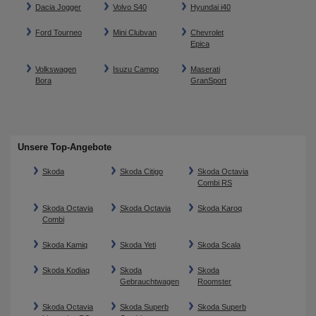
Dacia Jogger
Volvo S40
Hyundai i40
Ford Tourneo
Mini Clubvan
Chevrolet
Epica
Volkswagen
Isuzu Campo
Maserati
Bora
GranSport
Unsere Top-Angebote
Skoda
Skoda Citigo
Skoda Octavia
Combi RS
Skoda Octavia
Skoda Octavia
Skoda Karoq
Combi
Skoda Kamiq
Skoda Yeti
Skoda Scala
Skoda Kodiaq
Skoda
Skoda
Gebrauchtwagen
Roomster
Skoda Octavia
Skoda Superb
Skoda Superb