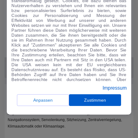
standardmäßig gesetzt. Cookies, die dazu dienen das
noch einmal deutlich steigert.
Nutzerverhalten zu verstehen und Ihnen ein relevantes
bzw. personalisiertes Surferlebnis zu bieten, sowie
Cookies zur Personalisierung und Messung der
Effektivität von Werbung auf unserer und anderen
Für mehr Sicherheit: Seitenairbag
Websites setzen wir nur mit Ihrer Einwilligung ein. Unsere
Nebelscheinwerfer
Partner führen diese Daten möglicherweise mit weiteren
Daten zusammen, die Sie ihnen bereitgestellt oder die
Kein Blockieren dank ABS
sie im Rahmen Ihrer Nutzung gesammelt haben. Durch
Tagfahrlicht
Klick auf "Zustimmen" akzeptieren Sie alle Cookies und
die beschriebene Verarbeitung Ihrer Daten. Bevor Sie
Kein Über-bzw. Untersteuern durch ESP
Ihre Zustimmung erteilen, beachten Sie bitte, dass wir
Ihre Daten auch mit Partnern mit Sitz in den USA teilen.
Die USA weisen kein mit der EU vergleichbares
Datenschutzniveau auf. Es besteht das Risiko, dass US-
Behörden Zugriff auf Ihre Daten haben und Sie Ihre
Betroffenenrechte nicht durchsetzen können. Über
"Anpassen" können Sie Ihre Einwilligungen individuell
Impressum
anpassen. Dies ist auch später jederzeit im Bereich
Ausstattung und Highlights
Cookie-Richtlinie
möglich. Weitere Informationen finden
Sie in unserer
Datenschutzerklärung
.
Anpassen
Zustimmen
Bei der aktuellen Baureihe sind Assistenzsysteme und Infotainment auf
der Höhe der Zeit. Die Serienausstattung des Skoda Citigo beinhaltet
begehrte Komfort-Elemente wie Lenkradheizung, Multifunktionslenkrad,
Navigationssystem, Servolenkung, Sitzheizung, Zentralverriegelung,
Klimaautomatik oder Klimaanlage.