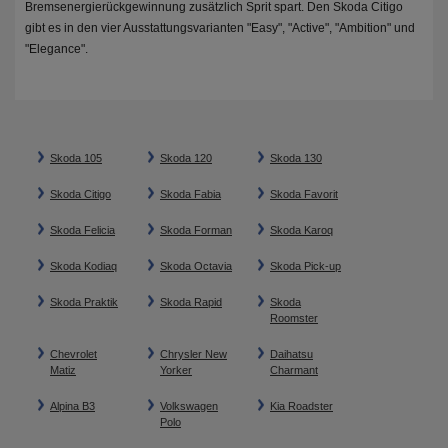
Bremsenergierückgewinnung zusätzlich Sprit spart. Den Skoda Citigo
gibt es in den vier Ausstattungsvarianten "Easy", "Active", "Ambition" und
"Elegance".
Skoda 105
Skoda 120
Skoda 130
Skoda Citigo
Skoda Fabia
Skoda Favorit
Skoda Felicia
Skoda Forman
Skoda Karoq
Skoda Kodiaq
Skoda Octavia
Skoda Pick-up
Skoda Praktik
Skoda Rapid
Skoda
Roomster
Chevrolet
Chrysler New
Daihatsu
Matiz
Yorker
Charmant
Alpina B3
Volkswagen
Kia Roadster
Polo