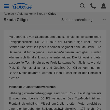
Auto.de
Automarken
Skoda
Citigo
»
»
Skoda Citigo
Serienbeschreibung
Mit dem Citigo von Skoda begann eine kontinuierlich fortschreitende
Erfolgsgeschichte. Seit 2011 tourt der Skoda Citigo über unsere
Straßen und setzt seit jeher in seinem Segment hohe Maßstäbe. Die
Baureihe ist für folgende Karosserie-Varianten verfügbar: Kunden
können sich für die Limousine entscheiden. Die Limousine bietet
ausgereifte Technik ein gutes Preis-Leistungs-Verhältnis, sowie viel
Platz für Fahrer, Mitfahrer und Gepäck. Der Citigo kann nur mit
Benzin-Motor gefahren werden. Einen Diesel bietet der Hersteller
nicht an.
Vielfältige Ausstattungsvarianten
Abhängig vom Antriebsaggregat sind bis zu 75 PS Leistung drin. Als
Einstieg sind bereits 60 PS verfügbar. Das Top-Modell ist mit
Frontantrieb erhältlich. Mit seinem 1-Liter großen Motor erreicht es
eine atemberaubende Spitzengeschwindigkeitvon 173 km/h. Die