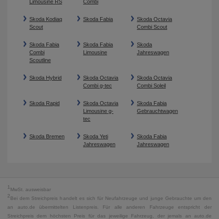
Limousine RS
Combi
Skoda Kodiaq
Skoda Fabia
Skoda Octavia
Scout
Combi Scout
Skoda Fabia
Skoda Fabia
Skoda
Combi
Limousine
Jahreswagen
Scoutline
Skoda Hybrid
Skoda Octavia
Skoda Octavia
Combi g-tec
Combi Soleil
Skoda Rapid
Skoda Octavia
Skoda Fabia
Limousine g-
Gebrauchtwagen
tec
Skoda Bremen
Skoda Yeti
Skoda Fabia
Jahreswagen
Jahreswagen
1
MwSt. ausweisbar
2
Bei dem Streichpreis handelt es sich für Neufahrzeuge und junge Gebrauchte um den
an auto.de übermittelten Listenpreis. Für alle anderen Fahrzeuge entspricht der
Streichpreis dem höchsten Preis für das jeweilige Fahrzeug, der jemals an auto.de