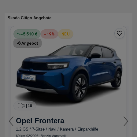
Skoda Citigo Angebote
−5.510 €
−
19
%
NEU
Angebot
1
|
18
Opel
Frontera
1.2 GS / 7-Sitze / Navi / Kamera / Einparkhilfe
60 km
·
02/2026
·
·
Benzin
·
Automatik