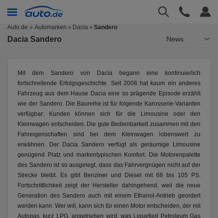
Auto.de
Automarken
Dacia
Sandero
»
»
Dacia Sandero
News
Mit dem Sandero von Dacia begann eine kontinuierlich
fortschreitende Erfolgsgeschichte. Seit 2008 hat kaum ein anderes
Fahrzeug aus dem Hause Dacia eine so prägende Episode erzählt
wie der Sandero. Die Baureihe ist für folgende Karosserie-Varianten
verfügbar: Kunden können sich für die Limousine oder den
Kleinwagen entscheiden. Die gute Bedienbarkeit zusammen mit den
Fahreigenschaften sind bei dem Kleinwagen lobenswert zu
erwähnen. Der Dacia Sandero verfügt als geräumige Limousine
genügend Platz und markentypischen Komfort. Die Motorenpalette
des Sandero ist so ausgelegt, dass das Fahrvergnügen nicht auf der
Strecke bleibt. Es gibt Benziner und Diesel mit 68 bis 105 PS.
Fortschrittlichkeit zeigt der Hersteller dahingehend, weil die neue
Generation des Sandero auch mit einem Ethanol-Antrieb geordert
werden kann. Wer will, kann sich für einen Motor entscheiden, der mit
Autogas, kurz LPG, angetrieben wird, was Liquefied Petroleum Gas