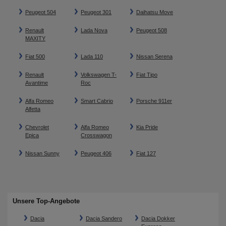
Peugeot 504
Peugeot 301
Daihatsu Move
Renault
Lada Nova
Peugeot 508
MAXITY
Fiat 500
Lada 110
Nissan Serena
Renault
Volkswagen T-
Fiat Tipo
Avantime
Roc
Alfa Romeo
Smart Cabrio
Porsche 911er
Alfetta
Chevrolet
Alfa Romeo
Kia Pride
Epica
Crosswagon
Nissan Sunny
Peugeot 406
Fiat 127
Unsere Top-Angebote
Dacia
Dacia Sandero
Dacia Dokker