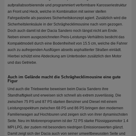
aufprallabsorbierende und programmiert verformbare Karosseriestruktur
an Front und Heck, welche in Kombination mit seiner steifen
Fahrgastzelle als passives Sicherheitskonzept agiert. Zusätzlich wird die
Sicherheitslenksäule in der Schräghecklimousine nach vorn gezogen.
Doch auch damit ist der Dacia Sandero noch längst nicht am Ende.
Neben einem ausgezeichneten Preis-Leistungs-Verhältnis besticht das
Kompaktmodell durch eine Bodenfreiheit von 15.5 cm, welche die Fahrer
auch zu aufregenden Ausflügen abseits asphaltierter Straßen einlädt.
Hierbei schützt eine Abdeckung am Unterboden zusätzlich den Motor
und das Getriebe.
Auch im Gelände macht die Schräghecklimousine eine gute
Figur
Und auch die Triebwerke beweisen beim Dacia Sandero ihre
Standhaftigkeit und erweisen sich schnell als extrem zuverlässig. Die
zwischen 75 PS und 87 PS starken Benziner und Diesel mit einem
Leistungsspektrum zwischen 68 PS und 86 PS bringen den modernen
Familienwagen auf Hochtouren und zeigen sich von ihrer dynamischsten
Seite. Neu im Motorenprogramm ist der 72 PS starke Flüssiggasmotor 1.4
MPI LPG, der zudem mit besonders niedrigen Emissionswerten glänzt.
Damit zeigt sich der Dacia auch von seiner umweltbewussten Seite und