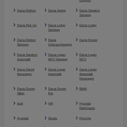
Express
Dacia Dokker
Dacia Spring
Dacia Sandero
Stepway
Dacia Pick Up
Dacia Lodgy
Dacia Lodgy
Stepway
Dacia Dokker
Dacia
Dacia Duster
Stepway
Gebrauchtwagen
Dacia Sandero
Dacia Logan
Dacia Logan
Automatik
MCV Stepway
MCV
Dacia Diesel
Dacia Logan
Dacia Logan
Neuwagen
Automatik
Automatik
Neuwagen
Dacia Duster
Dacia Duster
BMW
Silber
Rot
Audi
VW
Hyundai
Elektroauto
Hyundai
Skoda
Porsche