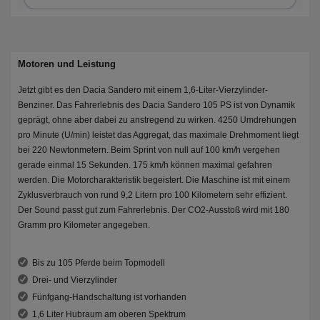
Motoren und Leistung
Jetzt gibt es den Dacia Sandero mit einem 1,6-Liter-Vierzylinder-
Benziner. Das Fahrerlebnis des Dacia Sandero 105 PS ist von Dynamik
geprägt, ohne aber dabei zu anstregend zu wirken. 4250 Umdrehungen
pro Minute (U/min) leistet das Aggregat, das maximale Drehmoment liegt
bei 220 Newtonmetern. Beim Sprint von null auf 100 km/h vergehen
gerade einmal 15 Sekunden. 175 km/h können maximal gefahren
werden. Die Motorcharakteristik begeistert. Die Maschine ist mit einem
Zyklusverbrauch von rund 9,2 Litern pro 100 Kilometern sehr effizient.
Der Sound passt gut zum Fahrerlebnis. Der CO2-Ausstoß wird mit 180
Gramm pro Kilometer angegeben.
Bis zu 105 Pferde beim Topmodell
Drei- und Vierzylinder
Fünfgang-Handschaltung ist vorhanden
1,6 Liter Hubraum am oberen Spektrum