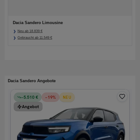
Dacia Sandero Limousine
Neu ab
18.839
€
Gebraucht ab
11.549
€
Dacia Sandero Angebote
−5.510 €
−
19
%
NEU
Angebot