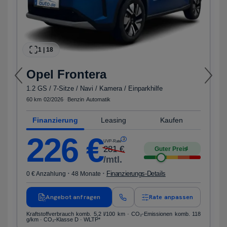
1
|
18
Opel
Frontera
1.2 GS / 7-Sitze / Navi / Kamera / Einparkhilfe
60 km
·
02/2026
·
·
Benzin
·
Automatik
Finanzierung
Leasing
Kaufen
226
€
3
UVP-Rate
281
€
Guter Preis
4
/mtl.
·
·
Finanzierungs-Details
0 € Anzahlung
48 Monate
Angebot anfragen
Rate anpassen
Kraftstoffverbrauch komb. 5,2 l/100 km · CO₂-Emissionen komb. 118
g/km · CO₂-Klasse D · WLTP*