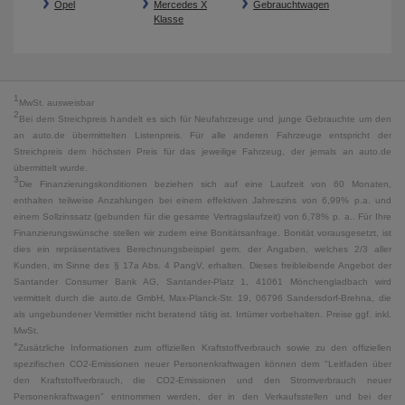
Opel
Mercedes X
Gebrauchtwagen
Klasse
1
MwSt. ausweisbar
2
Bei dem Streichpreis handelt es sich für Neufahrzeuge und junge Gebrauchte um den
an auto.de übermittelten Listenpreis. Für alle anderen Fahrzeuge entspricht der
Streichpreis dem höchsten Preis für das jeweilige Fahrzeug, der jemals an auto.de
übermittelt wurde.
3
Die Finanzierungskonditionen beziehen sich auf eine Laufzeit von 60 Monaten,
enthalten teilweise Anzahlungen bei einem effektiven Jahreszins von 6,99% p.a. und
einem Sollzinssatz (gebunden für die gesamte Vertragslaufzeit) von 6,78% p. a.. Für Ihre
Finanzierungswünsche stellen wir zudem eine Bonitätsanfrage. Bonität vorausgesetzt, ist
dies ein repräsentatives Berechnungsbeispiel gem. der Angaben, welches 2/3 aller
Kunden, im Sinne des § 17a Abs. 4 PangV, erhalten. Dieses freibleibende Angebot der
Santander Consumer Bank AG, Santander-Platz 1, 41061 Mönchengladbach wird
vermittelt durch die auto.de GmbH, Max-Planck-Str. 19, 06796 Sandersdorf-Brehna, die
als ungebundener Vermittler nicht beratend tätig ist. Irrtümer vorbehalten. Preise ggf. inkl.
MwSt.
*
Zusätzliche Informationen zum offiziellen Kraftstoffverbrauch sowie zu den offiziellen
spezifischen CO2-Emissionen neuer Personenkraftwagen können dem "Leitfaden über
den Kraftstoffverbrauch, die CO2-Emissionen und den Stromverbrauch neuer
Personenkraftwagen" entnommen werden, der in den Verkaufsstellen und bei der