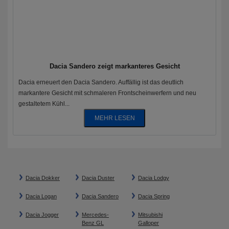
Dacia Sandero zeigt markanteres Gesicht
Dacia erneuert den Dacia Sandero. Auffällig ist das deutlich
markantere Gesicht mit schmaleren Frontscheinwerfern und neu
gestaltetem Kühl...
MEHR LESEN
Dacia Dokker
Dacia Duster
Dacia Lodgy
Dacia Logan
Dacia Sandero
Dacia Spring
Dacia Jogger
Mercedes-
Mitsubishi
Benz GL
Galloper