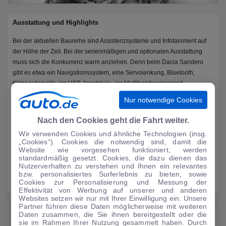
Ausstattung und Highlights
Bei der aktuellen Baureihe sind Assistenzsysteme und Infotainment auf
der Höhe der Zeit. Bei der serienmäßigen und optionalen Ausstattung
muss sich die Konkurrenz warm anziehen. Denn beim Dacia Sandero
gibt es etwa ein Navigationssystem, eine Servolenkung, Bluetooth,
Klimaautomatik, ein USB-Anschluss, ein Multifunktionslenkrad,
Zentralverriegelung, eine Klimaanlage oder Sprachsteuerung.
Nur notwendige Cookies
Nach den Cookies geht die Fahrt weiter.
Servolenkung
Klimaanlage
Wir verwenden Cookies und ähnliche Technologien (insg.
„Cookies“). Cookies die notwendig sind, damit die
Sprachsteuerung
Website wie vorgesehen funktioniert, werden
1200 Liter bei umgeklappter Rückbank
standardmäßig gesetzt. Cookies, die dazu dienen das
Nutzerverhalten zu verstehen und Ihnen ein relevantes
320 Liter Fassungsvermögen
bzw. personalisiertes Surferlebnis zu bieten, sowie
Bluetooth verfügbar
Cookies zur Personalisierung und Messung der
Effektivität von Werbung auf unserer und anderen
Websites setzen wir nur mit Ihrer Einwilligung ein. Unsere
Partner führen diese Daten möglicherweise mit weiteren
Daten zusammen, die Sie ihnen bereitgestellt oder die
sie im Rahmen Ihrer Nutzung gesammelt haben. Durch