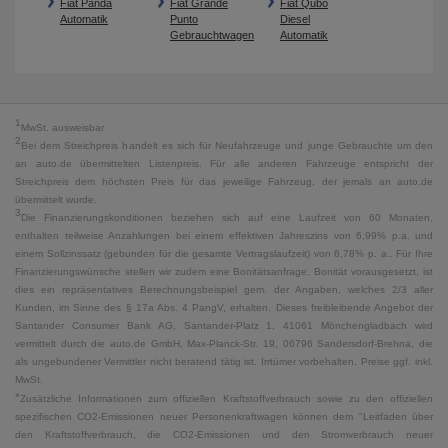
Fiat Panda
Fiat Grande
Fiat Qubo
Automatik
Punto
Diesel
Gebrauchtwagen
Automatik
1
MwSt. ausweisbar
2
Bei dem Streichpreis handelt es sich für Neufahrzeuge und junge Gebrauchte um den
an auto.de übermittelten Listenpreis. Für alle anderen Fahrzeuge entspricht der
Streichpreis dem höchsten Preis für das jeweilige Fahrzeug, der jemals an auto.de
übermittelt wurde.
3
Die Finanzierungskonditionen beziehen sich auf eine Laufzeit von 60 Monaten,
enthalten teilweise Anzahlungen bei einem effektiven Jahreszins von 6,99% p.a. und
einem Sollzinssatz (gebunden für die gesamte Vertragslaufzeit) von 6,78% p. a.. Für Ihre
Finanzierungswünsche stellen wir zudem eine Bonitätsanfrage. Bonität vorausgesetzt, ist
dies ein repräsentatives Berechnungsbeispiel gem. der Angaben, welches 2/3 aller
Kunden, im Sinne des § 17a Abs. 4 PangV, erhalten. Dieses freibleibende Angebot der
Santander Consumer Bank AG, Santander-Platz 1, 41061 Mönchengladbach wird
vermittelt durch die auto.de GmbH, Max-Planck-Str. 19, 06796 Sandersdorf-Brehna, die
als ungebundener Vermittler nicht beratend tätig ist. Irrtümer vorbehalten. Preise ggf. inkl.
MwSt.
*
Zusätzliche Informationen zum offiziellen Kraftstoffverbrauch sowie zu den offiziellen
spezifischen CO2-Emissionen neuer Personenkraftwagen können dem "Leitfaden über
den Kraftstoffverbrauch, die CO2-Emissionen und den Stromverbrauch neuer