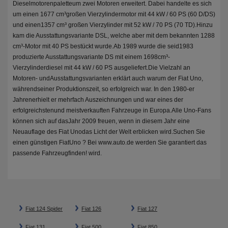
Dieselmotorenpaletteum zwei Motoren erweitert. Dabei handelte es sich
um einen 1677 cm³großen Vierzylindermotor mit 44 kW / 60 PS (60 D/DS)
und einen1357 cm³ großen Vierzylinder mit 52 kW / 70 PS (70 TD).Hinzu
kam die Ausstattungsvariante DSL, welche aber mit dem bekannten 1288
cm³-Motor mit 40 PS bestückt wurde.Ab 1989 wurde die seid1983
produzierte Ausstattungsvariante DS mit einem 1698cm³-
Vierzylinderdiesel mit 44 kW / 60 PS ausgeliefert.Die Vielzahl an
Motoren- undAusstattungsvarianten erklärt auch warum der Fiat Uno,
währendseiner Produktionszeit, so erfolgreich war. In den 1980-er
Jahrenerhielt er mehrfach Auszeichnungen und war eines der
erfolgreichstenund meistverkauften Fahrzeuge in Europa.Alle Uno-Fans
können sich auf dasJahr 2009 freuen, wenn in diesem Jahr eine
Neuauflage des Fiat Unodas Licht der Welt erblicken wird.Suchen Sie
einen günstigen FiatUno ? Bei www.auto.de werden Sie garantiert das
passende Fahrzeugfinden! wird.
Fiat 124 Spider
Fiat 126
Fiat 127
Fiat 131
Fiat 500
Fiat 850