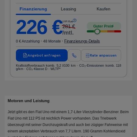
Finanzierung
Leasing
Kaufen
226
€
3
UVP-Rate
281
€
Guter Preis
4
/mtl.
·
·
Finanzierungs-Details
0 € Anzahlung
48 Monate
Angebot anfragen
Rate anpassen
Kraftstoffverbrauch komb. 5,2 l/100 km · CO₂-Emissionen komb. 118
g/km · CO₂-Klasse D · WLTP*
Motoren und Leistung
Jetzt gibt es den Fiat Uno mit einem 1,7-Liter-Vierzylinder-Benziner. Beim
Fiat Uno mit 112 PS ist reichlich Power vorhanden. Das Triebwerk
überzeugt mit seiner Durchzugskraft und auch bei zügiger Fahrweise mit
einem akzeptablen Verbrauch von 7,7 Litern. 190 Gramm Kohlendioxid