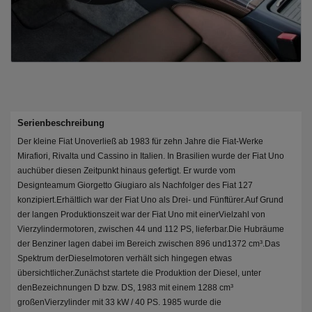
Serienbeschreibung
Der kleine Fiat Unoverließ ab 1983 für zehn Jahre die Fiat-Werke
Mirafiori, Rivalta und Cassino in Italien. In Brasilien wurde der Fiat Uno
auchüber diesen Zeitpunkt hinaus gefertigt. Er wurde vom
Designteamum Giorgetto Giugiaro als Nachfolger des Fiat 127
konzipiert.Erhältlich war der Fiat Uno als Drei- und Fünftürer.Auf Grund
der langen Produktionszeit war der Fiat Uno mit einerVielzahl von
Vierzylindermotoren, zwischen 44 und 112 PS, lieferbar.Die Hubräume
der Benziner lagen dabei im Bereich zwischen 896 und1372 cm³.Das
Spektrum derDieselmotoren verhält sich hingegen etwas
übersichtlicher.Zunächst startete die Produktion der Diesel, unter
denBezeichnungen D bzw. DS, 1983 mit einem 1288 cm³
großenVierzylinder mit 33 kW / 40 PS. 1985 wurde die