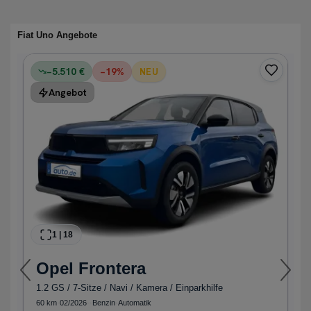
Fiat Uno Angebote
−5.510 €
−
19
%
NEU
Angebot
1
|
18
Opel
Frontera
1.2 GS / 7-Sitze / Navi / Kamera / Einparkhilfe
60 km
·
02/2026
·
·
Benzin
·
Automatik