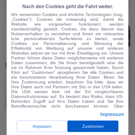
Nach den Cookies geht die Fahrt weiter.
Wir verwenden Cookies und ähnliche Technologien (insg.
„Cookies“). Cookies die notwendig sind, damit die
Website wie vorgesehen funktioniert, werden
standardmäßig gesetzt. Cookies, die dazu dienen das
Nutzerverhalten zu verstehen und Ihnen ein relevantes
bzw. personalisiertes Surferlebnis zu bieten, sowie
Cookies zur Personalisierung und Messung der
Effektivität von Werbung auf unserer und anderen
Websites setzen wir nur mit Ihrer Einwilligung ein. Unsere
Partner führen diese Daten möglicherweise mit weiteren
Daten zusammen, die Sie ihnen bereitgestellt oder die
sie im Rahmen Ihrer Nutzung gesammelt haben. Durch
Klick auf "Zustimmen" akzeptieren Sie alle Cookies und
die beschriebene Verarbeitung Ihrer Daten. Bevor Sie
Ihre Zustimmung erteilen, beachten Sie bitte, dass wir
Ihre Daten auch mit Partnern mit Sitz in den USA teilen.
Die USA weisen kein mit der EU vergleichbares
Datenschutzniveau auf. Es besteht das Risiko, dass US-
Behörden Zugriff auf Ihre Daten haben und Sie Ihre
Betroffenenrechte nicht durchsetzen können. Über
"Anpassen" können Sie Ihre Einwilligungen individuell
Impressum
anpassen. Dies ist auch später jederzeit im Bereich
Ausstattung und Highlights
Cookie-Richtlinie
möglich. Weitere Informationen finden
Sie in unserer
Datenschutzerklärung
.
Anpassen
Zustimmen
Positiv hervorzuheben sind die angebotenen Assistenzsysteme sowie
das Infotainment. Die Serienausstattung des Fiat Uno beinhaltet begehrte