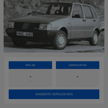
Neu ab
Gebraucht ab
-
-
-
-
ANGEBOTE VERGLEICHEN