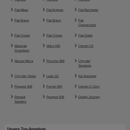
Fiat Albea
Fiat Argenta
Fiat Barchetta
Fiat Brava
Fiat Bravo
Fiat
Cinquecento
Fiat Coupe
Fiat Croma
Fiat Doblo
Maserati
Volvo 440
Citroen C6
GranSport
Nissan Micra
Porsche 968
Chrysler
Saratoga
Chrysler Vision
Lada 111
Kia Sportage
Peugeot 308
Ferrari 456
Citroen C-Zero
Renault
Peugeot 508
Dodge Journey
Sandero
Unsere Top-Angebote