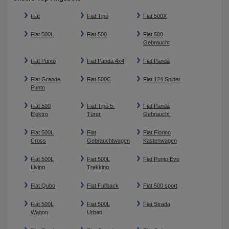
Fiat
Fiat Tipo
Fiat 500X
Fiat 500L
Fiat 500
Fiat 500
Gebraucht
Fiat Punto
Fiat Panda 4x4
Fiat Panda
Fiat Grande
Fiat 500C
Fiat 124 Spider
Punto
Fiat 500
Fiat Tipo 5-
Fiat Panda
Elektro
Türer
Gebraucht
Fiat 500L
Fiat
Fiat Fiorino
Cross
Gebrauchtwagen
Kastenwagen
Fiat 500L
Fiat 500L
Fiat Punto Evo
Living
Trekking
Fiat Qubo
Fiat Fullback
Fiat 500 sport
Fiat 500L
Fiat 500L
Fiat Strada
Wagon
Urban