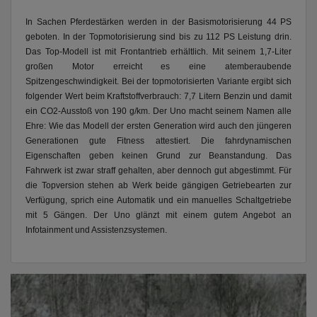
In Sachen Pferdestärken werden in der Basismotorisierung 44 PS
geboten. In der Topmotorisierung sind bis zu 112 PS Leistung drin.
Das Top-Modell ist mit Frontantrieb erhältlich. Mit seinem 1,7-Liter
großen Motor erreicht es eine atemberaubende
Spitzengeschwindigkeit. Bei der topmotorisierten Variante ergibt sich
folgender Wert beim Kraftstoffverbrauch: 7,7 Litern Benzin und damit
ein CO2-Ausstoß von 190 g/km. Der Uno macht seinem Namen alle
Ehre: Wie das Modell der ersten Generation wird auch den jüngeren
Generationen gute Fitness attestiert. Die fahrdynamischen
Eigenschaften geben keinen Grund zur Beanstandung. Das
Fahrwerk ist zwar straff gehalten, aber dennoch gut abgestimmt. Für
die Topversion stehen ab Werk beide gängigen Getriebearten zur
Verfügung, sprich eine Automatik und ein manuelles Schaltgetriebe
mit 5 Gängen. Der Uno glänzt mit einem gutem Angebot an
Infotainment und Assistenzsystemen.